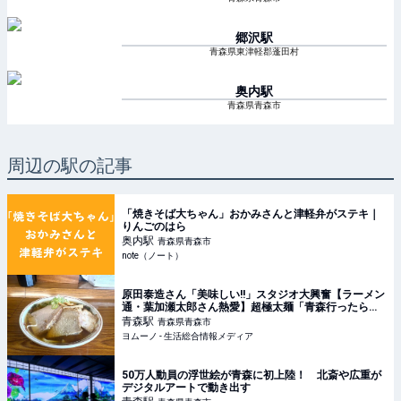
郷沢
駅
青森県東津軽郡蓬田村
奥内
駅
青森県青森市
周辺の駅の記事
「焼きそば大ちゃん」おかみさんと津軽弁がステキ｜
りんごのはら
奥内
駅
青森県青森市
note（ノート）
原田泰造さん「美味しい!!」スタジオ大興奮【ラーメン
通・葉加瀬太郎さん熱愛】超極太麺「青森行ったら絶
対食べる」煮干し系中華そばレポ | ヨムーノ
青森
駅
青森県青森市
ヨムーノ - 生活総合情報メディア
50万人動員の浮世絵が青森に初上陸！ 北斎や広重が
デジタルアートで動き出す