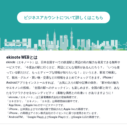
ビジネスアカウントについて詳しくはこちら
ekinote WEBとは
ekinote（エキノート）は、日本全国すべての鉄道駅と周辺の街の魅力を発見できる無料サ
ービスです。「今度あの駅に行くけど、周辺にどんな場所があるんだろう？」「いつも使
っている駅だけど、もっとディープな情報が知りたいな！」というとき、駅名で検索し
て、観光・グルメ・買い物・交通などの情報をまとめてチェックできます。iPhone /
Androidアプリをインストールすれば、「お気に入りの駅や記事の保存」「駅や街の魅力
やエキメシの投稿」「全国の駅へのチェックイン」も楽しめます。全国の駅と街で、あな
たをワクワクさせるセレンディピティ（素敵な偶然との出逢い）がありますように！
「ekinote／エキノート」は三菱電機株式会社の登録商標です。
「エキガタリ」「エキメシ」「エキ活」は商標登録出願中です。
「App Store」はApple Inc.のサービスマークです。
「iPhone」は米国およびその他の国で登録されたApple Inc.の商標です。
「iPhone」の商標はアイホン株式会社のライセンスに基づき使用されています。
「Android
TM
」「Google PlayおよびGoogle Playロゴ」はGoogle LLCの商標です。