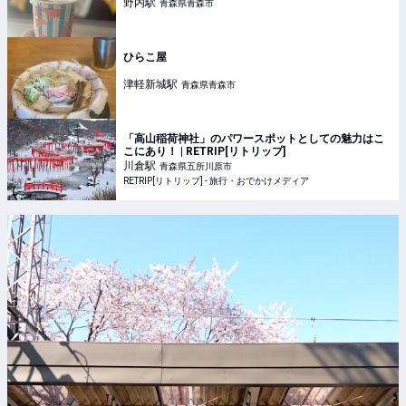
野内
駅
青森県青森市
ひらこ屋
津軽新城
駅
青森県青森市
「高山稲荷神社」のパワースポットとしての魅力はこ
こにあり！ | RETRIP[リトリップ]
川倉
駅
青森県五所川原市
RETRIP[リトリップ] - 旅行・おでかけメディア