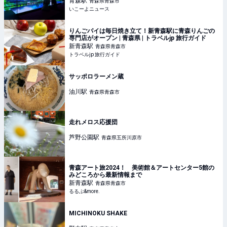
青森
駅
青森県青森市
いこーよニュース
りんごパイは毎日焼き立て！新青森駅に青森りんごの
専門店がオープン | 青森県 | トラベルjp 旅行ガイド
新青森
駅
青森県青森市
トラベルjp 旅行ガイド
サッポロラーメン蔵
油川
駅
青森県青森市
走れメロス応援団
芦野公園
駅
青森県五所川原市
青森アート旅2024！ 美術館＆アートセンター5館の
みどころから最新情報まで
新青森
駅
青森県青森市
るるぶ&more.
MICHINOKU SHAKE