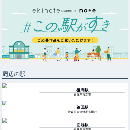
周辺の駅
後潟
駅
青森県青森市
蓬田
駅
青森県東津軽郡蓬田村
左堰
駅
青森県青森市