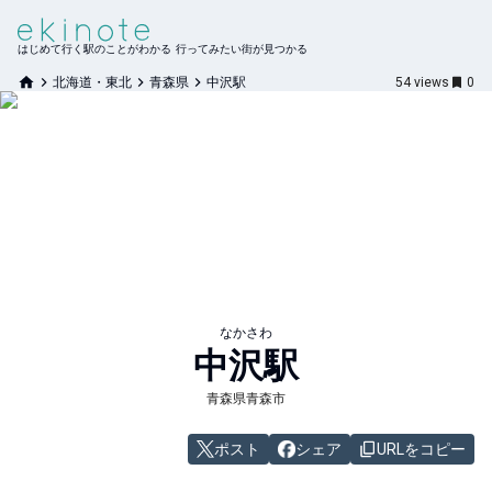
はじめて行く駅のことがわかる 行ってみたい街が見つかる
北海道・東北
青森県
中沢駅
54
views
0
なかさわ
中沢
駅
青森県青森市
ポスト
シェア
URLをコピー