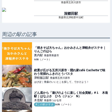
青森県五所川原市
深郷田
駅
青森県北津軽郡中泊町
周辺の駅の記事
「焼きそば大ちゃん」おかみさんと津軽弁がステキ｜
りんごのはら
奥内
駅
青森県青森市
note（ノート）
絶景が広がる五所川原市・隠れ家café Cachetteで味
わう初採れふきのとうパスタ
津軽飯詰
駅
青森県五所川原市
はぴぽ｜青森のいいとこを探して、でかけよう！
どん底から「遊びのように楽しく社会貢献」#１ 木造
駅｜はなぶさ ひろ（ジョン N）
木造
駅
青森県つがる市
#この駅がすき
note（ノート）