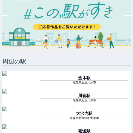
周辺の駅
金木
駅
青森県五所川原市
川倉
駅
青森県五所川原市
大沢内
駅
青森県北津軽郡中泊町
嘉瀬
駅