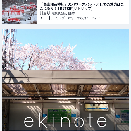
「高山稲荷神社」のパワースポットとしての魅力はこ
こにあり！ | RETRIP[リトリップ]
川倉
駅
青森県五所川原市
RETRIP[リトリップ] - 旅行・おでかけメディア