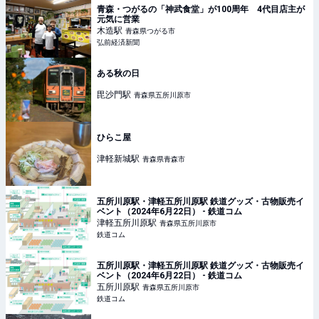
青森・つがるの「神武食堂」が100周年 4代目店主が
元気に営業
木造
駅
青森県つがる市
弘前経済新聞
ある秋の日
毘沙門
駅
青森県五所川原市
ひらこ屋
津軽新城
駅
青森県青森市
五所川原駅・津軽五所川原駅 鉄道グッズ・古物販売イ
ベント（2024年6月22日） - 鉄道コム
津軽五所川原
駅
青森県五所川原市
鉄道コム
五所川原駅・津軽五所川原駅 鉄道グッズ・古物販売イ
ベント（2024年6月22日） - 鉄道コム
五所川原
駅
青森県五所川原市
鉄道コム