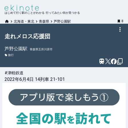
はじめて行く駅のことがわかる 行ってみたい街が見つかる
8
北海道・東北
青森県
芦野公園駅
走れメロス応援団
芦野公園
駅
青森県五所川原市
旅行
#津軽鉄道
2022年6月4日 14列車 21-101