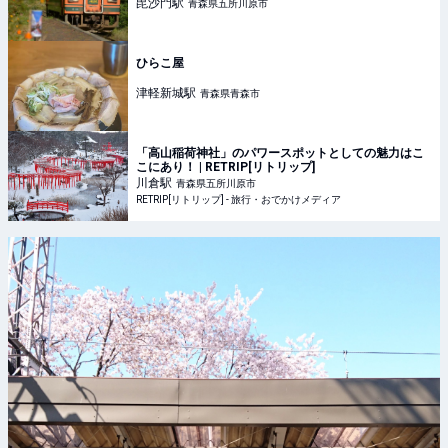
毘沙門
駅
青森県五所川原市
ひらこ屋
津軽新城
駅
青森県青森市
「高山稲荷神社」のパワースポットとしての魅力はこ
こにあり！ | RETRIP[リトリップ]
川倉
駅
青森県五所川原市
RETRIP[リトリップ] - 旅行・おでかけメディア