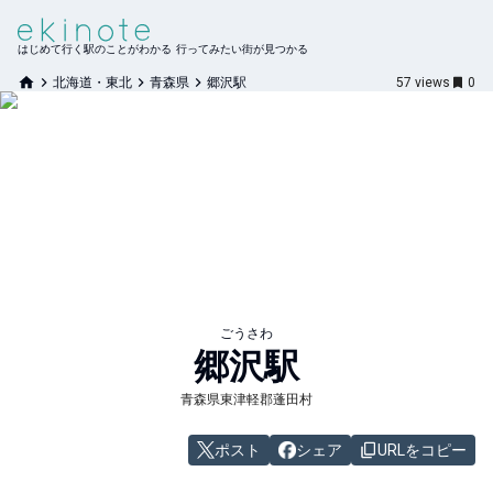
はじめて行く駅のことがわかる 行ってみたい街が見つかる
北海道・東北
青森県
郷沢駅
57
views
0
ごうさわ
郷沢
駅
青森県東津軽郡蓬田村
ポスト
シェア
URLをコピー