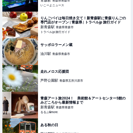
青森
駅
青森県青森市
いこーよニュース
りんごパイは毎日焼き立て！新青森駅に青森りんごの
専門店がオープン | 青森県 | トラベルjp 旅行ガイド
新青森
駅
青森県青森市
トラベルjp 旅行ガイド
サッポロラーメン蔵
油川
駅
青森県青森市
走れメロス応援団
芦野公園
駅
青森県五所川原市
青森アート旅2024！ 美術館＆アートセンター5館の
みどころから最新情報まで
新青森
駅
青森県青森市
るるぶ&more.
ある秋の日