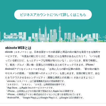
ビジネスアカウントについて詳しくはこちら
ekinote WEBとは
ekinote（エキノート）は、日本全国すべての鉄道駅と周辺の街の魅力を発見できる無料サ
ービスです。「今度あの駅に行くけど、周辺にどんな場所があるんだろう？」「いつも使
っている駅だけど、もっとディープな情報が知りたいな！」というとき、駅名で検索し
て、観光・グルメ・買い物・交通などの情報をまとめてチェックできます。iPhone /
Androidアプリをインストールすれば、「お気に入りの駅や記事の保存」「駅や街の魅力
やエキメシの投稿」「全国の駅へのチェックイン」も楽しめます。全国の駅と街で、あな
たをワクワクさせるセレンディピティ（素敵な偶然との出逢い）がありますように！
「ekinote／エキノート」は三菱電機株式会社の登録商標です。
「エキガタリ」「エキメシ」「エキ活」は商標登録出願中です。
「App Store」はApple Inc.のサービスマークです。
「iPhone」は米国およびその他の国で登録されたApple Inc.の商標です。
「iPhone」の商標はアイホン株式会社のライセンスに基づき使用されています。
「Android
TM
」「Google PlayおよびGoogle Playロゴ」はGoogle LLCの商標です。