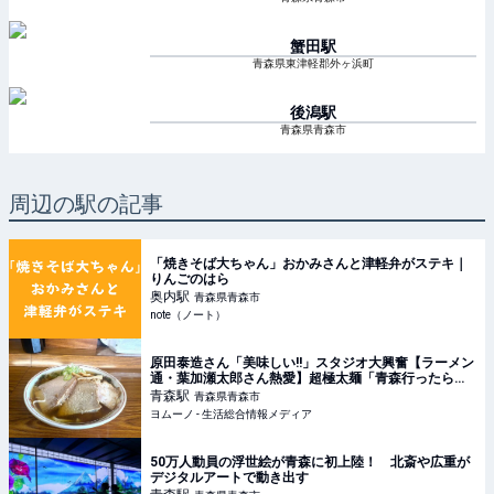
蟹田
駅
青森県東津軽郡外ヶ浜町
後潟
駅
青森県青森市
周辺の駅の記事
「焼きそば大ちゃん」おかみさんと津軽弁がステキ｜
りんごのはら
奥内
駅
青森県青森市
note（ノート）
原田泰造さん「美味しい!!」スタジオ大興奮【ラーメン
通・葉加瀬太郎さん熱愛】超極太麺「青森行ったら絶
対食べる」煮干し系中華そばレポ | ヨムーノ
青森
駅
青森県青森市
ヨムーノ - 生活総合情報メディア
50万人動員の浮世絵が青森に初上陸！ 北斎や広重が
デジタルアートで動き出す