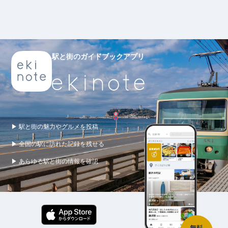
駅と街のガイドブックアプリ
▶ 駅と街の魅力やグルメを投稿
▶ 全国の駅に訪れた記録を残せる
▶ あらゆる駅と街の情報を確認