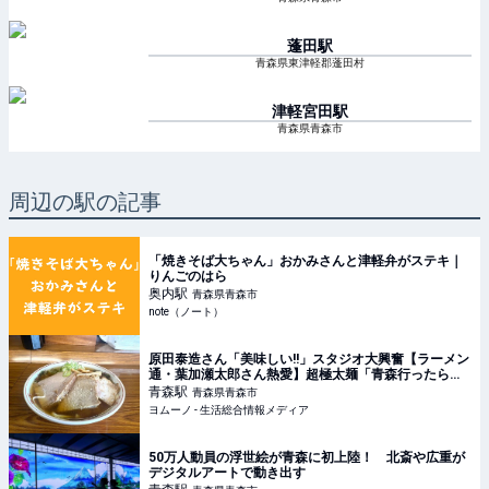
蓬田
駅
青森県東津軽郡蓬田村
津軽宮田
駅
青森県青森市
周辺の駅の記事
「焼きそば大ちゃん」おかみさんと津軽弁がステキ｜
りんごのはら
奥内
駅
青森県青森市
note（ノート）
原田泰造さん「美味しい!!」スタジオ大興奮【ラーメン
通・葉加瀬太郎さん熱愛】超極太麺「青森行ったら絶
対食べる」煮干し系中華そばレポ | ヨムーノ
青森
駅
青森県青森市
ヨムーノ - 生活総合情報メディア
50万人動員の浮世絵が青森に初上陸！ 北斎や広重が
デジタルアートで動き出す