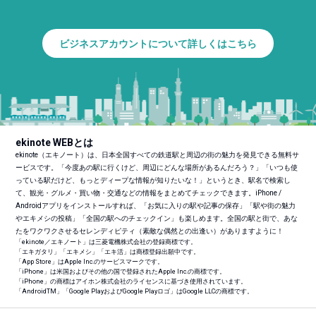
ビジネスアカウントについて詳しくはこちら
ekinote WEBとは
ekinote（エキノート）は、日本全国すべての鉄道駅と周辺の街の魅力を発見できる無料サ
ービスです。「今度あの駅に行くけど、周辺にどんな場所があるんだろう？」「いつも使
っている駅だけど、もっとディープな情報が知りたいな！」というとき、駅名で検索し
て、観光・グルメ・買い物・交通などの情報をまとめてチェックできます。iPhone /
Androidアプリをインストールすれば、「お気に入りの駅や記事の保存」「駅や街の魅力
やエキメシの投稿」「全国の駅へのチェックイン」も楽しめます。全国の駅と街で、あな
たをワクワクさせるセレンディピティ（素敵な偶然との出逢い）がありますように！
「ekinote／エキノート」は三菱電機株式会社の登録商標です。
「エキガタリ」「エキメシ」「エキ活」は商標登録出願中です。
「App Store」はApple Inc.のサービスマークです。
「iPhone」は米国およびその他の国で登録されたApple Inc.の商標です。
「iPhone」の商標はアイホン株式会社のライセンスに基づき使用されています。
「Android
TM
」「Google PlayおよびGoogle Playロゴ」はGoogle LLCの商標です。