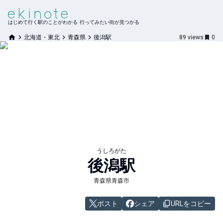
はじめて行く駅のことがわかる 行ってみたい街が見つかる
北海道・東北
青森県
後潟駅
89
views
0
うしろがた
後潟
駅
青森県青森市
ポスト
シェア
URLをコピー