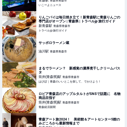
青森
駅
青森県青森市
いこーよニュース
りんごパイは毎日焼き立て！新青森駅に青森りんごの
専門店がオープン | 青森県 | トラベルjp 旅行ガイド
新青森
駅
青森県青森市
トラベルjp 旅行ガイド
サッポロラーメン蔵
油川
駅
青森県青森市
まるでラーメン？ 新感覚の濃厚煮干しクリームパス
タ
筒井(青森県)
駅
青森県青森市
はぴぽ｜青森のいいとこを探して、でかけよう！
ロピア青森店のアップルタルトがSNSで話題に 名物
商品目指す
筒井(青森県)
駅
青森県青森市
青森経済新聞
青森アート旅2024！ 美術館＆アートセンター5館の
みどころから最新情報まで