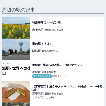
周辺の駅の記事
柏原海岸のルーピン畑
志布志
駅
鹿児島県志布志市
道の駅 すえよし
財部
駅
鹿児島県曽於市
都城駅- 世界への改札口｜青いマナワツ
都城
駅
宮崎県都城市
#この駅がすき
note（ノート）
【志布志市】焼き芋クッキーシューが絶品「.moko(モ
コ)」
志布志
駅
鹿児島県志布志市
リビングかごしまWeb