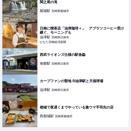
関之尾の滝
都城
駅
宮崎県都城市
日南に喫茶店「油津珈琲＋」 アブラツコーヒー受け
継ぐ、モーニングも
油津
駅
宮崎県日南市
ひなた宮崎経済新聞
西武ライオンズ仕様の駅舎🦁
南郷
駅
宮崎県日南市
カープファンの聖地 ⚾️油津駅と天福球場
油津
駅
宮崎県日南市
都城で夜遅くまでやっている激ウマ手羽先の店
西都城
駅
宮崎県都城市