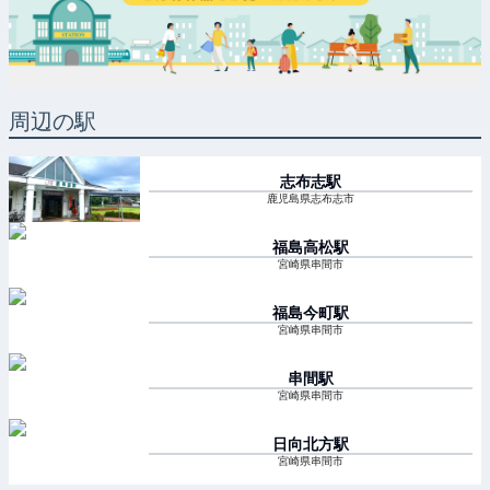
周辺の駅
志布志
駅
鹿児島県志布志市
福島高松
駅
宮崎県串間市
福島今町
駅
宮崎県串間市
串間
駅
宮崎県串間市
日向北方
駅
宮崎県串間市