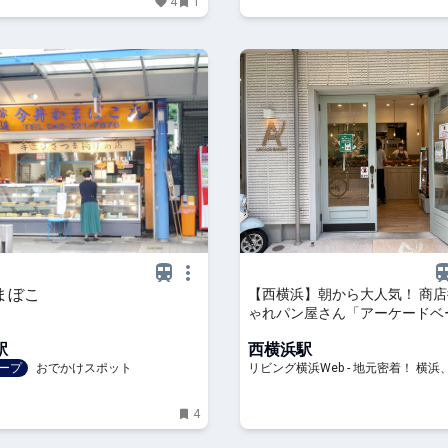
4
1
まぼこ
【西横浜】朝から大人気！ 商
ゃれパン屋さん「アーケードベ
ー」
駅
西横浜駅
ープ
おでかけスポット
リビング横浜Web - 地元密着！ 横
華街、みなとみらいほかのグルメ、
お出かけ、習い事情報
4