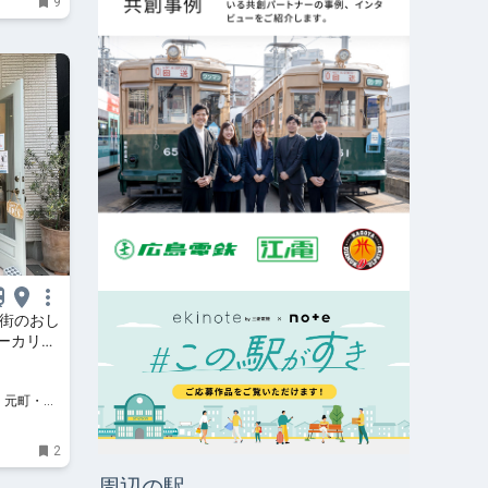
9
店街のおし
ーカリ
浜、元町・中
イベント、
2
周辺の駅