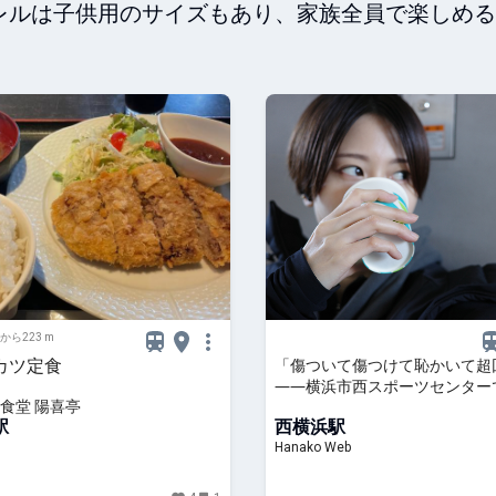
レルは子供用のサイズもあり、家族全員で楽しめる
から223 m
カツ定食
「傷ついて傷つけて恥かいて超
――横浜市西スポーツセンター
食堂 陽喜亭
初め｜児玉雨子のKANAGAWA探
駅
西横浜駅
Hanako Web