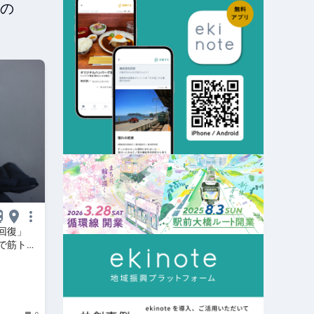
の
回復」
で筋トレ
訪＃18