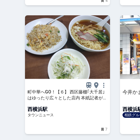
4
今井か
町中華へGO！【６】 西区藤棚｢大千居｣
はゆったり広々とした店内 本紙記者がラ
ンチ紹介 | 中区・西区・南区 | タウンニ
西横浜駅
西横浜
ュース
タウンニュース
相鉄グル
7