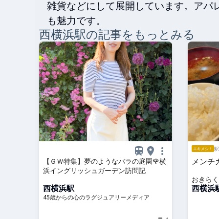
雑貨などにして展開しています。アパ
も魅力です。
西横浜
駅の記事をもっとみる
駅
エキメシ！
メンチ
【ＧＷ特集】夢のようなバラの庭園🌹横
浜イングリッシュガーデン訪問記
おきらく
西横浜駅
西横浜
45歳からの心のラグジュアリーメディア