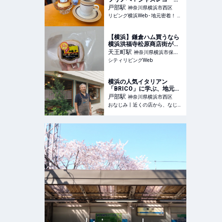
が流れるカフェ【SOM
戸部
駅
神奈川県横浜市西区
COFFEE（ソムコーヒー）
リビング横浜Web - 地元密着！ 横浜、元町・中華街、みなとみらいほかのグルメ、イベント、お出かけ、習い事情報
＠戸部】横浜古民家カフェ
巡りvol.2
【横浜】鎌倉ハム買うなら
横浜洪福寺松原商店街が神
コスパ！｜シティリビング
天王町
駅
神奈川県横浜市保土
Web
シティリビングWeb
ケ谷区
横浜の人気イタリアン
「BRICO」に学ぶ、地元客
の巻き込み方。LINEを読ん
戸部
駅
神奈川県横浜市西区
で「思い出してもらう」た
おなじみ丨近くの店から、なじみの店へ。
めにやったこと - おなじみ
丨近くの店から、なじみの
店へ。