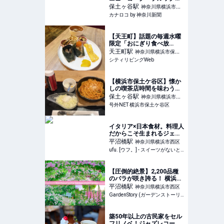
ンベーカリーが出店 | カナ
保土ヶ谷
駅
神奈川県横浜市保
ロコ by 神奈川新聞
カナロコ by 神奈川新聞
土ケ谷区
【天王町】話題の毎週水曜
限定「おにぎり食べ放
題」！ できたて提供をどれ
天王町
駅
神奈川県横浜市保土
だけ食べられた？｜シティ
シティリビングWeb
ケ谷区
リビングWeb
【横浜市保土ケ谷区】懐か
しの喫茶店時間を味わう。
喫茶高輪の熱々ナポリタン
保土ヶ谷
駅
神奈川県横浜市保
をいただきました。
号外NET 横浜市保土ケ谷区
土ケ谷区
イタリア×日本食材。料理人
だからこそ生まれるジェラ
ートと“カリじゅわフレンチ
平沼橋
駅
神奈川県横浜市西区
トースト”に恋して。「è
ufu. [ウフ。] - スイーツがないと始まらないufu.ウフ。
più（エピュウ）」（横浜）
- ufu. [ウフ。]
【圧倒的絶景】2,200品種
のバラが咲き誇る！ 横浜で
体験する非日常の癒やし空
平沼橋
駅
神奈川県横浜市西区
間
GardenStory (ガーデンストーリー)
築50年以上の古民家をセル
フリノベ！ジャズレコード