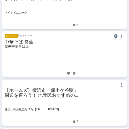
で出会った「おいなりぎょうざ」が
天才的だった
マイナビニュース
3
駅から175 m
エキメシ！
中華そば 醤油
櫻井中華そば店
8
0
【ホームズ】横浜市「保土ケ谷駅」
周辺を巡ろう！ 地元民おすすめの
散歩・ウォーキングスポット10
選！ | 住まいのお役立ち情報
住まいのお役立ち情報【LIFULL HOME'S】
7