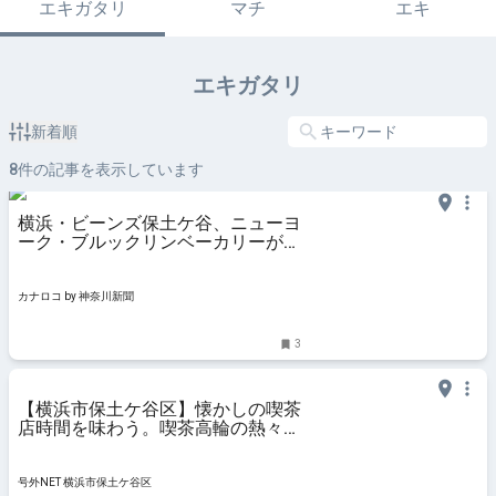
エキガタリ
マチ
エキ
エキガタリ
新着順
8
件の記事を表示しています
横浜・ビーンズ保土ケ谷、ニューヨ
ーク・ブルックリンベーカリーが出
店 | カナロコ by 神奈川新聞
カナロコ by 神奈川新聞
3
【横浜市保土ケ谷区】懐かしの喫茶
店時間を味わう。喫茶高輪の熱々ナ
ポリタンをいただきました。
号外NET 横浜市保土ケ谷区