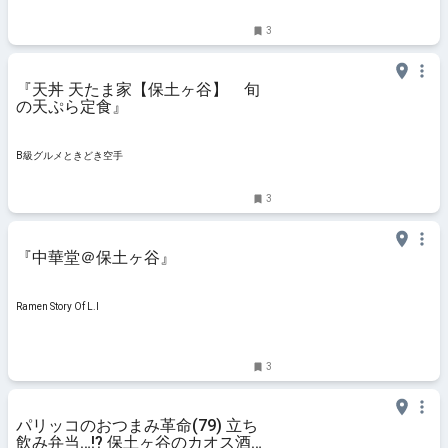
3
『天丼 天たま家【保土ヶ谷】 旬
の天ぷら定食』
B級グルメときどき空手
3
『中華堂＠保土ヶ谷』
Ramen Story Of L.I
3
パリッコのおつまみ革命(79) 立ち
飲み弁当…!? 保土ヶ谷のカオス酒場