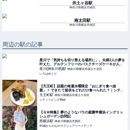
井土ヶ谷
駅
神奈川県横浜市南区
南太田
駅
神奈川県横浜市南区
周辺の駅の記事
星川で「気持ちを切り替える場所に」。夫婦2人の夢を
叶えた、グルテンフリーのバスクチーズケーキが人気
の「メリハリベイク」 - いろはめぐり
星川(神奈川県)
駅
神奈川県横浜市保土ケ谷区
いろはめぐり
【天王町】話題の毎週水曜限定「おにぎり食べ放
題」！ できたて提供をどれだけ食べられた？｜シティ
リビングWeb
天王町
駅
神奈川県横浜市保土ケ谷区
シティリビングWeb
【ＧＷ特集】夢のようなバラの庭園🌹横浜イングリッ
シュガーデン訪問記
西横浜
駅
神奈川県横浜市西区
45歳からの心のラグジュアリーメディア