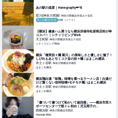
あの駅の温度｜Hanegraphy🪽🫧
星川(神奈川県)
駅
神奈川県横浜市保土ケ谷区
#この駅がすき
note（ノート）
【横浜】鎌倉ハム買うなら横浜洪福寺松原商店街が神
コスパ！｜シティリビングWeb
天王町
駅
神奈川県横浜市保土ケ谷区
シティリビングWeb
横浜「種実担々麺 菊川」の美味しさと優しさに魅了！
しびれもあと引くコク旨の担々麺 | はまこれ横浜
井土ヶ谷
駅
神奈川県横浜市南区
はまこれ横浜
横浜鶏白湯「味鶏」味噌を選べるラーメン店！白湯だ
けど重くない信州味噌×モチモチ麺 | はまこれ横浜
井土ヶ谷
駅
神奈川県横浜市南区
はまこれ横浜
「傷ついて傷つけて恥かいて超回復」――横浜市西ス
ポーツセンターで筋トレ初め｜児玉雨子の
KANAGAWA探訪＃18
西横浜
駅
神奈川県横浜市西区
Hanako Web