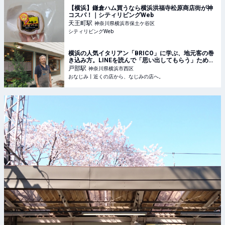
【横浜】鎌倉ハム買うなら横浜洪福寺松原商店街が神
コスパ！｜シティリビングWeb
天王町
駅
神奈川県横浜市保土ケ谷区
シティリビングWeb
横浜の人気イタリアン「BRICO」に学ぶ、地元客の巻
き込み方。LINEを読んで「思い出してもらう」ために
やったこと - おなじみ丨近くの店から、なじみの店
戸部
駅
神奈川県横浜市西区
へ。
おなじみ丨近くの店から、なじみの店へ。