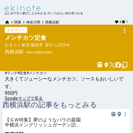
はじめて行く駅のことがわかる 行ってみたい街が見つかる
4
1
関東
神奈川県
西横浜駅
エキメシ！
メンチカツ定食
おきらく食堂 陽喜亭
駅から
223 m
西横浜
駅
神奈川県横浜市西区
#ランチ
#定食
#メンチカツ
大きくてジューシーなメンチカツ。ソースもおいしいで
す。
950円
Googleマップで見る
西横浜
駅の記事をもっとみる
【ＧＷ特集】夢のようなバラの庭園
🌹横浜イングリッシュガーデン訪問
記