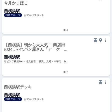
今井かまぼこ
西横浜駅
相鉄グループ
おでかけスポット
4
【西横浜】朝から大人気！ 商店街
のおしゃれパン屋さん「アーケード
ベーカリー」
西横浜駅
リビング横浜Web - 地元密着！ 横浜、元町・中華街、み
なとみらいほかのグルメ、イベント、お出かけ、習い事
情報
2
西横浜駅デッキ
西横浜駅
相鉄グループ
おでかけスポット