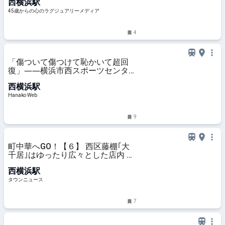
西横浜駅
45歳からの心のラグジュアリーメディア
4
「傷ついて傷つけて恥かいて超回
復」――横浜市西スポーツセンター
で筋トレ初め｜児玉雨子の
西横浜駅
KANAGAWA探訪＃18
Hanako Web
9
町中華へGO！【６】 西区藤棚｢大
千居｣はゆったり広々とした店内 本
紙記者がランチ紹介 | 中区・西区・
西横浜駅
南区 | タウンニュース
タウンニュース
7