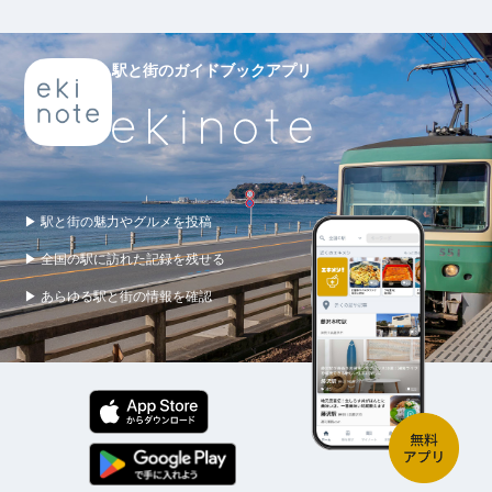
駅と街のガイドブックアプリ
▶ 駅と街の魅力やグルメを投稿
▶ 全国の駅に訪れた記録を残せる
▶ あらゆる駅と街の情報を確認