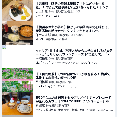
【天王町】話題の毎週水曜限定「おにぎり食べ放
題」！ できたて提供をどれだけ食べられた？｜シティ
リビングWeb
天王町
駅
神奈川県横浜市保土ケ谷区
シティリビングWeb
【横浜市保土ケ谷区】懐かしの喫茶店時間を味わう。
喫茶高輪の熱々ナポリタンをいただきました。
保土ヶ谷
駅
神奈川県横浜市保土ケ谷区
号外NET 横浜市保土ケ谷区
イタリア×日本食材。料理人だからこそ生まれるジェラ
ートと“カリじゅわフレンチトースト”に恋して。「è
più（エピュウ）」（横浜） - ufu. [ウフ。]
平沼橋
駅
神奈川県横浜市西区
ufu. [ウフ。] - スイーツがないと始まらないufu.ウフ。
【圧倒的絶景】2,200品種のバラが咲き誇る！ 横浜で
体験する非日常の癒やし空間
平沼橋
駅
神奈川県横浜市西区
GardenStory (ガーデンストーリー)
築50年以上の古民家をセルフリノベ！ジャズレコード
が流れるカフェ【SOM COFFEE（ソムコーヒー）＠戸
部】横浜古民家カフェ巡りvol.2
戸部
駅
神奈川県横浜市西区
リビング横浜Web - 地元密着！ 横浜、元町・中華街、みなとみらいほかのグルメ、イベント、お出かけ、習い事情報