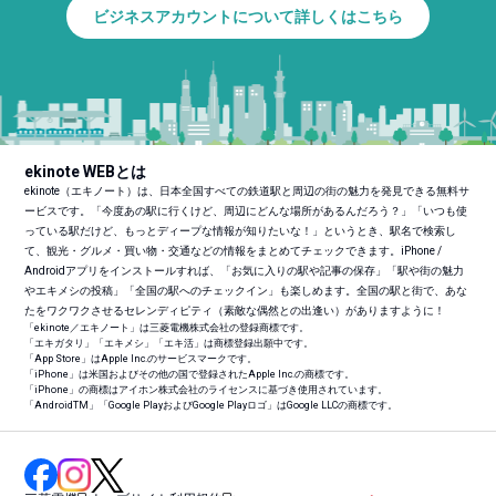
ビジネスアカウントについて詳しくはこちら
ekinote WEBとは
ekinote（エキノート）は、日本全国すべての鉄道駅と周辺の街の魅力を発見できる無料サ
ービスです。「今度あの駅に行くけど、周辺にどんな場所があるんだろう？」「いつも使
っている駅だけど、もっとディープな情報が知りたいな！」というとき、駅名で検索し
て、観光・グルメ・買い物・交通などの情報をまとめてチェックできます。iPhone /
Androidアプリをインストールすれば、「お気に入りの駅や記事の保存」「駅や街の魅力
やエキメシの投稿」「全国の駅へのチェックイン」も楽しめます。全国の駅と街で、あな
たをワクワクさせるセレンディピティ（素敵な偶然との出逢い）がありますように！
「ekinote／エキノート」は三菱電機株式会社の登録商標です。
「エキガタリ」「エキメシ」「エキ活」は商標登録出願中です。
「App Store」はApple Inc.のサービスマークです。
「iPhone」は米国およびその他の国で登録されたApple Inc.の商標です。
「iPhone」の商標はアイホン株式会社のライセンスに基づき使用されています。
「Android
TM
」「Google PlayおよびGoogle Playロゴ」はGoogle LLCの商標です。