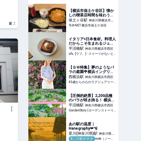
【横浜市保土ケ谷区】懐か
しの喫茶店時間を味わう。
喫茶高輪の熱々ナポリタン
保土ヶ谷
駅
神奈川県横浜市保
2
をいただきました。
号外NET 横浜市保土ケ谷区
土ケ谷区
イタリア×日本食材。料理人
だからこそ生まれるジェラ
ートと“カリじゅわフレンチ
平沼橋
駅
神奈川県横浜市西区
トースト”に恋して。「è
ufu. [ウフ。] - スイーツがないと始まらないufu.ウフ。
più（エピュウ）」（横浜）
- ufu. [ウフ。]
【ＧＷ特集】夢のようなバ
ラの庭園🌹横浜イングリッ
シュガーデン訪問記
西横浜
駅
神奈川県横浜市西区
45歳からの心のラグジュアリーメディア
【圧倒的絶景】2,200品種
のバラが咲き誇る！ 横浜で
体験する非日常の癒やし空
平沼橋
駅
神奈川県横浜市西区
間
GardenStory (ガーデンストーリー)
あの駅の温度｜
Hanegraphy🪽🫧
星川(神奈川県)
駅
神奈川県横
#この駅がすき
note（ノート）
浜市保土ケ谷区