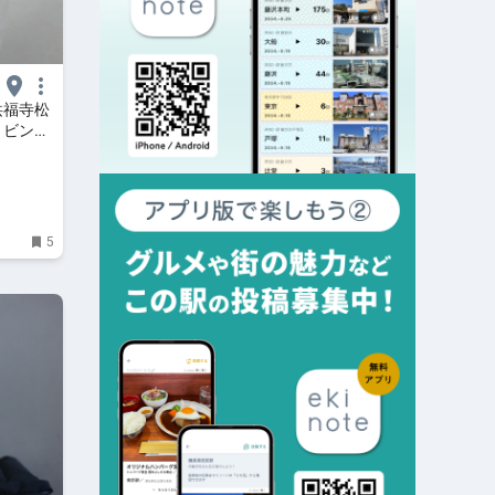
洪福寺松
リビング
5