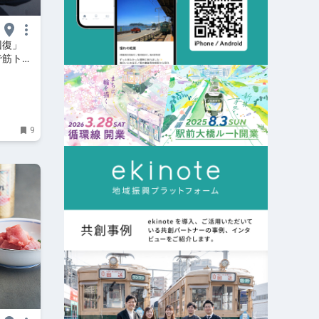
回復」
で筋トレ
訪＃18
9