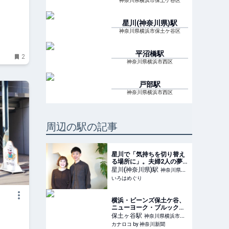
神奈川県横浜市保土ケ谷区
星川(神奈川県)
駅
神奈川県横浜市保土ケ谷区
平沼橋
駅
2
神奈川県横浜市西区
戸部
駅
神奈川県横浜市西区
周辺の駅の記事
星川で「気持ちを切り替え
る場所に」。夫婦2人の夢
を叶えた、グルテンフリー
星川(神奈川県)
駅
神奈川県横
のバスクチーズケーキが人
いろはめぐり
浜市保土ケ谷区
気の「メリハリベイク」 -
いろはめぐり
横浜・ビーンズ保土ケ谷、
ニューヨーク・ブルックリ
ンベーカリーが出店 | カナ
保土ヶ谷
駅
神奈川県横浜市保
ロコ by 神奈川新聞
カナロコ by 神奈川新聞
土ケ谷区