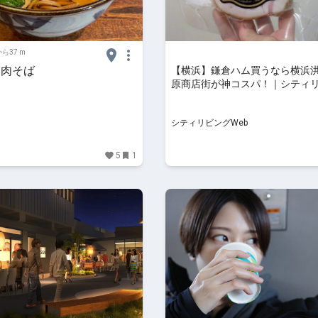
ら37 m
い肉そば
【横浜】鎌倉ハム買うなら横浜
原商店街が神コスパ！｜シティ
Web
シティリビングWeb
5
1