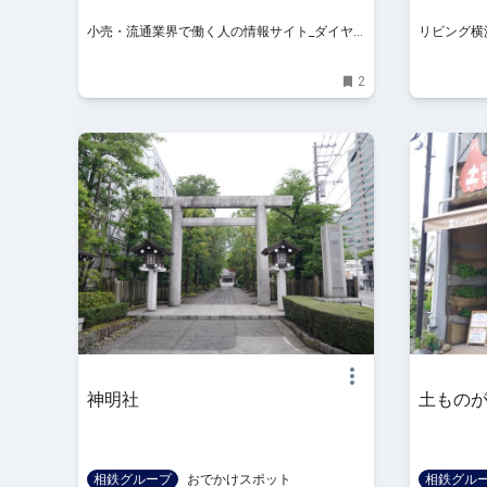
サイト_ダイヤモンド・チェーンストア
小売・流通業界で働く人の情報サイト_ダイヤ
リビング横浜
オンライン
モンド・チェーンストアオンライン
華街、みな
お出かけ、
2
神明社
土もの
相鉄グループ
おでかけスポット
相鉄グル