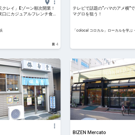
天クレイ」Eゾーン順次開業！
テレビで話題の“ハマのアメ横”
東口にカジュアルフレンチ食堂
マグロを狙う！
オリジン先行で | はまこれ横
浜
「colocal コロカル」ローカルを学ぶ
す・旅する
4
BIZEN Mercato