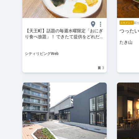
駅か
エキメシ！
つった
【天王町】話題の毎週水曜限定「おにぎ
り食べ放題」！ できたて提供をどれだけ
たき山
食べられた？｜シティリビングWeb
シティリビングWeb
3