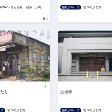
Web - 地元密着！ 横浜、元町・中
相鉄グループ
地球の歩き方
とみらいほかのグルメ、イベント、
習い事情報
0
がたり
洪福寺
ープ
地球の歩き方
相鉄グループ
地球の歩き方