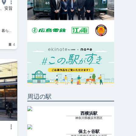
で、安旨
・暮ら
4
周辺の駅
西横浜
駅
神奈川県横浜市西区
保土ヶ谷
駅