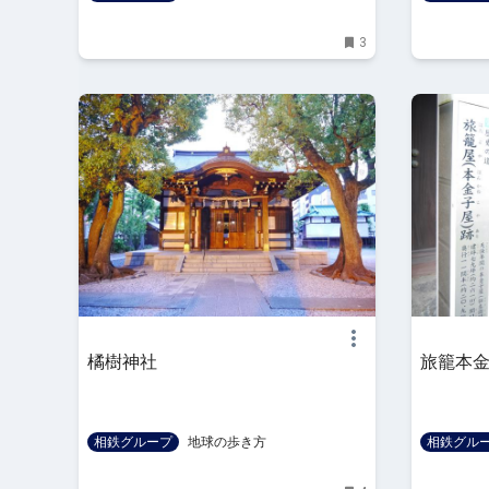
3
橘樹神社
旅籠本
相鉄グループ
地球の歩き方
相鉄グル