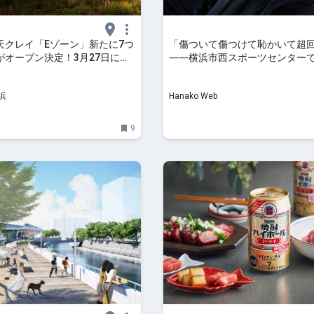
天クレイ「Eゾーン」新たに7つ
「傷ついて傷つけて恥かいて超
がオープン決定！3月27日に施
――横浜市西スポーツセンター
へ | はまこれ横浜
初め｜児玉雨子のKANAGAWA探
浜
Hanako Web
9