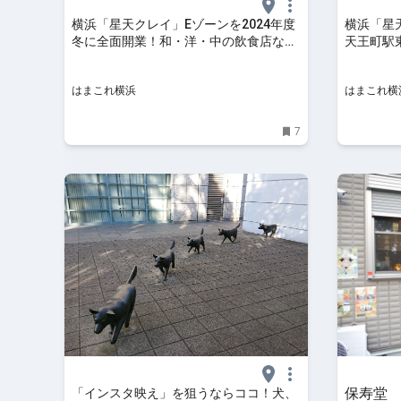
横浜「星天クレイ」Eゾーンを2024年度
横浜「星
冬に全面開業！和・洋・中の飲食店など
天王町駅
新たに7店舗 | はまこれ横浜
＆キッチン
浜
はまこれ横浜
はまこれ横
7
保寿堂
「インスタ映え」を狙うならココ！犬、