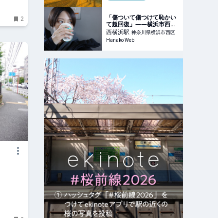
「傷ついて傷つけて恥かい
2
て超回復」――横浜市西ス
ポーツセンターで筋トレ初
西横浜
駅
神奈川県横浜市西区
め｜児玉雨子の
Hanako Web
KANAGAWA探訪＃18