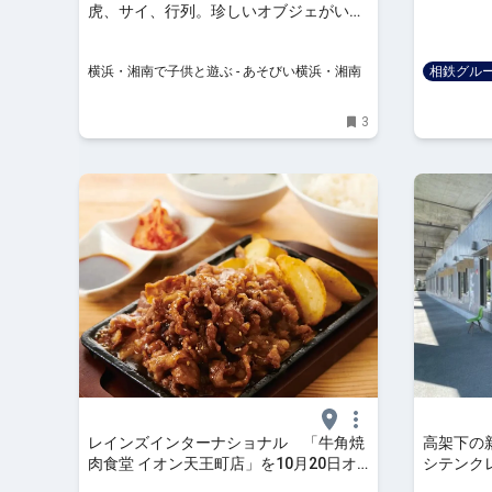
虎、サイ、行列。珍しいオブジェがいっ
ぱい。カメラマンパパママ必見［保土ヶ
谷区：横浜ビジネスパーク編］
横浜・湘南で子供と遊ぶ - あそびい横浜・湘南
相鉄グル
3
レインズインターナショナル 「牛角焼
高架下の新
肉食堂 イオン天王町店」を10月20日オ
シテンク
ープン | 小売・流通業界で働く人の情報
天王町】