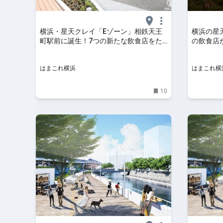
横浜・星天クレイ「Eゾーン」相鉄天王
横浜の星
町駅前に誕生！7つの新たな飲食店をた
の飲食店
っぷり現地レポ | はまこれ横浜
設全面開業
はまこれ横浜
はまこれ横
10