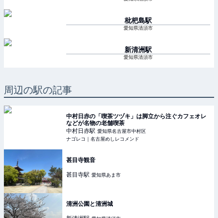
枇杷島
駅
愛知県清須市
新清洲
駅
愛知県清須市
周辺の駅の記事
中村日赤の「喫茶ツヅキ」は脚立から注ぐカフェオレ
などが名物の老舗喫茶
中村日赤
駅
愛知県名古屋市中村区
ナゴレコ｜名古屋めしレコメンド
甚目寺観音
甚目寺
駅
愛知県あま市
清洲公園と清洲城