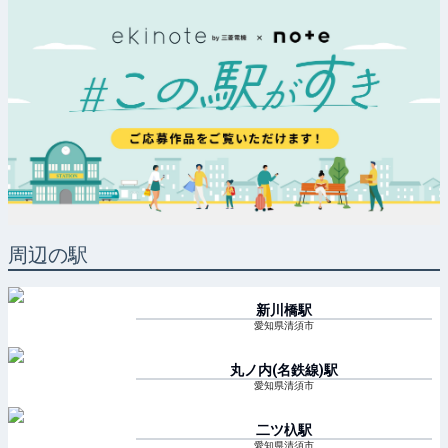
周辺の駅
新川橋
駅
愛知県清須市
丸ノ内(名鉄線)
駅
愛知県清須市
二ツ杁
駅
愛知県清須市