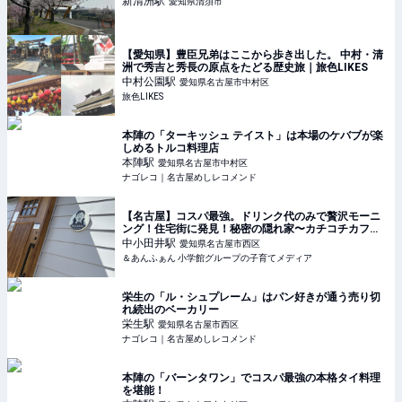
新清洲
駅
愛知県清須市
【愛知県】豊臣兄弟はここから歩き出した。 中村・清
洲で秀吉と秀長の原点をたどる歴史旅｜旅色LIKES
中村公園
駅
愛知県名古屋市中村区
旅色LIKES
本陣の「ターキッシュ テイスト」は本場のケバブが楽
しめるトルコ料理店
本陣
駅
愛知県名古屋市中村区
ナゴレコ｜名古屋めしレコメンド
【名古屋】コスパ最強。ドリンク代のみで贅沢モーニ
ング！住宅街に発見！秘密の隠れ家〜カチコチカフ
ェ〜 | &あんふぁん
中小田井
駅
愛知県名古屋市西区
＆あんふぁん 小学館グループの子育てメディア
栄生の「ル・シュプレーム」はパン好きが通う売り切
れ続出のベーカリー
栄生
駅
愛知県名古屋市西区
ナゴレコ｜名古屋めしレコメンド
本陣の「バーンタワン」でコスパ最強の本格タイ料理
を堪能！