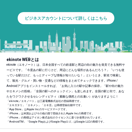
ビジネスアカウントについて詳しくはこちら
ekinote WEBとは
ekinote（エキノート）は、日本全国すべての鉄道駅と周辺の街の魅力を発見できる無料サ
ービスです。「今度あの駅に行くけど、周辺にどんな場所があるんだろう？」「いつも使
っている駅だけど、もっとディープな情報が知りたいな！」というとき、駅名で検索し
て、観光・グルメ・買い物・交通などの情報をまとめてチェックできます。iPhone /
Androidアプリをインストールすれば、「お気に入りの駅や記事の保存」「駅や街の魅力
やエキメシの投稿」「全国の駅へのチェックイン」も楽しめます。全国の駅と街で、あな
たをワクワクさせるセレンディピティ（素敵な偶然との出逢い）がありますように！
「ekinote／エキノート」は三菱電機株式会社の登録商標です。
「エキガタリ」「エキメシ」「エキ活」は商標登録出願中です。
「App Store」はApple Inc.のサービスマークです。
「iPhone」は米国およびその他の国で登録されたApple Inc.の商標です。
「iPhone」の商標はアイホン株式会社のライセンスに基づき使用されています。
「Android
TM
」「Google PlayおよびGoogle Playロゴ」はGoogle LLCの商標です。