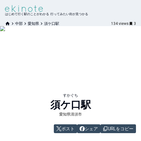
はじめて行く駅のことがわかる 行ってみたい街が見つかる
中部
愛知県
須ケ口駅
134
views
3
すかぐち
須ケ口
駅
愛知県清須市
ポスト
シェア
URLをコピー