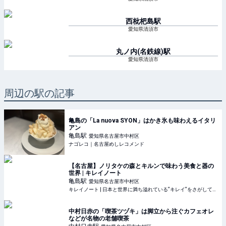
西枇杷島
駅
愛知県清須市
丸ノ内(名鉄線)
駅
愛知県清須市
周辺の駅の記事
亀島の「La nuova SYON」はかき氷も味わえるイタリ
アン
亀島
駅
愛知県名古屋市中村区
ナゴレコ｜名古屋めしレコメンド
【名古屋】ノリタケの森とキルンで味わう美食と器の
世界 | キレイノート
亀島
駅
愛知県名古屋市中村区
キレイノート | 日本と世界に満ち溢れている“キレイ“をさがして、旅をする人のノート
中村日赤の「喫茶ツヅキ」は脚立から注ぐカフェオレ
などが名物の老舗喫茶