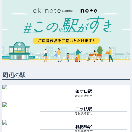
周辺の駅
須ケ口
駅
愛知県清須市
二ツ杁
駅
愛知県清須市
枇杷島
駅
愛知県清須市