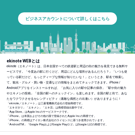
ビジネスアカウントについて詳しくはこちら
ekinote WEBとは
ekinote（エキノート）は、日本全国すべての鉄道駅と周辺の街の魅力を発見できる無料サ
ービスです。「今度あの駅に行くけど、周辺にどんな場所があるんだろう？」「いつも使
っている駅だけど、もっとディープな情報が知りたいな！」というとき、駅名で検索し
て、観光・グルメ・買い物・交通などの情報をまとめてチェックできます。iPhone /
Androidアプリをインストールすれば、「お気に入りの駅や記事の保存」「駅や街の魅力
やエキメシの投稿」「全国の駅へのチェックイン」も楽しめます。全国の駅と街で、あな
たをワクワクさせるセレンディピティ（素敵な偶然との出逢い）がありますように！
「ekinote／エキノート」は三菱電機株式会社の登録商標です。
「エキガタリ」「エキメシ」「エキ活」は商標登録出願中です。
「App Store」はApple Inc.のサービスマークです。
「iPhone」は米国およびその他の国で登録されたApple Inc.の商標です。
「iPhone」の商標はアイホン株式会社のライセンスに基づき使用されています。
「Android
TM
」「Google PlayおよびGoogle Playロゴ」はGoogle LLCの商標です。