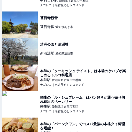
中村日赤
駅
愛知県名古屋市中村区
ナゴレコ｜名古屋めしレコメンド
甚目寺観音
甚目寺
駅
愛知県あま市
清洲公園と清洲城
新清洲
駅
愛知県清須市
本陣の「ターキッシュ テイスト」は本場のケバブが楽
しめるトルコ料理店
本陣
駅
愛知県名古屋市中村区
ナゴレコ｜名古屋めしレコメンド
栄生の「ル・シュプレーム」はパン好きが通う売り切
れ続出のベーカリー
栄生
駅
愛知県名古屋市西区
ナゴレコ｜名古屋めしレコメンド
本陣の「バーンタワン」でコスパ最強の本格タイ料理
を堪能！