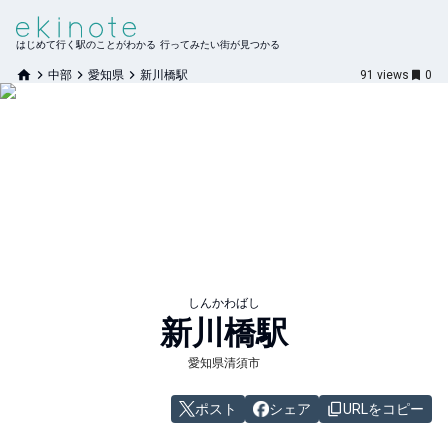
はじめて行く駅のことがわかる 行ってみたい街が見つかる
中部
愛知県
新川橋駅
91
views
0
しんかわばし
新川橋
駅
愛知県清須市
ポスト
シェア
URLをコピー