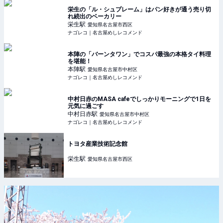
栄生の「ル・シュプレーム」はパン好きが通う売り切
れ続出のベーカリー
栄生
駅
愛知県名古屋市西区
ナゴレコ｜名古屋めしレコメンド
本陣の「バーンタワン」でコスパ最強の本格タイ料理
を堪能！
本陣
駅
愛知県名古屋市中村区
ナゴレコ｜名古屋めしレコメンド
中村日赤のMASA cafeでしっかりモーニングで1日を
元気に過ごす
中村日赤
駅
愛知県名古屋市中村区
ナゴレコ｜名古屋めしレコメンド
トヨタ産業技術記念館
栄生
駅
愛知県名古屋市西区