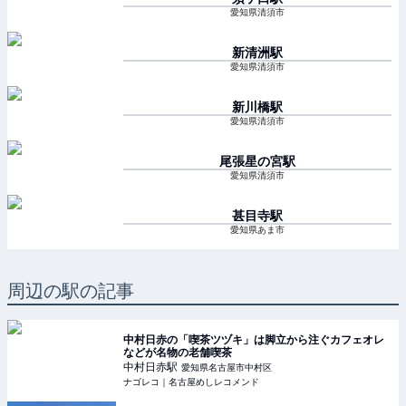
愛知県清須市
新清洲
駅
愛知県清須市
新川橋
駅
愛知県清須市
尾張星の宮
駅
愛知県清須市
甚目寺
駅
愛知県あま市
周辺の駅の記事
中村日赤の「喫茶ツヅキ」は脚立から注ぐカフェオレ
などが名物の老舗喫茶
中村日赤
駅
愛知県名古屋市中村区
ナゴレコ｜名古屋めしレコメンド