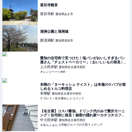
甚目寺観音
甚目寺
駅
愛知県あま市
清洲公園と清洲城
新清洲
駅
愛知県清須市
愛知の住宅街で見つけた！塩パンがおいしすぎるパン
屋さん「チェストベーカリー」 | おいしいもの発見 | オ
レンジページnet
上小田井
駅
愛知県名古屋市西区
オレンジページnet -
本陣の「ターキッシュ テイスト」は本場のケバブが楽
しめるトルコ料理店
本陣
駅
愛知県名古屋市中村区
ナゴレコ｜名古屋めしレコメンド
【名古屋】コスパ最強。ドリンク代のみで贅沢モーニ
ング！住宅街に発見！秘密の隠れ家〜カチコチカフ
ェ〜 | &あんふぁん
中小田井
駅
愛知県名古屋市西区
＆あんふぁん 小学館グループの子育てメディア