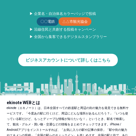
▶ 企業名・自治体名カラーバッジで投稿
〇〇電鉄
△△市観光協会
▶ 沿線住民と共創する投稿キャンペーン
▶ 全国から集客できるデジタルスタンプラリー
ビジネスアカウントについて詳しくはこちら
ekinote WEBとは
ekinote（エキノート）は、日本全国すべての鉄道駅と周辺の街の魅力を発見できる無料サ
ービスです。「今度あの駅に行くけど、周辺にどんな場所があるんだろう？」「いつも使
っている駅だけど、もっとディープな情報が知りたいな！」というとき、駅名で検索し
て、観光・グルメ・買い物・交通などの情報をまとめてチェックできます。iPhone /
Androidアプリをインストールすれば、「お気に入りの駅や記事の保存」「駅や街の魅力
やエキメシの投稿」「全国の駅へのチェックイン」も楽しめます。全国の駅と街で、あな