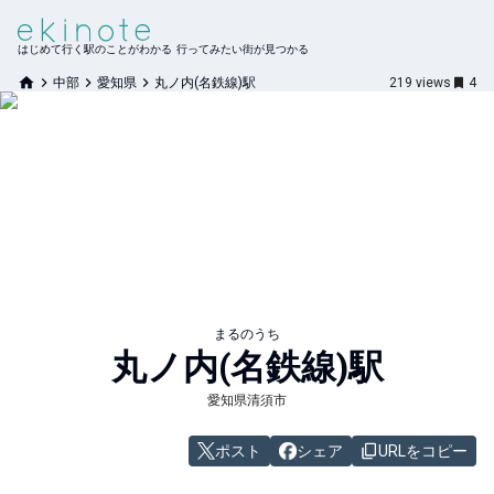
はじめて行く駅のことがわかる 行ってみたい街が見つかる
中部
愛知県
丸ノ内(名鉄線)駅
219
views
4
まるのうち
丸ノ内(名鉄線)
駅
愛知県清須市
ポスト
シェア
URLをコピー