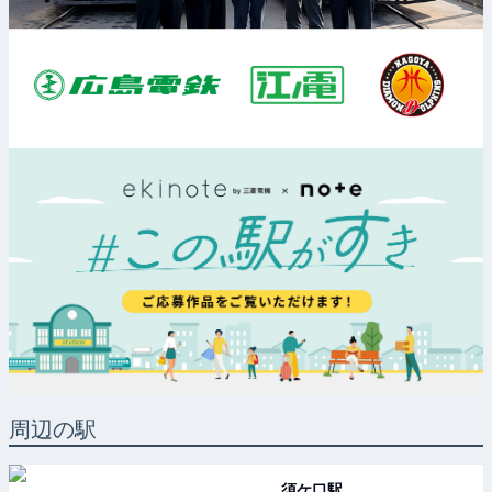
周辺の駅
須ケ口
駅