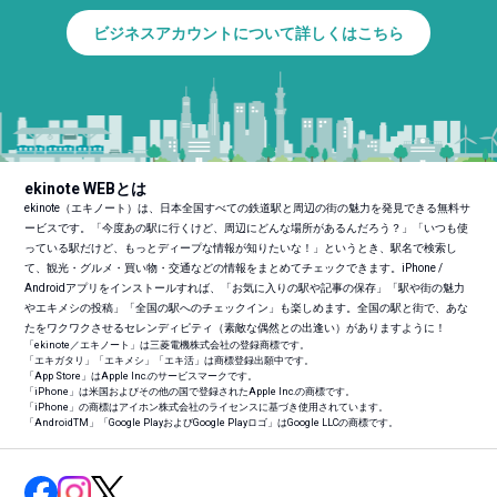
ビジネスアカウントについて詳しくはこちら
ekinote WEBとは
ekinote（エキノート）は、日本全国すべての鉄道駅と周辺の街の魅力を発見できる無料サ
ービスです。「今度あの駅に行くけど、周辺にどんな場所があるんだろう？」「いつも使
っている駅だけど、もっとディープな情報が知りたいな！」というとき、駅名で検索し
て、観光・グルメ・買い物・交通などの情報をまとめてチェックできます。iPhone /
Androidアプリをインストールすれば、「お気に入りの駅や記事の保存」「駅や街の魅力
やエキメシの投稿」「全国の駅へのチェックイン」も楽しめます。全国の駅と街で、あな
たをワクワクさせるセレンディピティ（素敵な偶然との出逢い）がありますように！
「ekinote／エキノート」は三菱電機株式会社の登録商標です。
「エキガタリ」「エキメシ」「エキ活」は商標登録出願中です。
「App Store」はApple Inc.のサービスマークです。
「iPhone」は米国およびその他の国で登録されたApple Inc.の商標です。
「iPhone」の商標はアイホン株式会社のライセンスに基づき使用されています。
「Android
TM
」「Google PlayおよびGoogle Playロゴ」はGoogle LLCの商標です。