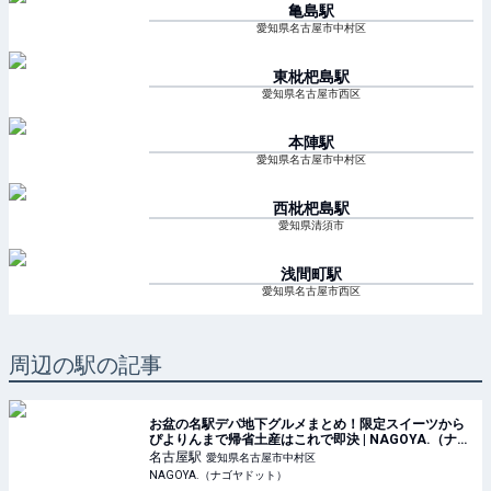
亀島
駅
愛知県名古屋市中村区
東枇杷島
駅
愛知県名古屋市西区
本陣
駅
愛知県名古屋市中村区
西枇杷島
駅
愛知県清須市
浅間町
駅
愛知県名古屋市西区
周辺の駅の記事
お盆の名駅デパ地下グルメまとめ！限定スイーツから
ぴよりんまで帰省土産はこれで即決 | NAGOYA.（ナゴ
ヤドット）
名古屋
駅
愛知県名古屋市中村区
NAGOYA.（ナゴヤドット）