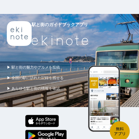
駅と街のガイドブックアプリ
▶ 駅と街の魅力やグルメを投稿
▶ 全国の駅に訪れた記録を残せる
▶ あらゆる駅と街の情報を確認