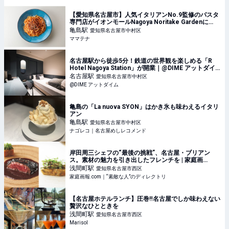
【愛知県名古屋市】人気イタリアンNo.9監修のパスタ
専門店がイオンモールNagoya Noritake Gardenに
OPEN | ママテナ
亀島
駅
愛知県名古屋市中村区
ママテナ
名古屋駅から徒歩5分！鉄道の世界観を楽しめる「R
Hotel Nagoya Station」が開業｜@DIME アットダイ
ム
名古屋
駅
愛知県名古屋市中村区
@DIME アットダイム
亀島の「La nuova SYON」はかき氷も味わえるイタリ
アン
亀島
駅
愛知県名古屋市中村区
ナゴレコ｜名古屋めしレコメンド
岸田周三シェフの“最後の挑戦”、名古屋・ブリアン
ス。素材の魅力を引き出したフレンチを | 家庭画
報.com｜“素敵な人”のディレクトリ
浅間町
駅
愛知県名古屋市西区
家庭画報.com｜“素敵な人”のディレクトリ
【名古屋ホテルランチ】圧巻‼︎名古屋でしか味わえない
贅沢なひとときを
浅間町
駅
愛知県名古屋市西区
Marisol