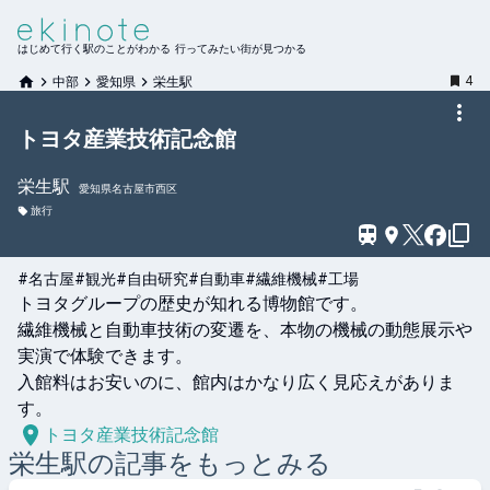
はじめて行く駅のことがわかる 行ってみたい街が見つかる
4
中部
愛知県
栄生駅
トヨタ産業技術記念館
栄生
駅
愛知県名古屋市西区
旅行
#名古屋
#観光
#自由研究
#自動車
#繊維機械
#工場
トヨタグループの歴史が知れる博物館です。

繊維機械と自動車技術の変遷を、本物の機械の動態展示や
実演で体験できます。

入館料はお安いのに、館内はかなり広く見応えがありま
す。
トヨタ産業技術記念館
栄生
駅の記事をもっとみる