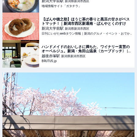
一杯”を満喫しよう♪ - 地域情報サイト「ガタチラ」
新潟大学前
駅
新潟県新潟市西区
地域情報サイト「ガタチラ」
【ぱんや徳之助】ほうじ茶の香りと黒豆の甘さがベス
トマッチ！｜新潟市西区新通南・ぱんやとくのすけ
新潟大学前
駅
新潟県新潟市西区
日刊にいがたwebタウン情報｜新潟のグルメ・イベント・おでかけ・街ネタを毎日更新
ハンドメイドのおいしさに満ちた、ワイナリー直営の
オーベルジュ。新潟・角田山温泉〈カーブドッチ〉 |
ブルータス| BRUTUS.jp
越後赤塚
駅
新潟県新潟市西区
BRUTUS.jp