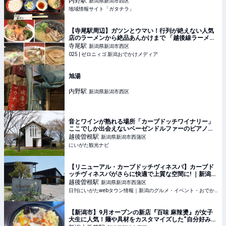
内野
駅
新潟県新潟市西区
に行こう♪ - ガタチラ｜みんなでつくる街メディア
地域情報サイト「ガタチラ」
【寺尾駅周辺】ガツンとウマい！行列が絶えない人気
店のラーメンから絶品あんかけまで 「越後線ラーメン
まとめ5選」 #あんかけ #こだわり #まとめ #チャーハ
寺尾
駅
新潟県新潟市西区
ン #ディナー #ランチ #中華そば #人気
025 | ゼロニィゴ 新潟おでかけメディア
旭湯
内野
駅
新潟県新潟市西区
音とワインが熟れる場所「カーブドッチワイナリー」
ここでしか出会えないベーゼンドルファーのピアノを
訪ねて／新潟市
越後曽根
駅
新潟県新潟市西蒲区
にいがた観光ナビ
【リニューアル・カーブドッチヴィネスパ】カーブド
ッチヴィネスパがさらに快適で上質な空間に! ｜新潟市
西蒲区巻
越後曽根
駅
新潟県新潟市西蒲区
日刊にいがたwebタウン情報｜新潟のグルメ・イベント・おでかけ・街ネタを毎日更新
【新潟市】9月オープンの新店『百味 麻辣燙』が女子
大生に人気！麺や具材をカスタマイズした“自分好みの