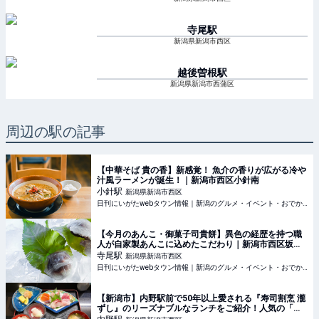
寺尾
駅
新潟県新潟市西区
越後曽根
駅
新潟県新潟市西蒲区
周辺の駅の記事
【中華そば 貴の香】新感覚！ 魚介の香りが広がる冷や
汁風ラーメンが誕生！｜新潟市西区小針南
小針
駅
新潟県新潟市西区
日刊にいがたwebタウン情報｜新潟のグルメ・イベント・おでかけ・街ネタを毎日更新
【今月のあんこ・御菓子司貴餅】異色の経歴を持つ職
人が自家製あんこに込めたこだわり｜新潟市西区坂井
東
寺尾
駅
新潟県新潟市西区
日刊にいがたwebタウン情報｜新潟のグルメ・イベント・おでかけ・街ネタを毎日更新
【新潟市】内野駅前で50年以上愛される『寿司割烹 瀧
ずし』のリーズナブルなランチをご紹介！人気の「お
刺身定食・寿司10貫セット・ステーキランチ」を食べ