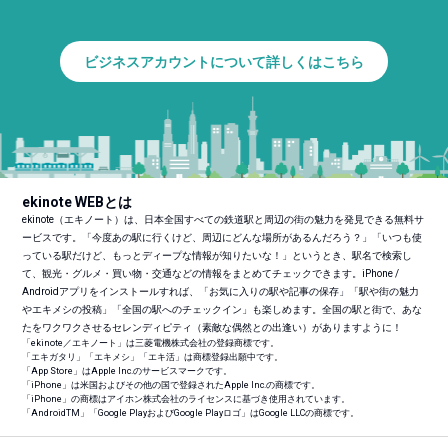
ビジネスアカウントについて詳しくはこちら
ekinote WEBとは
ekinote（エキノート）は、日本全国すべての鉄道駅と周辺の街の魅力を発見できる無料サ
ービスです。「今度あの駅に行くけど、周辺にどんな場所があるんだろう？」「いつも使
っている駅だけど、もっとディープな情報が知りたいな！」というとき、駅名で検索し
て、観光・グルメ・買い物・交通などの情報をまとめてチェックできます。iPhone /
Androidアプリをインストールすれば、「お気に入りの駅や記事の保存」「駅や街の魅力
やエキメシの投稿」「全国の駅へのチェックイン」も楽しめます。全国の駅と街で、あな
たをワクワクさせるセレンディピティ（素敵な偶然との出逢い）がありますように！
「ekinote／エキノート」は三菱電機株式会社の登録商標です。
「エキガタリ」「エキメシ」「エキ活」は商標登録出願中です。
「App Store」はApple Inc.のサービスマークです。
「iPhone」は米国およびその他の国で登録されたApple Inc.の商標です。
「iPhone」の商標はアイホン株式会社のライセンスに基づき使用されています。
「Android
TM
」「Google PlayおよびGoogle Playロゴ」はGoogle LLCの商標です。