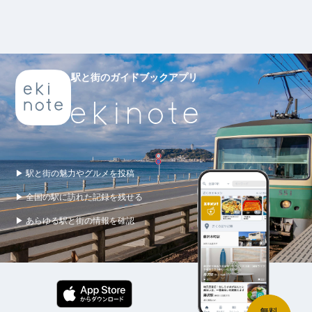
駅と街のガイドブックアプリ
▶ 駅と街の魅力やグルメを投稿
▶ 全国の駅に訪れた記録を残せる
▶ あらゆる駅と街の情報を確認