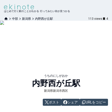
はじめて行く駅のことがわかる 行ってみたい街が見つかる
中部
新潟県
内野西が丘駅
113
views
4
うちのにしがおか
内野西が丘
駅
新潟県新潟市西区
ポスト
シェア
URLをコピー