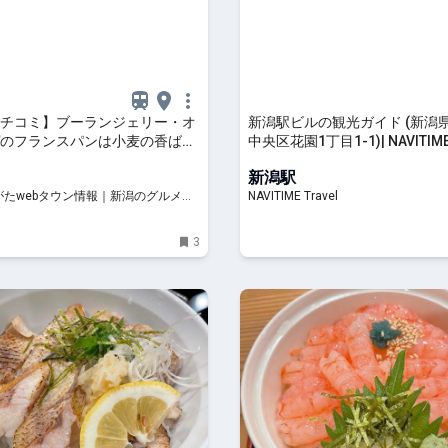
チコミ】ブーランジェリー・オ
新潟駅ビルの観光ガイド (新潟
のフランスパンは小麦の香ばし
中央区花園1丁目1-1)| NAVITIME 
中いっぱいに広がります｜新潟
新潟駅
沼垂
がたwebタウン情報｜新潟のグルメ・
NAVITIME Travel
・おでかけ・街ネタを毎日更新
3