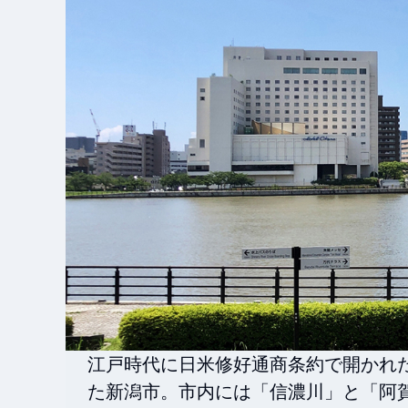
江戸時代に日米修好通商条約で開かれ
た新潟市。市内には「信濃川」と「阿