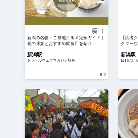
新潟の名物・ご当地グルメ完全ガイド｜
【読者ク
旬の味覚とおすすめ飲食店を紹介
クターヴ
さが口の
新潟駅
新潟駅
市中央区
トラベルウェブマガジン旅色
日刊にい
イベント
3