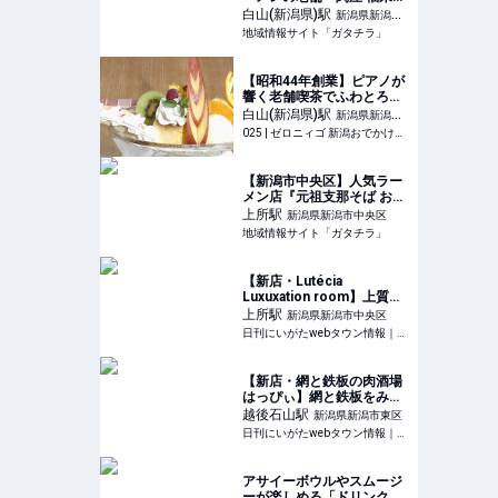
(ふくらいてい）』が7月19
白山(新潟県)
駅
新潟県新潟市
日に移転オープン！古町エ
地域情報サイト「ガタチラ」
中央区
リアで新たに営業スタート♪
- ガタチラ｜みんなでつく
る街メディア
【昭和44年創業】ピアノが
響く老舗喫茶でふわとろオ
ムライスと自家製プリンア
白山(新潟県)
駅
新潟県新潟市
ラモードを味わう♪新潟市中
025 | ゼロニィゴ 新潟おでかけメディア
中央区
央区「喫茶MAKI(マキ)」 #
オムライス #デート #ピア
ノ #プリン #ランチ #喫茶
【新潟市中央区】人気ラー
店
メン店『元祖支那そば おも
だかや 女池店』の夏季限定
上所
駅
新潟県新潟市中央区
「冷やしデラックス」を食
地域情報サイト「ガタチラ」
べに行こう♪ - ガタチラ｜み
んなでつくる街メディア
【新店・Lutécia
Luxuxation room】上質さ
を極めた非日常空間ーー人
上所
駅
新潟県新潟市中央区
気洋菓子店がカフェスペー
日刊にいがたwebタウン情報｜新潟のグルメ・イベント・おでかけ・街ネタを毎日更新
スを新設｜新潟市中央区上
近江・ルーテシア ラグゼー
ションルーム
【新店・網と鉄板の肉酒場
はっぴぃ】網と鉄板をみん
なで囲んでワイワイ過ごそ
越後石山
駅
新潟県新潟市東区
う！｜新潟市中央区姥ヶ山
日刊にいがたwebタウン情報｜新潟のグルメ・イベント・おでかけ・街ネタを毎日更新
アサイーボウルやスムージ
ーが楽しめる「ドリンク工