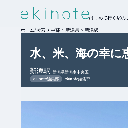
はじめて行く駅の
ホーム/検索
中部
新潟県
新潟駅
水、米、海の幸に
新潟
駅
新潟県新潟市中央区
ekinote編集部
ekinote編集部