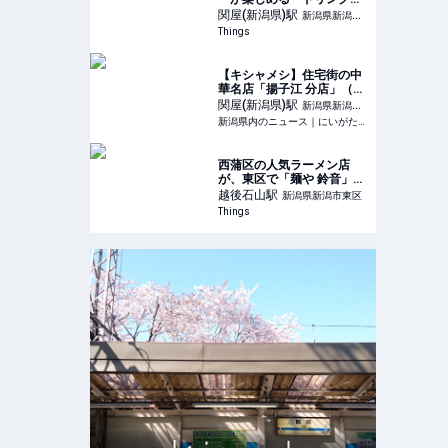
房ひよこ」。 | Things（シ
関屋(新潟県)
駅
新潟県新潟市
ングス）｜新潟のローカル
Things
中央区
なWebマガジン
【キシャメシ】住宅街の中
華名店「揚子江 分店」（新
潟市中央区）、定期的に食
関屋(新潟県)
駅
新潟県新潟市
べたい五目炒飯の品格ある
新潟県内のニュース｜にいがた経済新聞 - 新潟県内のニュース情報をいち早くお届け。現役、OBの産業記者、経済誌ライターらが独自で取材した県内企業、新鮮な話題、地域情報を発信。新潟県内の経済ネタから新店
中央区
美味さ - 新潟県内のニュー
ス｜にいがた経済新聞
西蒲区の人気ラーメン店
が、東区で「麺や 鈴音」と
して移転オープン。 |
越後石山
駅
新潟県新潟市東区
Things（シングス）｜新潟
Things
のローカルなWebマガジン