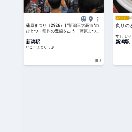
駅
エキメシ！
炙りの
蒲原まつり（2926） | "新潟三大高市"の
ひとつ・稲作の豊凶を占う「蒲原まつ
すし い
り」2026年の見どころ＆開催情報 | 新潟
新潟駅
新潟駅
県新潟市 | いこーよとりっぷ
いこーよとりっぷ
3