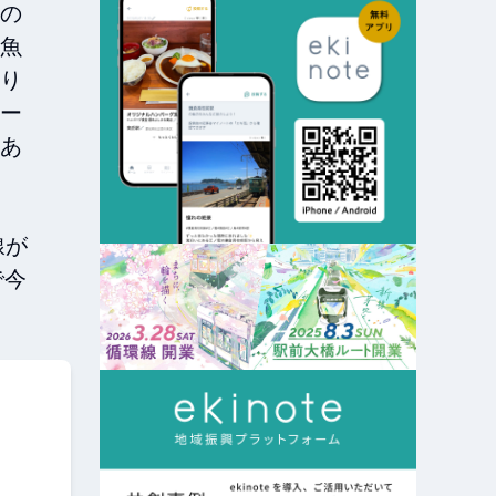
の
魚
り
ー
あ
線が
で今