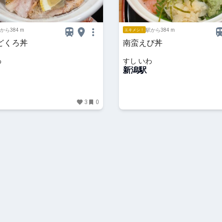
から384 m
駅から384 m
エキメシ！
どくろ丼
南蛮えび丼
わ
すし いわ
新潟駅
3
0