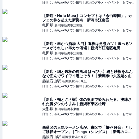
日刊にいがたwebタウン情報｜新潟のグルメ・イベント・おでかけ・街ネタを毎日更新
【新店・Nolla Mura】コンセプトは「余白時間」。カ
フェの枠を超えた新拠点｜新潟市江南区
亀田
駅
新潟県新潟市江南区
日刊にいがたwebタウン情報｜新潟のグルメ・イベント・おでかけ・街ネタを毎日更新
【新店・串かつ酒場 大門】看板は角煮カツ！選べるソ
ースがうれしい串カツ酒場｜新潟市江南区亀田
亀田
駅
新潟県新潟市江南区
日刊にいがたwebタウン情報｜新潟のグルメ・イベント・おでかけ・街ネタを毎日更新
【新店・網と鉄板の肉酒場 はっぴぃ】網と鉄板をみん
なで囲んでワイワイ過ごそう！｜新潟市中央区姥ヶ山
越後石山
駅
新潟県新潟市東区
日刊にいがたwebタウン情報｜新潟のグルメ・イベント・おでかけ・街ネタを毎日更新
【新店・鴨とささ樹】体の奥まで染みわたる、洗練さ
れた鴨ダシのうまみ｜新潟市東区松崎
大形
駅
新潟県新潟市東区
日刊にいがたwebタウン情報｜新潟のグルメ・イベント・おでかけ・街ネタを毎日更新
西蒲区の人気ラーメン店が、東区で「麺や 鈴音」とし
て移転オープン。 | Things（シングス）｜新潟のロー
カルなWebマガジン
越後石山
駅
新潟県新潟市東区