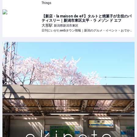
Things
【新店・la maison de eF】タルトと焼菓子が主役のパ
ティスリー｜新潟市東区太平・ラ メゾン ド エフ
大形
駅
新潟県新潟市東区
日刊にいがたwebタウン情報｜新潟のグルメ・イベント・おでかけ・街ネタを毎日更新