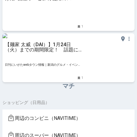
は「濃厚でおいしい」【新潟市】
県内ニュース | NST Niigata Smile
TV
1
【麺家 太威（DAI）】1月24日
（火）までの期間限定！ 話題にな
った貝ダシラーメンが復活します｜
新潟市東区牡丹山
日刊にいがたwebタウン情報｜新潟のグルメ・イベン
ト・おでかけ・街ネタを毎日更新
1
マチ
ショッピング（日用品）
周辺のコンビニ（NAVITIME）
周辺のスーパー（NAVITIME）