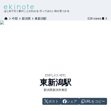
はじめて行く駅のことがわかる 行ってみたい街が見つかる
中部
新潟県
東新潟駅
528
views
3
ひがしにいがた
東新潟
駅
新潟県新潟市東区
ポスト
シェア
URLをコピー