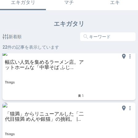
エキガタリ
マチ
エキ
エキガタリ
新着順
22
件の記事を表示しています
幅広い人気を集めるラーメン店。ア
ットホームな「中華そば ふじ
の」。 | Things（シングス）｜新潟
のローカルなWebマガジン
Things
5
「猫満」からリニューアルした「二
代目猫満 めんや銀猫」の挑戦。 |
Things（シングス）｜新潟のロー
カルなWebマガジン
Things