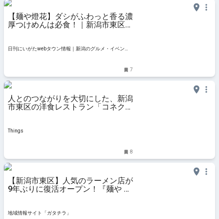
【麺や燈花】ダシがふわっと香る濃
厚つけめんは必食！｜新潟市東区は
なみずき・めんやとうか
日刊にいがたwebタウン情報｜新潟のグルメ・イベン
ト・おでかけ・街ネタを毎日更新
7
人とのつながりを大切にした、新潟
市東区の洋食レストラン「コネク
ト」。 | Things（シングス）｜新潟
のローカルなWebマガジン
Things
8
【新潟市東区】人気のラーメン店が
9年ぶりに復活オープン！『麺や 燈
花』の「特製つけ麺」と「らーめ
ん」を実食レポート！濃厚な魚介ス
ープと低温調理のチャーシューが絶
地域情報サイト「ガタチラ」