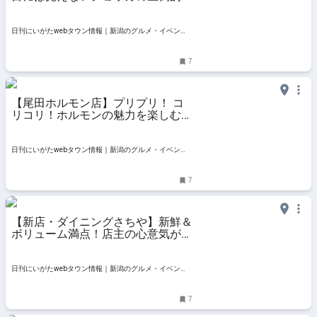
在感！｜新潟市東区東中島
日刊にいがたwebタウン情報｜新潟のグルメ・イベン
ト・おでかけ・街ネタを毎日更新
7
【尾田ホルモン店】プリプリ！ コ
リコリ！ホルモンの魅力を楽しむ個
性派うどん｜新潟市東区上木戸
日刊にいがたwebタウン情報｜新潟のグルメ・イベン
ト・おでかけ・街ネタを毎日更新
7
【新店・ダイニングさちや】新鮮＆
ボリューム満点！店主の心意気が光
る海鮮丼は必食！｜新潟市東区山木
戸
日刊にいがたwebタウン情報｜新潟のグルメ・イベン
ト・おでかけ・街ネタを毎日更新
7