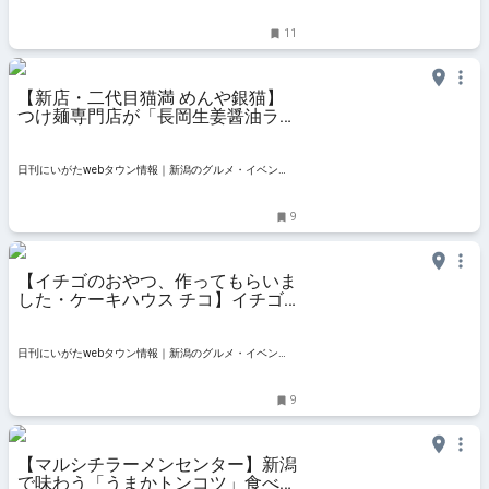
品♪ - 地域情報サイト「ガタチラ」
11
【新店・二代目猫満 めんや銀猫】
つけ麺専門店が「長岡生姜醤油ラー
メン」との二刀流でリニューアル｜
新潟市東区牡丹山
日刊にいがたwebタウン情報｜新潟のグルメ・イベン
ト・おでかけ・街ネタを毎日更新
9
【イチゴのおやつ、作ってもらいま
した・ケーキハウス チコ】イチゴ
の魅力を引き出す6層仕立てのケー
キ｜新潟市東区牡丹山
日刊にいがたwebタウン情報｜新潟のグルメ・イベン
ト・おでかけ・街ネタを毎日更新
9
【マルシチラーメンセンター】新潟
で味わう「うまかトンコツ」食べん