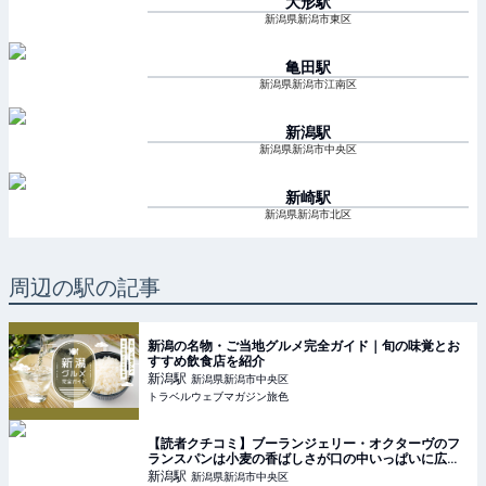
大形
駅
新潟県新潟市東区
亀田
駅
新潟県新潟市江南区
新潟
駅
新潟県新潟市中央区
新崎
駅
新潟県新潟市北区
周辺の駅の記事
新潟の名物・ご当地グルメ完全ガイド｜旬の味覚とお
すすめ飲食店を紹介
新潟
駅
新潟県新潟市中央区
トラベルウェブマガジン旅色
【読者クチコミ】ブーランジェリー・オクターヴのフ
ランスパンは小麦の香ばしさが口の中いっぱいに広が
ります｜新潟市中央区沼垂
新潟
駅
新潟県新潟市中央区