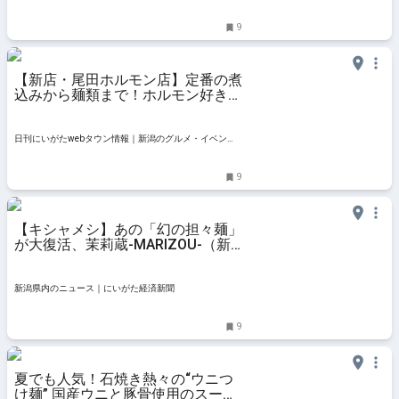
ト・おでかけ・街ネタを毎日更新
9
【新店・尾田ホルモン店】定番の煮
込みから麺類まで！ホルモン好き必
訪の店｜新潟市東区
日刊にいがたwebタウン情報｜新潟のグルメ・イベン
ト・おでかけ・街ネタを毎日更新
9
【キシャメシ】あの「幻の担々麺」
が大復活、茉莉蔵-MARIZOU-（新
潟市東区）の濃厚クリーミーなスー
プの味わい
新潟県内のニュース｜にいがた経済新聞
9
夏でも人気！石焼き熱々の“ウニつ
け麺” 国産ウニと豚骨使用のスープ