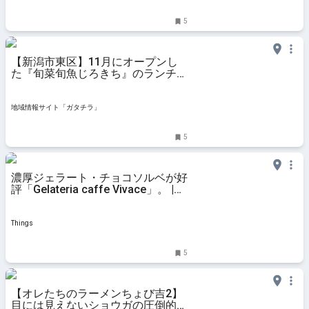
5
【新潟市東区】11月にオープンし
た『旬菜旬魚じろきち』のランチ定
食が人気♪魚屋で育った“飲食経験38
年のオーナー”の目利きは抜群！お
得情報もあり♪ - 地域情報サイト
地域情報サイト「ガタチラ」
「ガタチラ」
5
濃厚ジェラート・チョコソルベが好
評「Gelateria caffe Vivace」。 |
Things（シングス）｜新潟のロー
カルなWebマガジン
Things
5
【オレたちのラーメンちょび吉2】
目には見えないショウガの圧倒的存