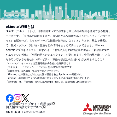
ekinote WEBとは
ekinote（エキノート）は、日本全国すべての鉄道駅と周辺の街の魅力を発見できる無料サ
ービスです。「今度あの駅に行くけど、周辺にどんな場所があるんだろう？」「いつも使
っている駅だけど、もっとディープな情報が知りたいな！」というとき、駅名で検索し
て、観光・グルメ・買い物・交通などの情報をまとめてチェックできます。iPhone /
Androidアプリをインストールすれば、「お気に入りの駅や記事の保存」「駅や街の魅力
やエキメシの投稿」「全国の駅へのチェックイン」も楽しめます。全国の駅と街で、あな
たをワクワクさせるセレンディピティ（素敵な偶然との出逢い）がありますように！
「ekinote／エキノート」は三菱電機株式会社の登録商標です。
「エキガタリ」「エキメシ」「エキ活」は商標登録出願中です。
「App Store」はApple Inc.のサービスマークです。
「iPhone」は米国およびその他の国で登録されたApple Inc.の商標です。
「iPhone」の商標はアイホン株式会社のライセンスに基づき使用されています。
「Android
TM
」「Google PlayおよびGoogle Playロゴ」はGoogle LLCの商標です。
三菱電機
ウェブサイト利用規約
個人情報保護方針について
© Mitsubishi Electric Corporation