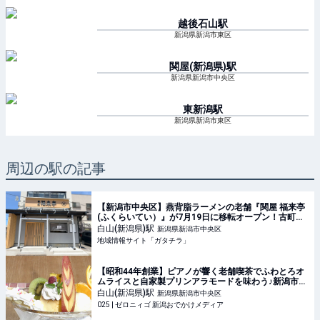
越後石山
駅
新潟県新潟市東区
関屋(新潟県)
駅
新潟県新潟市中央区
東新潟
駅
新潟県新潟市東区
周辺の駅の記事
【新潟市中央区】燕背脂ラーメンの老舗『関屋 福来亭
(ふくらいてい）』が7月19日に移転オープン！古町エ
リアで新たに営業スタート♪ - ガタチラ｜みんなでつく
白山(新潟県)
駅
新潟県新潟市中央区
る街メディア
地域情報サイト「ガタチラ」
【昭和44年創業】ピアノが響く老舗喫茶でふわとろオ
ムライスと自家製プリンアラモードを味わう♪新潟市中
央区「喫茶MAKI(マキ)」 #オムライス #デート #ピア
白山(新潟県)
駅
新潟県新潟市中央区
ノ #プリン #ランチ #喫茶店
025 | ゼロニィゴ 新潟おでかけメディア