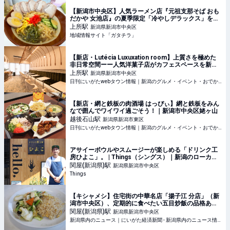
【新潟市中央区】人気ラーメン店『元祖支那そば おも
だかや 女池店』の夏季限定「冷やしデラックス」を食
べに行こう♪ - ガタチラ｜みんなでつくる街メディア
上所
駅
新潟県新潟市中央区
地域情報サイト「ガタチラ」
【新店・Lutécia Luxuxation room】上質さを極めた
非日常空間ーー人気洋菓子店がカフェスペースを新設
｜新潟市中央区上近江・ルーテシア ラグゼーションル
上所
駅
新潟県新潟市中央区
ーム
日刊にいがたwebタウン情報｜新潟のグルメ・イベント・おでかけ・街ネタを毎日更新
【新店・網と鉄板の肉酒場 はっぴぃ】網と鉄板をみん
なで囲んでワイワイ過ごそう！｜新潟市中央区姥ヶ山
越後石山
駅
新潟県新潟市東区
日刊にいがたwebタウン情報｜新潟のグルメ・イベント・おでかけ・街ネタを毎日更新
アサイーボウルやスムージーが楽しめる「ドリンク工
房ひよこ」。 | Things（シングス）｜新潟のローカル
なWebマガジン
関屋(新潟県)
駅
新潟県新潟市中央区
Things
【キシャメシ】住宅街の中華名店「揚子江 分店」（新
潟市中央区）、定期的に食べたい五目炒飯の品格ある
美味さ - 新潟県内のニュース｜にいがた経済新聞
関屋(新潟県)
駅
新潟県新潟市中央区
新潟県内のニュース｜にいがた経済新聞 - 新潟県内のニュース情報をいち早くお届け。現役、OBの産業記者、経済誌ライターらが独自で取材した県内企業、新鮮な話題、地域情報を発信。新潟県内の経済ネタから新店