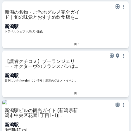
新潟の名物・ご当地グルメ完全ガイ
ド｜旬の味覚とおすすめ飲食店を紹
介
新潟駅
トラベルウェブマガジン旅色
3
【読者クチコミ】ブーランジェリ
ー・オクターヴのフランスパンは小
麦の香ばしさが口の中いっぱいに広
新潟駅
がります｜新潟市中央区沼垂
日刊にいがたwebタウン情報｜新潟のグルメ・イベン
ト・おでかけ・街ネタを毎日更新
3
新潟駅ビルの観光ガイド (新潟県新
潟市中央区花園1丁目1-1)|
NAVITIME Travel
新潟駅
NAVITIME Travel