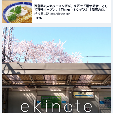
西蒲区の人気ラーメン店が、東区で「麺や 鈴音」とし
て移転オープン。 | Things（シングス）｜新潟のロー
カルなWebマガジン
越後石山
駅
新潟県新潟市東区
Things