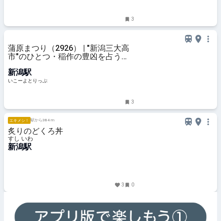
3
蒲原まつり（2926） | "新潟三大高
市"のひとつ・稲作の豊凶を占う
「蒲原まつり」2026年の見どころ
新潟駅
＆開催情報 | 新潟県新潟市 | いこー
よとりっぷ
いこーよとりっぷ
3
駅から384 m
エキメシ！
炙りのどくろ丼
すし いわ
新潟駅
3
0