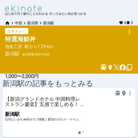
はじめて行く駅のことがわかる 行ってみたい街が見つかる
4
0
中部
新潟県
新潟駅
エキメシ！
特選海鮮丼
地魚工房
駅から
1.29 km
新潟
駅
新潟県新潟市中央区
1,000〜2,000円
新潟
駅の記事をもっとみる
【新潟グランドホテル 中国料理レ
ストラン慶楽】五感で楽しめる！ 7
種の多彩な涼味｜新潟市中央区古町
新潟駅
日刊にいがたwebタウン情報｜新潟のグルメ・イベン
ト・おでかけ・街ネタを毎日更新
1