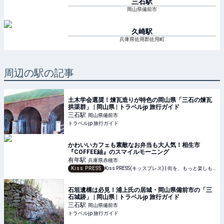
三石
駅
岡山県備前市
久崎
駅
兵庫県佐用郡佐用町
周辺の駅の記事
土木学会選奨！煉瓦造りが特色の岡山県「三石の煉瓦
拱渠群」 | 岡山県 | トラベルjp 旅行ガイド
三石
駅
岡山県備前市
トラベルjp 旅行ガイド
かわいいカフェも素敵なお弁当も大人気！相生市
『COFFEE紬』のスマイルモーニング
有年
駅
兵庫県赤穂市
Kiss PRESS
Kiss PRESS(キッスプレス) | 街を、もっと楽しもう
石垣遺構は必見！浦上氏の居城・岡山県備前市の「三
石城跡」 | 岡山県 | トラベルjp 旅行ガイド
三石
駅
岡山県備前市
トラベルjp 旅行ガイド