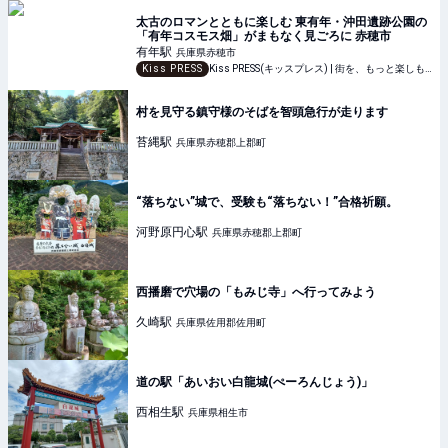
太古のロマンとともに楽しむ 東有年・沖田遺跡公園の
「有年コスモス畑」がまもなく見ごろに 赤穂市
有年
駅
兵庫県赤穂市
Kiss PRESS
Kiss PRESS(キッスプレス) | 街を、もっと楽しもう
村を見守る鎮守様のそばを智頭急行が走ります
苔縄
駅
兵庫県赤穂郡上郡町
“落ちない”城で、受験も“落ちない！”合格祈願。
河野原円心
駅
兵庫県赤穂郡上郡町
西播磨で穴場の「もみじ寺」へ行ってみよう
久崎
駅
兵庫県佐用郡佐用町
道の駅「あいおい白龍城(ぺーろんじょう)」
西相生
駅
兵庫県相生市