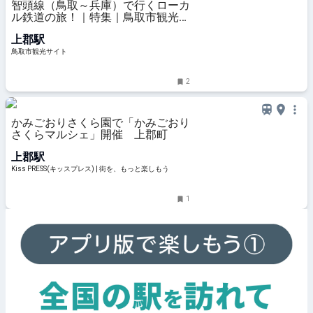
智頭線（鳥取～兵庫）で行くローカ
ル鉄道の旅！｜特集｜鳥取市観光サ
イト【公式】 - 鳥取市のおすすめ観
上郡駅
光・旅行情報
鳥取市観光サイト
2
かみごおりさくら園で「かみごおり
さくらマルシェ」開催 上郡町
上郡駅
Kiss PRESS(キッスプレス) | 街を、もっと楽しもう
1