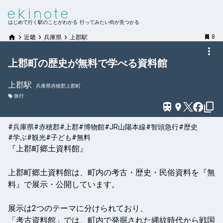
はじめて行く駅のことがわかる 行ってみたい街が見つかる
8
近畿
兵庫県
上郡駅
上郡町の歴史が無料で学べる資料館
上郡
駅
兵庫県赤穂郡上郡町
旅行
#兵庫県
#赤穂郡
#上郡
#博物館
#JR山陽本線
#智頭急行
#歴史
#学ぶ
#観光
#子ども
#無料
『上郡町郷土資料館』

上郡町郷土資料館は、町内の考古・歴史・民俗資料を『無
料』で展示・公開しています。

展示は2つのテーマに分けられており、

「考古資料館」では、町内で発掘された縄紋時代から戦国