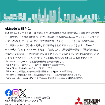
ekinote WEBとは
ekinote（エキノート）は、日本全国すべての鉄道駅と周辺の街の魅力を発見できる無料サ
ービスです。「今度あの駅に行くけど、周辺にどんな場所があるんだろう？」「いつも使
っている駅だけど、もっとディープな情報が知りたいな！」というとき、駅名で検索し
て、観光・グルメ・買い物・交通などの情報をまとめてチェックできます。iPhone /
Androidアプリをインストールすれば、「お気に入りの駅や記事の保存」「駅や街の魅力
やエキメシの投稿」「全国の駅へのチェックイン」も楽しめます。全国の駅と街で、あな
たをワクワクさせるセレンディピティ（素敵な偶然との出逢い）がありますように！
「ekinote／エキノート」は三菱電機株式会社の登録商標です。
「エキガタリ」「エキメシ」「エキ活」は商標登録出願中です。
「App Store」はApple Inc.のサービスマークです。
「iPhone」は米国およびその他の国で登録されたApple Inc.の商標です。
「iPhone」の商標はアイホン株式会社のライセンスに基づき使用されています。
「Android
TM
」「Google PlayおよびGoogle Playロゴ」はGoogle LLCの商標です。
三菱電機
ウェブサイト利用規約
個人情報保護方針について