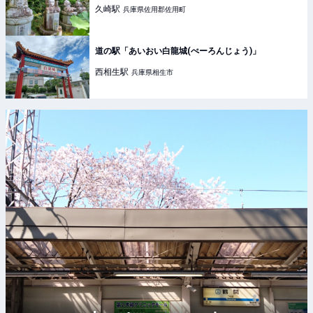
久崎
駅
兵庫県佐用郡佐用町
道の駅「あいおい白龍城(ぺーろんじょう)」
西相生
駅
兵庫県相生市