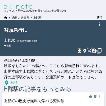
はじめて行く駅のことがわかる 行ってみたい街が見つかる
6
近畿
兵庫県
上郡駅
智頭急行に
上郡
駅
兵庫県赤穂郡上郡町
旅行
#智頭急行
#上郡
#鉄印
鉄印をもらいに上郡駅へ。ここから智頭急行に乗れます。

山陽本線で上郡駅に着くとちょっと離れたところに智頭急
上郡
上郡
駅の記事をもっとみる
上郡町の歴史が無料で学べる資料館