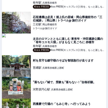
有年
駅
兵庫県赤穂市
Kiss PRESS
Kiss PRESS(キッスプレス) | 街を、もっと楽しもう
石垣遺構は必見！浦上氏の居城・岡山県備前市の「三
石城跡」 | 岡山県 | トラベルjp 旅行ガイド
三石
駅
岡山県備前市
トラベルjp 旅行ガイド
太古のロマンとともに楽しむ 東有年・沖田遺跡公園の
「有年コスモス畑」がまもなく見ごろに 赤穂市
有年
駅
兵庫県赤穂市
Kiss PRESS
Kiss PRESS(キッスプレス) | 街を、もっと楽しもう
村を見守る鎮守様のそばを智頭急行が走ります
苔縄
駅
兵庫県赤穂郡上郡町
“落ちない”城で、受験も“落ちない！”合格祈願。
河野原円心
駅
兵庫県赤穂郡上郡町
西播磨で穴場の「もみじ寺」へ行ってみよう