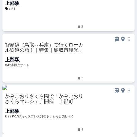
上郡駅
旅行
8
智頭線（鳥取～兵庫）で行くローカ
ル鉄道の旅！｜特集｜鳥取市観光サ
イト【公式】 - 鳥取市のおすすめ観
上郡駅
光・旅行情報
鳥取市観光サイト
2
かみごおりさくら園で「かみごおり
さくらマルシェ」開催 上郡町
上郡駅
Kiss PRESS(キッスプレス) | 街を、もっと楽しもう
1