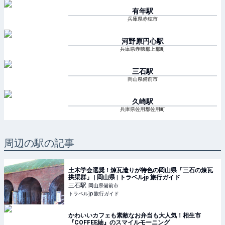
有年
駅
兵庫県赤穂市
河野原円心
駅
兵庫県赤穂郡上郡町
三石
駅
岡山県備前市
久崎
駅
兵庫県佐用郡佐用町
周辺の駅の記事
土木学会選奨！煉瓦造りが特色の岡山県「三石の煉瓦
拱渠群」 | 岡山県 | トラベルjp 旅行ガイド
三石
駅
岡山県備前市
トラベルjp 旅行ガイド
かわいいカフェも素敵なお弁当も大人気！相生市
『COFFEE紬』のスマイルモーニング