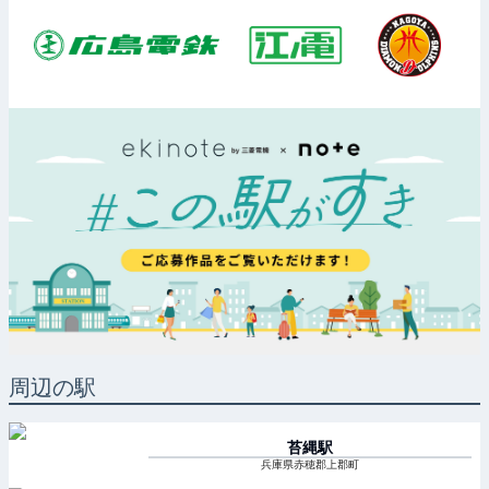
周辺の駅
苔縄
駅
兵庫県赤穂郡上郡町