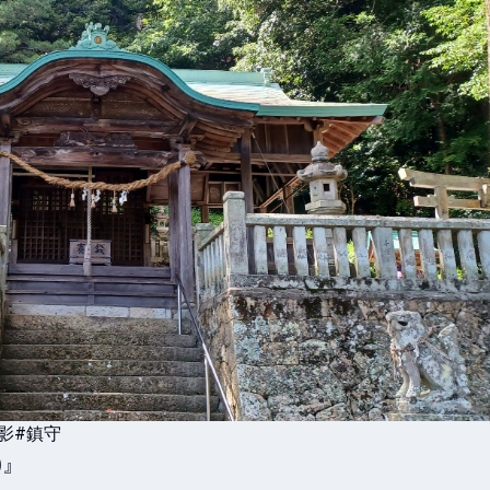
影
#鎮守
』
