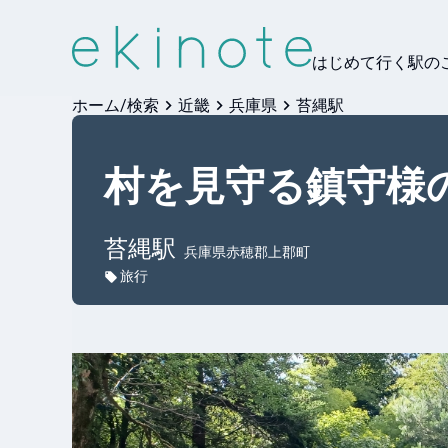
はじめて行く駅の
ホーム/検索
近畿
兵庫県
苔縄駅
村を見守る鎮守様
苔縄
駅
兵庫県赤穂郡上郡町
旅行