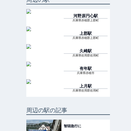
河野原円心
駅
兵庫県赤穂郡上郡町
上郡
駅
兵庫県赤穂郡上郡町
久崎
駅
兵庫県佐用郡佐用町
有年
駅
兵庫県赤穂市
上月
駅
兵庫県佐用郡佐用町
周辺の駅の記事
智頭急行に