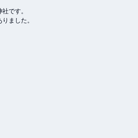
社です。

りました。




