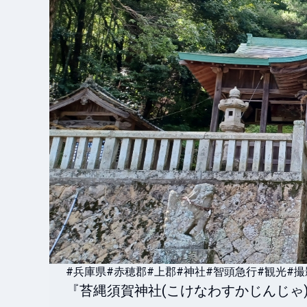
#兵庫県
#赤穂郡
#上郡
#神社
#智頭急行
#観光
#撮
『苔縄須賀神社(こけなわすかじんじゃ)