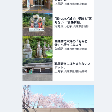
上郡
駅
兵庫県赤穂郡上郡町
“落ちない”城で、受験も“落
ちない！”合格祈願。
河野原円心
駅
兵庫県赤穂郡上
郡町
西播磨で穴場の「もみじ
寺」へ行ってみよう
久崎
駅
兵庫県佐用郡佐用町
戦国好きにはたまらないス
ポット。
上月
駅
兵庫県佐用郡佐用町