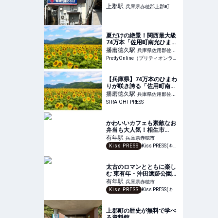
上郡
駅
兵庫県赤穂郡上郡町
夏だけの絶景！関西最大級
74万本「佐用町南光ひまわ
り祭り2025」開催 |
播磨徳久
駅
兵庫県佐用郡佐用
PrettyOnline
PrettyOnline（プリティオンライン）
町
【兵庫県】74万本のひまわ
りが咲き誇る「佐用町南光
ひまわり祭り」開催！最終
播磨徳久
駅
兵庫県佐用郡佐用
日は花火大会を実施
STRAIGHT PRESS
町
かわいいカフェも素敵なお
弁当も大人気！相生市
『COFFEE紬』のスマイル
有年
駅
兵庫県赤穂市
モーニング
Kiss PRESS
Kiss PRESS(キッスプレス) | 街を、もっと楽しもう
太古のロマンとともに楽し
む 東有年・沖田遺跡公園の
「有年コスモス畑」がまも
有年
駅
兵庫県赤穂市
なく見ごろに 赤穂市
Kiss PRESS
Kiss PRESS(キッスプレス) | 街を、もっと楽しもう
上郡町の歴史が無料で学べ
る資料館