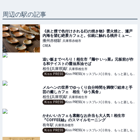
周辺の駅の記事
《炎と煙で色付けされる幻の焼き物》雲火焼と、瀬戸
内海を望む絶景カフェと。伝統に触れる桃井ミュージ
アムへ【兵庫県赤穂市】
播州赤穂
駅
兵庫県赤穂市
CREA
追い飯までぺろり！相生市『麺や いっ菜』元板前が作
る和テイストの醤油系油そば
相生(兵庫県)
駅
兵庫県相生市
Kiss PRESS
Kiss PRESS(キッスプレス) | 街を、もっと楽しもう
メルヘンの世界でゆっくり自分時間を満喫♡絵本と手
芸の癒しカフェ 相生「ゆう風舎」
相生(兵庫県)
駅
兵庫県相生市
Kiss PRESS
Kiss PRESS(キッスプレス) | 街を、もっと楽しもう
かわいいカフェも素敵なお弁当も大人気！相生市
『COFFEE紬』のスマイルモーニング
有年
駅
兵庫県赤穂市
Kiss PRESS
Kiss PRESS(キッスプレス) | 街を、もっと楽しもう