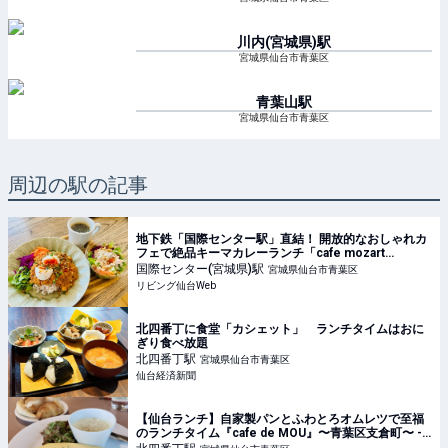
川内(宮城県)
駅
宮城県仙台市青葉区
青葉山
駅
宮城県仙台市青葉区
周辺の駅の記事
地下鉄「国際センター駅」直結！ 開放的なおしゃれカ
フェで絶品キーマカレーランチ「cafe mozart
Metro」（カフェモーツァルト メトロ）
国際センター(宮城県)
駅
宮城県仙台市青葉区
リビング仙台Web
北四番丁に食堂「カシェット」 ランチタイムはおに
ぎり食べ放題
北四番丁
駅
宮城県仙台市青葉区
仙台経済新聞
【仙台ランチ】自家製パンとふわとろオムレツで至福
のランチタイム『cafe de MOU』〜青葉区支倉町〜 -
せんだいマチプラ