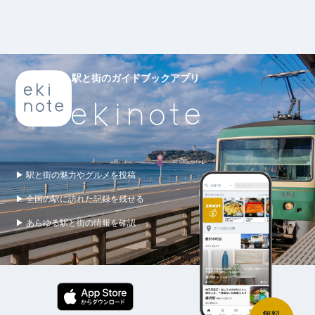
駅と街のガイドブックアプリ
▶ 駅と街の魅力やグルメを投稿
▶ 全国の駅に訪れた記録を残せる
▶ あらゆる駅と街の情報を確認