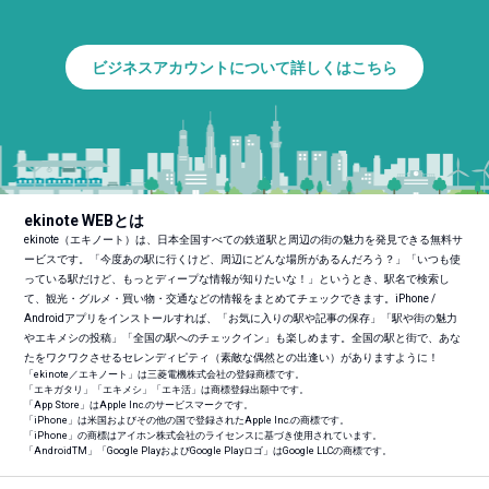
ビジネスアカウントについて詳しくはこちら
ekinote WEBとは
ekinote（エキノート）は、日本全国すべての鉄道駅と周辺の街の魅力を発見できる無料サ
ービスです。「今度あの駅に行くけど、周辺にどんな場所があるんだろう？」「いつも使
っている駅だけど、もっとディープな情報が知りたいな！」というとき、駅名で検索し
て、観光・グルメ・買い物・交通などの情報をまとめてチェックできます。iPhone /
Androidアプリをインストールすれば、「お気に入りの駅や記事の保存」「駅や街の魅力
やエキメシの投稿」「全国の駅へのチェックイン」も楽しめます。全国の駅と街で、あな
たをワクワクさせるセレンディピティ（素敵な偶然との出逢い）がありますように！
「ekinote／エキノート」は三菱電機株式会社の登録商標です。
「エキガタリ」「エキメシ」「エキ活」は商標登録出願中です。
「App Store」はApple Inc.のサービスマークです。
「iPhone」は米国およびその他の国で登録されたApple Inc.の商標です。
「iPhone」の商標はアイホン株式会社のライセンスに基づき使用されています。
「Android
TM
」「Google PlayおよびGoogle Playロゴ」はGoogle LLCの商標です。