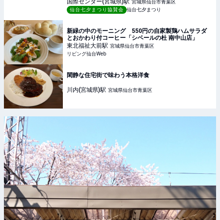
国際センター(宮城県)
駅
宮城県仙台市青葉区
仙台七夕まつり協賛会
仙台七夕まつり
新緑の中のモーニング 550円の自家製鶏ハムサラダ
とおかわり付コーヒー「シベールの杜 南中山店」
東北福祉大前
駅
宮城県仙台市青葉区
リビング仙台Web
閑静な住宅街で味わう本格洋食
川内(宮城県)
駅
宮城県仙台市青葉区