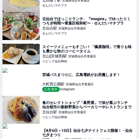
北四番丁
駅
宮城県仙台市青葉区
せんだいマチプラ
北仙台でほっこりランチ♩『imagine』でゆったりく
つろぎ時間〜青葉区昭和町〜 - せんだいマチプラ
北仙台
駅
宮城県仙台市青葉区
せんだいマチプラ
スイーツメニューもすごい！「楓屋珈琲」で香りも味
も豊かな秋のコーヒータイム
北山(宮城県)
駅
宮城県仙台市青葉区
リビング仙台Web
宮城バスまつりに、広島電鉄がお邪魔します！
大町西公園
駅
宮城県仙台市青葉区
広島電鉄
Instagram
食のセレクトショップ「眞野屋」で体が喜ぶランチ
仙台朝市の新鮮野菜からベーカリーやレストランまで
北仙台
駅
宮城県仙台市青葉区
リビング仙台Web
【8月6日～10日】仙台七夕ナイトフェス開催！ - 仙台
七夕まつり