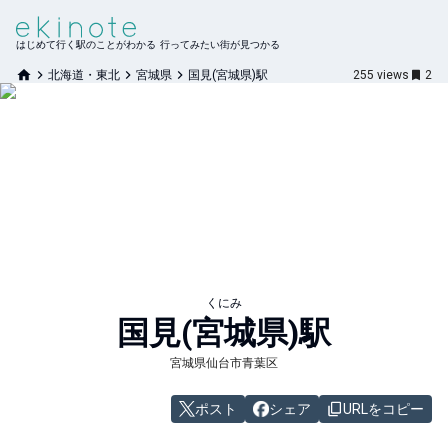
はじめて行く駅のことがわかる 行ってみたい街が見つかる
北海道・東北
宮城県
国見(宮城県)駅
255
views
2
くにみ
国見(宮城県)
駅
宮城県仙台市青葉区
ポスト
シェア
URLをコピー