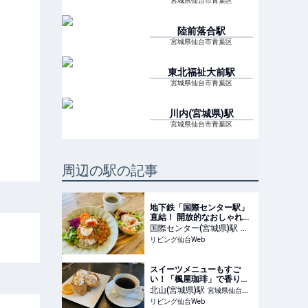
宮城県仙台市青葉区
陸前落合
駅
宮城県仙台市青葉区
東北福祉大前
駅
宮城県仙台市青葉区
川内(宮城県)
駅
宮城県仙台市青葉区
周辺の駅の記事
地下鉄「国際センター駅」
直結！ 開放的なおしゃれカ
フェで絶品キーマカレーラ
国際センター(宮城県)
駅
宮
ンチ「cafe mozart
リビング仙台Web
城県仙台市青葉区
Metro」（カフェモーツァ
ルト メトロ）
スイーツメニューもすご
い！「楓屋珈琲」で香りも
味も豊かな秋のコーヒータ
北山(宮城県)
駅
宮城県仙台市
イム
リビング仙台Web
青葉区