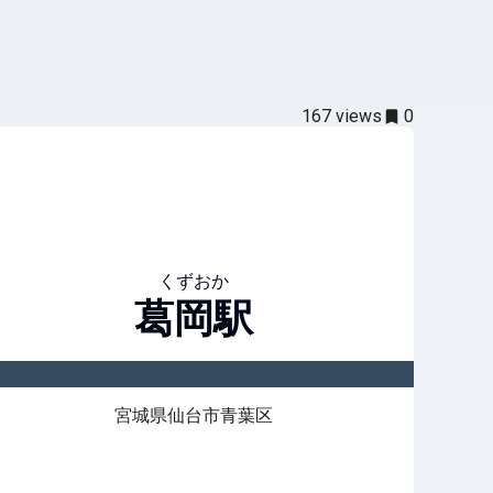
167
views
0
くずおか
葛岡
駅
宮城県仙台市青葉区