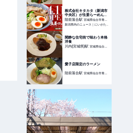
株式会社キタカタ（新潟市
中央区）が生姜らーめん専
門店「生姜ワンダー。」を
陸前落合
駅
宮城県仙台市青葉
仙台市に新装オープン - 新
新潟県内のニュース｜にいがた経済新聞 - 新潟県内のニュース情報をいち早くお届け。現役、OBの産業記者、経済誌ライターらが独自で取材した県内企業、新鮮な話題、地域情報を発信。新潟県内の経済ネタから新店
区
潟県内のニュース｜にいが
た経済新聞
閑静な住宅街で味わう本格
洋食
川内(宮城県)
駅
宮城県仙台市
青葉区
愛子店限定のラーメン
陸前落合
駅
宮城県仙台市青葉
区