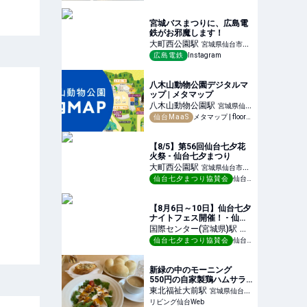
宮城バスまつりに、広島電
鉄がお邪魔します！
大町西公園
駅
宮城県仙台市青
広島電鉄
Instagram
葉区
八木山動物公園デジタルマ
ップ | メタマップ
八木山動物公園
駅
宮城県仙台
仙台MaaS
メタマップ | floormap.digital - Metamap
市太白区
【8/5】第56回仙台七夕花
火祭 - 仙台七夕まつり
大町西公園
駅
宮城県仙台市青
仙台七夕まつり協賛会
仙台七夕まつり
葉区
【8月6日～10日】仙台七夕
ナイトフェス開催！ - 仙台
七夕まつり
国際センター(宮城県)
駅
宮
仙台七夕まつり協賛会
仙台七夕まつり
城県仙台市青葉区
新緑の中のモーニング
550円の自家製鶏ハムサラ
ダとおかわり付コーヒー
東北福祉大前
駅
宮城県仙台市
「シベールの杜 南中山店」
リビング仙台Web
青葉区