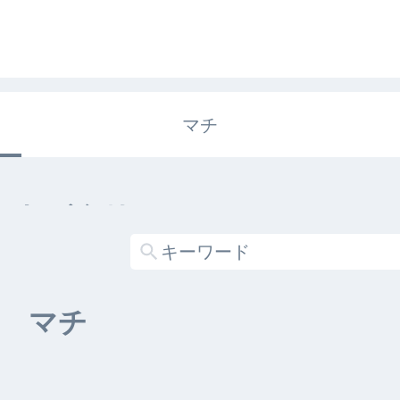
マチ
エキガタリ
する記事がありません
マチ