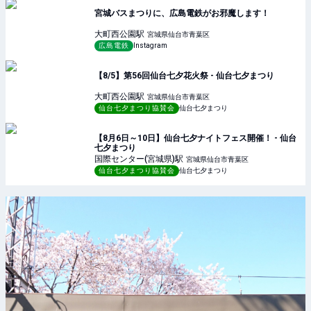
宮城バスまつりに、広島電鉄がお邪魔します！
大町西公園
駅
宮城県仙台市青葉区
広島電鉄
Instagram
【8/5】第56回仙台七夕花火祭 - 仙台七夕まつり
大町西公園
駅
宮城県仙台市青葉区
仙台七夕まつり協賛会
仙台七夕まつり
【8月6日～10日】仙台七夕ナイトフェス開催！ - 仙台
七夕まつり
国際センター(宮城県)
駅
宮城県仙台市青葉区
仙台七夕まつり協賛会
仙台七夕まつり