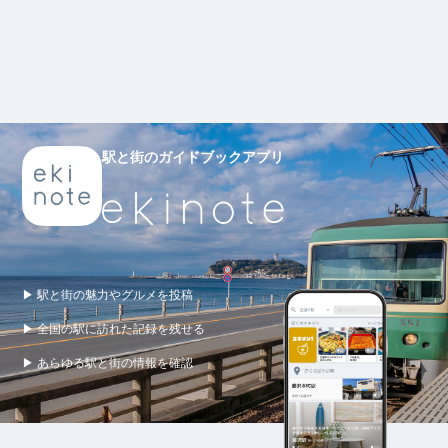
駅と街のガイドブックアプリ
▶ 駅と街の魅力やグルメを投稿
▶ 全国の駅に訪れた記録を残せる
▶ あらゆる駅と街の情報を確認