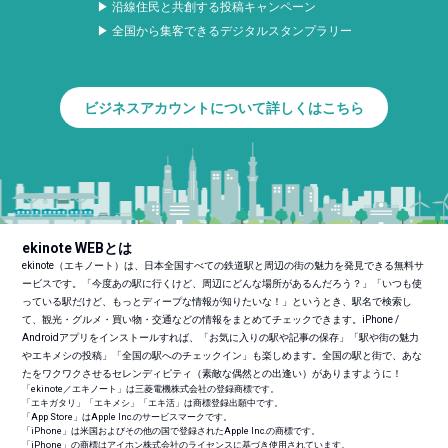
▶ 沿線住民と共創する投稿キャンペーン
▶ 全国から集客できるデジタルスタンプラリー
ビジネスアカウントについて詳しくはこちら
ekinote WEBとは
ekinote（エキノート）は、日本全国すべての鉄道駅と周辺の街の魅力を発見できる無料サ
ービスです。「今度あの駅に行くけど、周辺にどんな場所があるんだろう？」「いつも使
っている駅だけど、もっとディープな情報が知りたいな！」というとき、駅名で検索し
て、観光・グルメ・買い物・交通などの情報をまとめてチェックできます。iPhone /
Androidアプリをインストールすれば、「お気に入りの駅や記事の保存」「駅や街の魅力
やエキメシの投稿」「全国の駅へのチェックイン」も楽しめます。全国の駅と街で、あな
たをワクワクさせるセレンディピティ（素敵な偶然との出逢い）がありますように！
「ekinote／エキノート」は三菱電機株式会社の登録商標です。
「エキガタリ」「エキメシ」「エキ活」は商標登録出願中です。
「App Store」はApple Inc.のサービスマークです。
「iPhone」は米国およびその他の国で登録されたApple Inc.の商標です。
「iPhone」の商標はアイホン株式会社のライセンスに基づき使用されています。