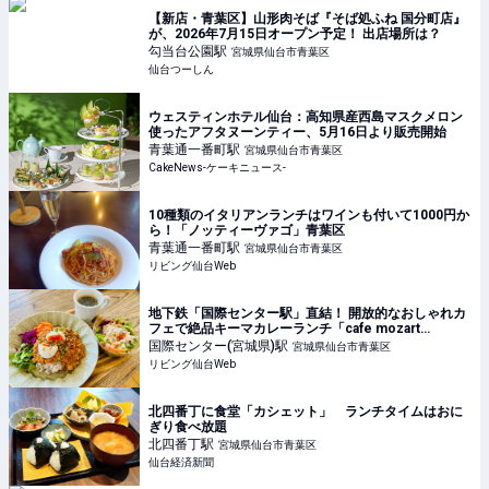
【新店・青葉区】山形肉そば『そば処ふね 国分町店』
が、2026年7月15日オープン予定！ 出店場所は？
勾当台公園
駅
宮城県仙台市青葉区
仙台つーしん
ウェスティンホテル仙台：高知県産西島マスクメロン
使ったアフタヌーンティー、5月16日より販売開始
青葉通一番町
駅
宮城県仙台市青葉区
CakeNews-ケーキニュース-
10種類のイタリアンランチはワインも付いて1000円か
ら！「ノッティーヴァゴ」青葉区
青葉通一番町
駅
宮城県仙台市青葉区
リビング仙台Web
地下鉄「国際センター駅」直結！ 開放的なおしゃれカ
フェで絶品キーマカレーランチ「cafe mozart
Metro」（カフェモーツァルト メトロ）
国際センター(宮城県)
駅
宮城県仙台市青葉区
リビング仙台Web
北四番丁に食堂「カシェット」 ランチタイムはおに
ぎり食べ放題
北四番丁
駅
宮城県仙台市青葉区
仙台経済新聞