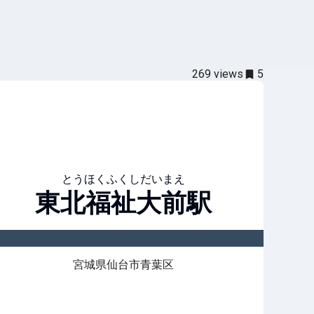
269
views
5
とうほくふくしだいまえ
東北福祉大前
駅
宮城県仙台市青葉区