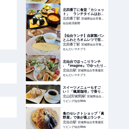
Metro」（カフェモーツァ
ルト メトロ）
北四番丁に食堂「カシェッ
ト」 ランチタイムはおに
ぎり食べ放題
北四番丁
駅
宮城県仙台市青葉
仙台経済新聞
区
【仙台ランチ】自家製パン
とふわとろオムレツで至福
のランチタイム『cafe de
北四番丁
駅
宮城県仙台市青葉
MOU』〜青葉区支倉町〜 -
せんだいマチプラ
区
せんだいマチプラ
北仙台でほっこりランチ
♩『imagine』でゆったり
くつろぎ時間〜青葉区昭和
北仙台
駅
宮城県仙台市青葉区
町〜 - せんだいマチプラ
せんだいマチプラ
スイーツメニューもすご
い！「楓屋珈琲」で香りも
味も豊かな秋のコーヒータ
北山(宮城県)
駅
宮城県仙台市
イム
リビング仙台Web
青葉区
食のセレクトショップ「眞
野屋」で体が喜ぶランチ
仙台朝市の新鮮野菜からベ
北仙台
駅
宮城県仙台市青葉区
ーカリーやレストランまで
リビング仙台Web