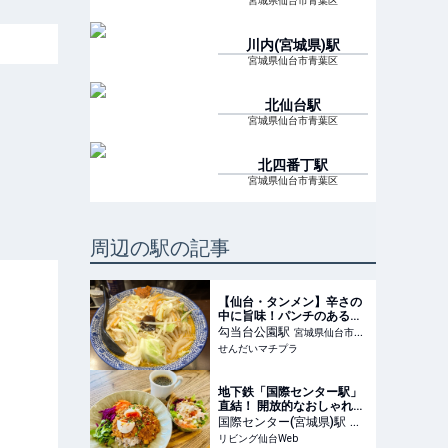
宮城県仙台市青葉区
川内(宮城県)
駅
宮城県仙台市青葉区
北仙台
駅
宮城県仙台市青葉区
北四番丁
駅
宮城県仙台市青葉区
周辺の駅の記事
【仙台・タンメン】辛さの
中に旨味！パンチのある辛
味噌タンメン ～カラ助～
勾当台公園
駅
宮城県仙台市青
- せんだいマチプラ
せんだいマチプラ
葉区
地下鉄「国際センター駅」
直結！ 開放的なおしゃれカ
フェで絶品キーマカレーラ
国際センター(宮城県)
駅
宮
ンチ「cafe mozart
リビング仙台Web
城県仙台市青葉区