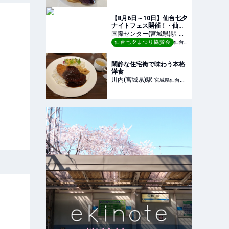
【8月6日～10日】仙台七夕
ナイトフェス開催！ - 仙台
七夕まつり
国際センター(宮城県)
駅
宮
仙台七夕まつり協賛会
仙台七夕まつり
城県仙台市青葉区
閑静な住宅街で味わう本格
洋食
川内(宮城県)
駅
宮城県仙台市
青葉区