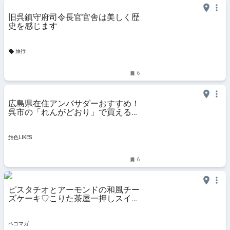
旧呉鎮守府司令長官官舎は美しく歴
史を感じます
旅行
6
広島県在住アンバサダーおすすめ！
呉市の「れんがどおり」で買えるス
イーツ3選｜旅色LIKES
旅色LIKES
6
ピスタチオとアーモンドの和風チー
ズケーキ♡こりた茶屋一押しスイー
ツを食べてきたよ
ペコマガ