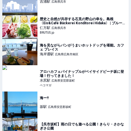
吉浦
駅
広島県呉市
歴史と自然が共存する石見の野山の幸を。島根
〈Eis&Café Bäckerei Konditorei Hidaka〉 | ブルータ
ス| BRUTUS.jp
仁方
駅
広島県呉市
BRUTUS.jp
海を見ながらパンがうまいホットドッグを堪能。カフ
ェ プレイス
海岸通
駅
広島県広島市南区
アロハカフェパイナップルがベイサイドビーチ坂に登
場！行ってきました！
水尻
駅
広島県安芸郡坂町
ペコマガ
海ー‼️
坂
駅
広島県安芸郡坂町
【呉市坂町】雨の日でも遊べる公園！きらり・さかな
ぎさ公園