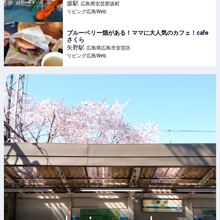
坂
駅
広島県安芸郡坂町
リビング広島Web
ブルーベリー畑がある！ママに大人気のカフェ！cafe
さくら
矢野
駅
広島県広島市安芸区
リビング広島Web