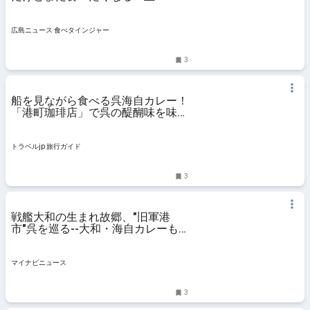
広島ニュース 食べタインジャー
3
船を見ながら食べる呉海自カレー！
「港町珈琲店」で呉の醍醐味を味わ
おう | 広島県 | トラベルjp 旅行ガイ
ド
トラベルjp 旅行ガイド
3
戦艦大和の生まれ故郷、"旧軍港
市"呉を巡る--大和・海自カレーも
忠実再現
マイナビニュース
3