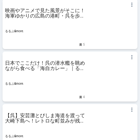
映画やアニメで見た風景がそこに！
海軍ゆかりの広島の港町・呉を歩い
てみよう｜るるぶ&more.
るるぶ&more.
5
日本でここだけ！呉の潜水艦を眺め
ながら食べる「海自カレー」｜るる
ぶ&more.
るるぶ&more.
4
【呉】安芸灘とびしま海道を渡って
大崎下島へ！レトロな町並みが残る
御手洗地区で感じたい、瀬戸内のん
びり島時間｜るるぶ&more.
るるぶ&more.