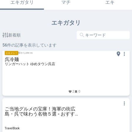
エキガタリ
マチ
エキ
エキガタリ
新着順
56
件の記事を表示しています
駅から256 m
エキメシ！
呉冷麺
リンガーハット ゆめタウン呉店
2
0
ご当地グルメの宝庫！海軍の街広
島・呉で味わう名物５選 - おすすめ
旅行を探すならトラベルブック
(TravelBook)
TravelBook