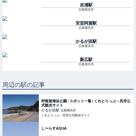
吉浦
駅
広島県呉市
安芸阿賀
駅
広島県呉市
かるが浜
駅
広島県呉市
新広
駅
広島県呉市
周辺の駅の記事
狩留賀海浜公園 | スポット一覧 | くれとりっぷ－呉市公
式観光サイト
かるが浜
駅
広島県呉市
くれとりっぷ－呉市公式観光サイト
し〜らすAQUA