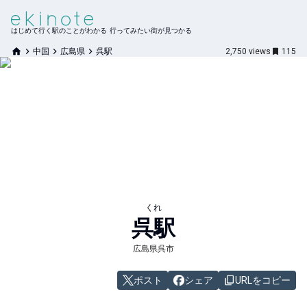
はじめて行く駅のことがわかる 行ってみたい街が見つかる
中国
広島県
呉駅
2,750
views
115
くれ
呉
駅
広島県呉市
ポスト
シェア
URLをコピー