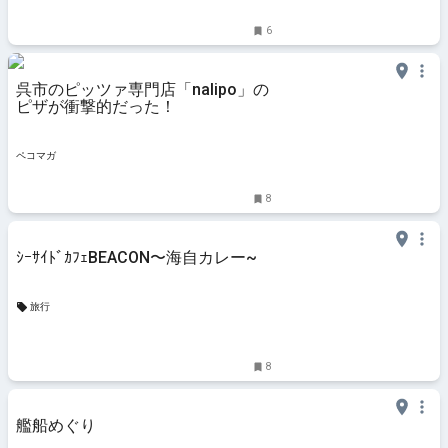
6
呉市のピッツァ専門店「nalipo」の
ピザが衝撃的だった！
ペコマガ
8
ｼｰｻｲﾄﾞｶﾌｪBEACON〜海自カレー~
旅行
8
艦船めぐり