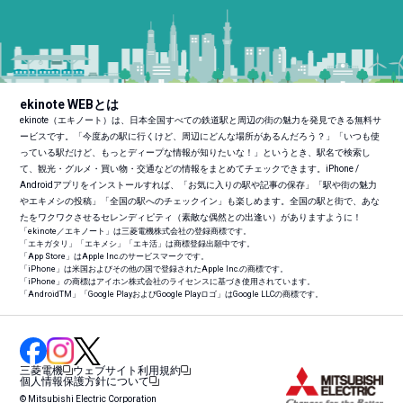
ekinote WEBとは
ekinote（エキノート）は、日本全国すべての鉄道駅と周辺の街の魅力を発見できる無料サ
ービスです。「今度あの駅に行くけど、周辺にどんな場所があるんだろう？」「いつも使
っている駅だけど、もっとディープな情報が知りたいな！」というとき、駅名で検索し
て、観光・グルメ・買い物・交通などの情報をまとめてチェックできます。iPhone /
Androidアプリをインストールすれば、「お気に入りの駅や記事の保存」「駅や街の魅力
やエキメシの投稿」「全国の駅へのチェックイン」も楽しめます。全国の駅と街で、あな
たをワクワクさせるセレンディピティ（素敵な偶然との出逢い）がありますように！
「ekinote／エキノート」は三菱電機株式会社の登録商標です。
「エキガタリ」「エキメシ」「エキ活」は商標登録出願中です。
「App Store」はApple Inc.のサービスマークです。
「iPhone」は米国およびその他の国で登録されたApple Inc.の商標です。
「iPhone」の商標はアイホン株式会社のライセンスに基づき使用されています。
「Android
TM
」「Google PlayおよびGoogle Playロゴ」はGoogle LLCの商標です。
三菱電機
ウェブサイト利用規約
個人情報保護方針について
© Mitsubishi Electric Corporation