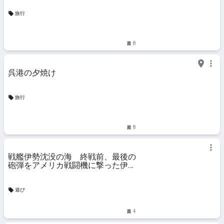
旅行
8
呉港の夕焼け
旅行
8
戦艦伊勢沈没の海 終戦前、最後の
砲弾をアメリカ戦闘機に撃った伊勢
の最後の地
遊び
4