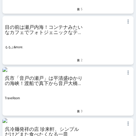
5
目の前は瀬戸内海！コンテナみたい
なカフェでフォトジェニックなティ
ータイム｜るるぶ&more.
るるぶ&more.
2
呉市「音戸の瀬戸」は平清盛ゆかり
の海峡！渡船で真下から音戸大橋を
観光！ | 旅行・お出かけの情報メデ
ィア
TraveRoom
3
呉冷麺発祥の店 珍来軒、シンプル
だけどまた食べたくなる一皿