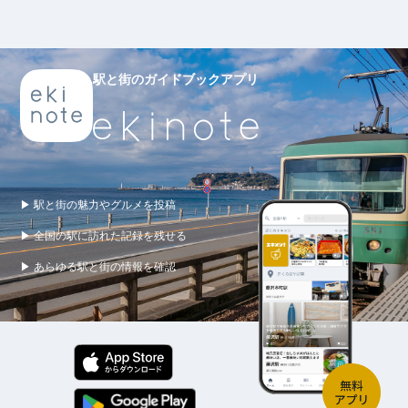
駅と街のガイドブックアプリ
▶ 駅と街の魅力やグルメを投稿
▶ 全国の駅に訪れた記録を残せる
▶ あらゆる駅と街の情報を確認