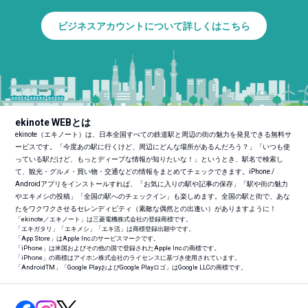
ビジネスアカウントについて詳しくはこちら
ekinote WEBとは
ekinote（エキノート）は、日本全国すべての鉄道駅と周辺の街の魅力を発見できる無料サ
ービスです。「今度あの駅に行くけど、周辺にどんな場所があるんだろう？」「いつも使
っている駅だけど、もっとディープな情報が知りたいな！」というとき、駅名で検索し
て、観光・グルメ・買い物・交通などの情報をまとめてチェックできます。iPhone /
Androidアプリをインストールすれば、「お気に入りの駅や記事の保存」「駅や街の魅力
やエキメシの投稿」「全国の駅へのチェックイン」も楽しめます。全国の駅と街で、あな
たをワクワクさせるセレンディピティ（素敵な偶然との出逢い）がありますように！
「ekinote／エキノート」は三菱電機株式会社の登録商標です。
「エキガタリ」「エキメシ」「エキ活」は商標登録出願中です。
「App Store」はApple Inc.のサービスマークです。
「iPhone」は米国およびその他の国で登録されたApple Inc.の商標です。
「iPhone」の商標はアイホン株式会社のライセンスに基づき使用されています。
「Android
TM
」「Google PlayおよびGoogle Playロゴ」はGoogle LLCの商標です。