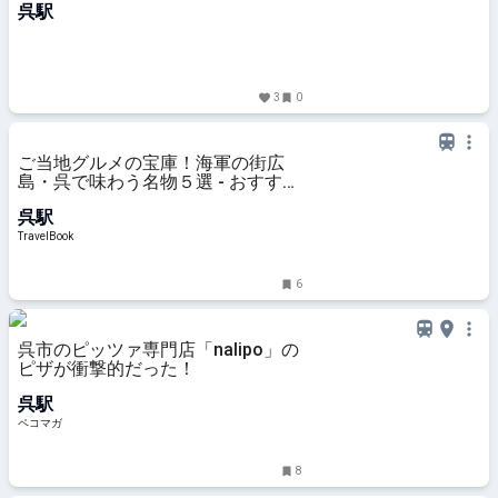
呉駅
3
0
ご当地グルメの宝庫！海軍の街広
島・呉で味わう名物５選 - おすすめ
旅行を探すならトラベルブック
呉駅
(TravelBook)
TravelBook
6
呉市のピッツァ専門店「nalipo」の
ピザが衝撃的だった！
呉駅
ペコマガ
8