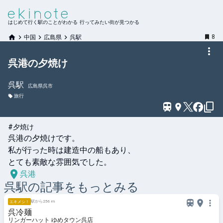
はじめて行く駅のことがわかる 行ってみたい街が見つかる
8
中国
広島県
呉駅
呉港の夕焼け
呉
駅
広島県呉市
旅行
#夕焼け
呉港の夕焼けです。

私が行った時は建造中の船もあり、

とても素敵な雰囲気でした。
呉港
呉
駅の記事をもっとみる
駅から256 m
エキメシ！
呉冷麺
リンガーハット ゆめタウン呉店