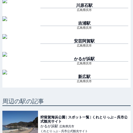
川原石
駅
広島県呉市
吉浦
駅
広島県呉市
安芸阿賀
駅
広島県呉市
かるが浜
駅
広島県呉市
新広
駅
広島県呉市
周辺の駅の記事
狩留賀海浜公園 | スポット一覧 | くれとりっぷ－呉市公
式観光サイト
かるが浜
駅
広島県呉市
くれとりっぷ－呉市公式観光サイト