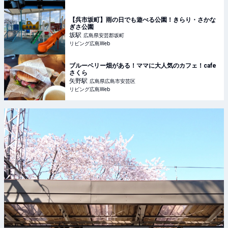
【呉市坂町】雨の日でも遊べる公園！きらり・さかな
ぎさ公園
坂
駅
広島県安芸郡坂町
リビング広島Web
ブルーベリー畑がある！ママに大人気のカフェ！cafe
さくら
矢野
駅
広島県広島市安芸区
リビング広島Web