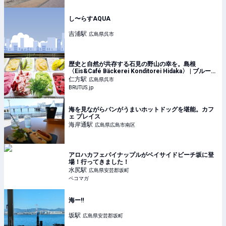
し〜らすAQUA
吉浦
駅
広島県呉市
歴史と自然が共存する石見の野山の幸を。島根
〈Eis&Café Bäckerei Konditorei Hidaka〉 | ブルータ
ス| BRUTUS.jp
仁方
駅
広島県呉市
BRUTUS.jp
海を見ながらパンがうまいホットドッグを堪能。カフ
ェ プレイス
海岸通
駅
広島県広島市南区
アロハカフェパイナップルがベイサイドビーチ坂に登
場！行ってきました！
水尻
駅
広島県安芸郡坂町
ペコマガ
海ー‼️
坂
駅
広島県安芸郡坂町