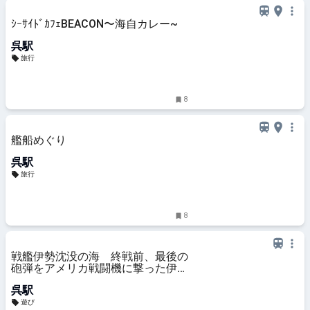
ｼｰｻｲﾄﾞｶﾌｪBEACON〜海自カレー~
呉駅
旅行
8
艦船めぐり
呉駅
旅行
8
戦艦伊勢沈没の海 終戦前、最後の
砲弾をアメリカ戦闘機に撃った伊勢
の最後の地
呉駅
遊び