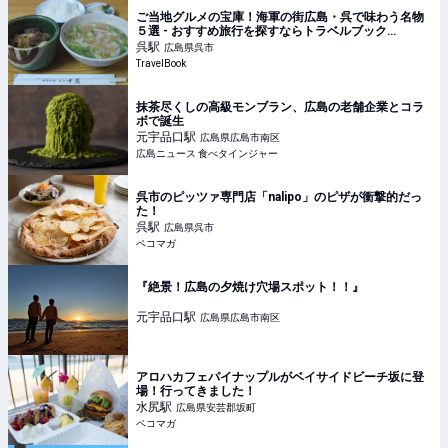
ご当地グルメの宝庫！海軍の街広島・呉で味わう名物
５選 - おすすめ旅行を探すならトラベルブック
(TravelBook)
呉
駅
広島県呉市
TravelBook
抹茶尽くしの高級モンブラン、広島の老舗企業とコラ
ボで誕生
元宇品口
駅
広島県広島市南区
広島ニュース 食べタインジャー
呉市のピッツァ専門店「nalipo」のピザが衝撃的だっ
た！
呉
駅
広島県呉市
ペコマガ
『絶景！広島の夕焼け穴場スポット！！』
元宇品口
駅
広島県広島市南区
アロハカフェパイナップルがベイサイドビーチ坂に登
場！行ってきました！
水尻
駅
広島県安芸郡坂町
ペコマガ