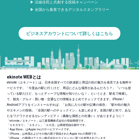
▶ 沿線住民と共創する投稿キャンペーン
▶ 全国から集客できるデジタルスタンプラリー
ビジネスアカウントについて詳しくはこちら
ekinote WEBとは
ekinote（エキノート）は、日本全国すべての鉄道駅と周辺の街の魅力を発見できる無料サ
ービスです。「今度あの駅に行くけど、周辺にどんな場所があるんだろう？」「いつも使
っている駅だけど、もっとディープな情報が知りたいな！」というとき、駅名で検索し
て、観光・グルメ・買い物・交通などの情報をまとめてチェックできます。iPhone /
Androidアプリをインストールすれば、「お気に入りの駅や記事の保存」「駅や街の魅力
やエキメシの投稿」「全国の駅へのチェックイン」も楽しめます。全国の駅と街で、あな
たをワクワクさせるセレンディピティ（素敵な偶然との出逢い）がありますように！
「ekinote／エキノート」は三菱電機株式会社の登録商標です。
「エキガタリ」「エキメシ」「エキ活」は商標登録出願中です。
「App Store」はApple Inc.のサービスマークです。
「iPhone」は米国およびその他の国で登録されたApple Inc.の商標です。
「iPhone」の商標はアイホン株式会社のライセンスに基づき使用されています。