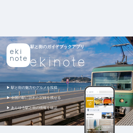
駅と街のガイドブックアプリ
▶ 駅と街の魅力やグルメを投稿
▶ 全国の駅に訪れた記録を残せる
▶ あらゆる駅と街の情報を確認