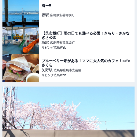
海ー‼️
坂
駅
広島県安芸郡坂町
【呉市坂町】雨の日でも遊べる公園！きらり・さかな
ぎさ公園
坂
駅
広島県安芸郡坂町
リビング広島Web
ブルーベリー畑がある！ママに大人気のカフェ！cafe
さくら
矢野
駅
広島県広島市安芸区
リビング広島Web