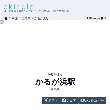
はじめて行く駅のことがわかる 行ってみたい街が見つかる
中国
広島県
かるが浜駅
128
views
0
かるがはま
かるが浜
駅
広島県呉市
ポスト
シェア
URLをコピー