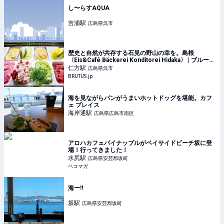
し〜らすAQUA
吉浦
駅
広島県呉市
歴史と自然が共存する石見の野山の幸を。島根
〈Eis&Café Bäckerei Konditorei Hidaka〉 | ブルータ
ス| BRUTUS.jp
仁方
駅
広島県呉市
BRUTUS.jp
海を見ながらパンがうまいホットドッグを堪能。カフ
ェ プレイス
海岸通
駅
広島県広島市南区
アロハカフェパイナップルがベイサイドビーチ坂に登
場！行ってきました！
水尻
駅
広島県安芸郡坂町
ペコマガ
海ー‼️
坂
駅
広島県安芸郡坂町