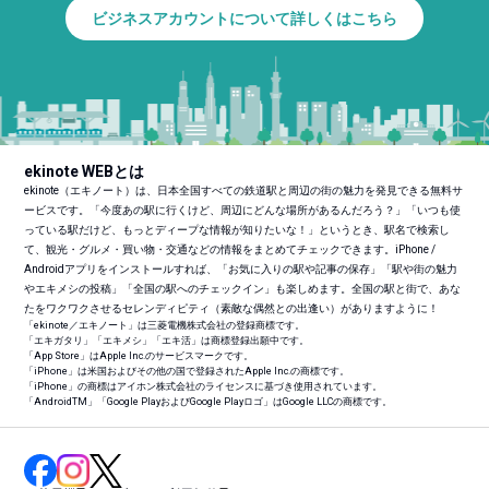
ビジネスアカウントについて詳しくはこちら
ekinote WEBとは
ekinote（エキノート）は、日本全国すべての鉄道駅と周辺の街の魅力を発見できる無料サ
ービスです。「今度あの駅に行くけど、周辺にどんな場所があるんだろう？」「いつも使
っている駅だけど、もっとディープな情報が知りたいな！」というとき、駅名で検索し
て、観光・グルメ・買い物・交通などの情報をまとめてチェックできます。iPhone /
Androidアプリをインストールすれば、「お気に入りの駅や記事の保存」「駅や街の魅力
やエキメシの投稿」「全国の駅へのチェックイン」も楽しめます。全国の駅と街で、あな
たをワクワクさせるセレンディピティ（素敵な偶然との出逢い）がありますように！
「ekinote／エキノート」は三菱電機株式会社の登録商標です。
「エキガタリ」「エキメシ」「エキ活」は商標登録出願中です。
「App Store」はApple Inc.のサービスマークです。
「iPhone」は米国およびその他の国で登録されたApple Inc.の商標です。
「iPhone」の商標はアイホン株式会社のライセンスに基づき使用されています。
「Android
TM
」「Google PlayおよびGoogle Playロゴ」はGoogle LLCの商標です。