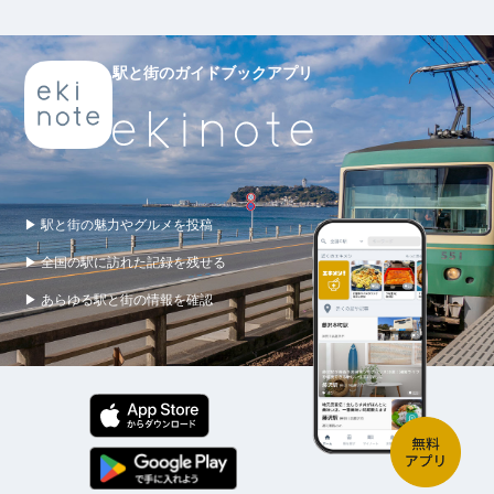
駅と街のガイドブックアプリ
▶ 駅と街の魅力やグルメを投稿
▶ 全国の駅に訪れた記録を残せる
▶ あらゆる駅と街の情報を確認