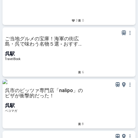
3
0
ご当地グルメの宝庫！海軍の街広
島・呉で味わう名物５選 - おすすめ
旅行を探すならトラベルブック
呉駅
(TravelBook)
TravelBook
6
呉市のピッツァ専門店「nalipo」の
ピザが衝撃的だった！
呉駅
ペコマガ
8