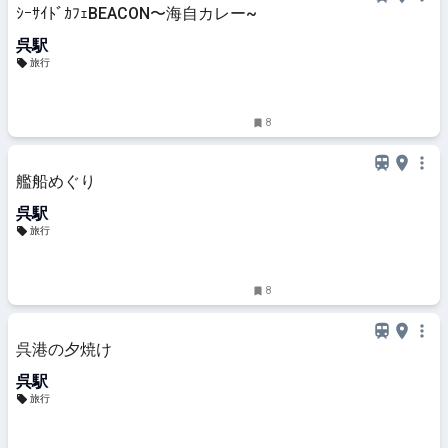
ｼｰｻｲﾄﾞｶﾌｪBEACON〜海自カレー~
呉駅
旅行
8
艦船めぐり
呉駅
旅行
8
呉港の夕焼け
呉駅
旅行