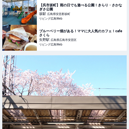
【呉市坂町】雨の日でも遊べる公園！きらり・さかな
ぎさ公園
坂
駅
広島県安芸郡坂町
リビング広島Web
ブルーベリー畑がある！ママに大人気のカフェ！cafe
さくら
矢野
駅
広島県広島市安芸区
リビング広島Web