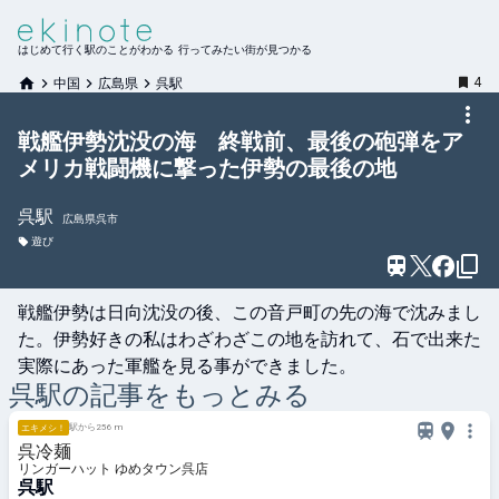
はじめて行く駅のことがわかる 行ってみたい街が見つかる
4
中国
広島県
呉駅
戦艦伊勢沈没の海 終戦前、最後の砲弾をア
メリカ戦闘機に撃った伊勢の最後の地
呉
駅
広島県呉市
遊び
戦艦伊勢は日向沈没の後、この音戸町の先の海で沈みまし
た。伊勢好きの私はわざわざこの地を訪れて、石で出来た
実際にあった軍艦を見る事ができました。
呉
駅の記事をもっとみる
駅から256 m
エキメシ！
呉冷麺
リンガーハット ゆめタウン呉店
呉駅