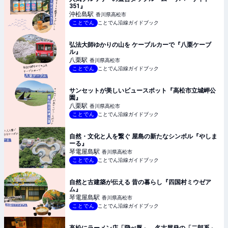
351』
沖松島
駅
香川県高松市
ことでん
ことでん沿線ガイドブック
弘法大師ゆかりの山を ケーブルカーで『八栗ケーブ
ル』
八栗
駅
香川県高松市
ことでん
ことでん沿線ガイドブック
サンセットが美しいビュースポット『高松市立城岬公
園』
八栗
駅
香川県高松市
ことでん
ことでん沿線ガイドブック
自然・文化と人を繋ぐ 屋島の新たなシンボル『やしま
ーる』
琴電屋島
駅
香川県高松市
ことでん
ことでん沿線ガイドブック
自然と古建築が伝える 昔の暮らし『四国村ミウゼア
ム』
琴電屋島
駅
香川県高松市
ことでん
ことでん沿線ガイドブック