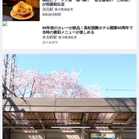
高松にラーメン店「飛べ豚」 名古屋発の「二郎系」
が四国初出店
潟元
駅
香川県高松市
高松経済新聞
60年前のカレーが絶品！高松国際ホテル開業60周年で
当時の復刻メニューが楽しめる
木太町
駅
香川県高松市
ガーカガワ