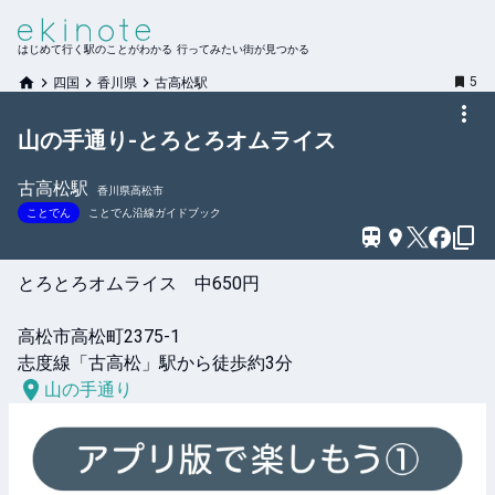
はじめて行く駅のことがわかる 行ってみたい街が見つかる
5
四国
香川県
古高松駅
山の手通り-とろとろオムライス
古高松
駅
香川県高松市
ことでん
ことでん沿線ガイドブック
とろとろオムライス　中650円

高松市高松町2375-1

志度線「古高松」駅から徒歩約3分
山の手通り