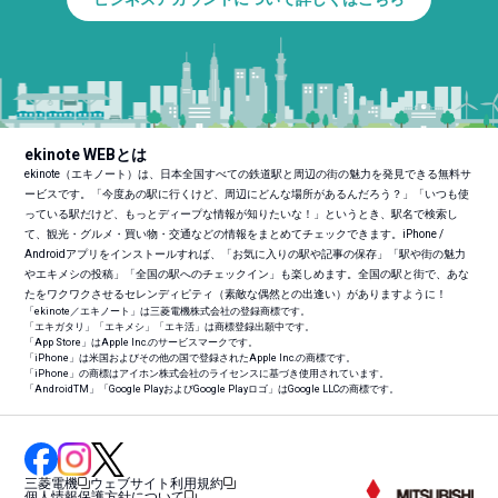
ekinote WEBとは
ekinote（エキノート）は、日本全国すべての鉄道駅と周辺の街の魅力を発見できる無料サ
ービスです。「今度あの駅に行くけど、周辺にどんな場所があるんだろう？」「いつも使
っている駅だけど、もっとディープな情報が知りたいな！」というとき、駅名で検索し
て、観光・グルメ・買い物・交通などの情報をまとめてチェックできます。iPhone /
Androidアプリをインストールすれば、「お気に入りの駅や記事の保存」「駅や街の魅力
やエキメシの投稿」「全国の駅へのチェックイン」も楽しめます。全国の駅と街で、あな
たをワクワクさせるセレンディピティ（素敵な偶然との出逢い）がありますように！
「ekinote／エキノート」は三菱電機株式会社の登録商標です。
「エキガタリ」「エキメシ」「エキ活」は商標登録出願中です。
「App Store」はApple Inc.のサービスマークです。
「iPhone」は米国およびその他の国で登録されたApple Inc.の商標です。
「iPhone」の商標はアイホン株式会社のライセンスに基づき使用されています。
「Android
TM
」「Google PlayおよびGoogle Playロゴ」はGoogle LLCの商標です。
三菱電機
ウェブサイト利用規約
個人情報保護方針について