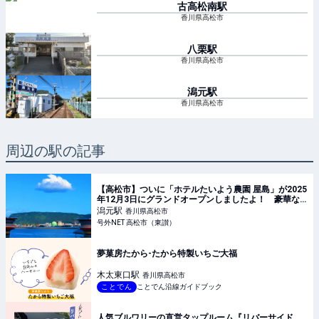
古高松南
駅
香川県高松市
八栗
駅
香川県高松市
潟元
駅
香川県高松市
周辺の駅の記事
【高松市】ついに「ホテルたいよう農園 屋島」が2025
年12月3日にグランドオープンしましたよ！ 豪華な
朝ご飯が魅力的♪
潟元
駅
香川県高松市
号外NET 高松市（東讃）
夢菓房たから-たから特製いちご大福
木太東口
駅
香川県高松市
ことでん
ことでん沿線ガイドブック
人気ブルワリーの直営タップルーム『リバーサイド