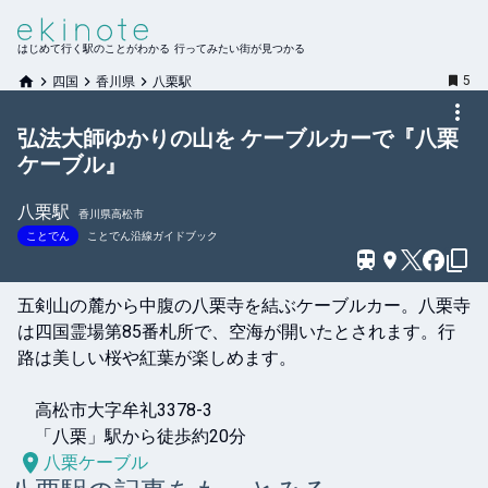
はじめて行く駅のことがわかる 行ってみたい街が見つかる
5
四国
香川県
八栗駅
弘法大師ゆかりの山を ケーブルカーで『八栗
ケーブル』
八栗
駅
香川県高松市
ことでん
ことでん沿線ガイドブック
五剣山の麓から中腹の八栗寺を結ぶケーブルカー。八栗寺
は四国霊場第85番札所で、空海が開いたとされます。行
路は美しい桜や紅葉が楽しめます。

　高松市大字牟礼3378-3

　「八栗」駅から徒歩約20分
八栗ケーブル