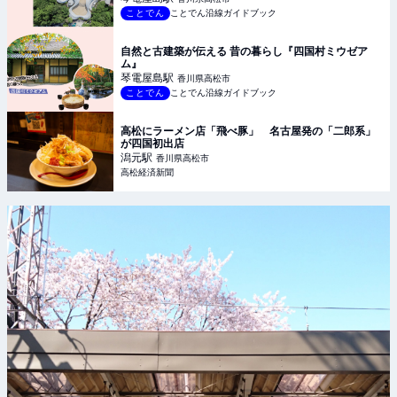
ことでん
ことでん沿線ガイドブック
自然と古建築が伝える 昔の暮らし『四国村ミウゼア
ム』
琴電屋島
駅
香川県高松市
ことでん
ことでん沿線ガイドブック
高松にラーメン店「飛べ豚」 名古屋発の「二郎系」
が四国初出店
潟元
駅
香川県高松市
高松経済新聞