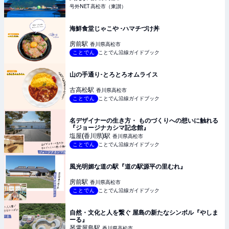
号外NET 高松市（東讃）
海鮮食堂じゃこや -ハマチづけ丼
房前
駅
香川県高松市
ことでん
ことでん沿線ガイドブック
山の手通り-とろとろオムライス
古高松
駅
香川県高松市
ことでん
ことでん沿線ガイドブック
名デザイナーの生き方・ ものづくりへの想いに触れる
『ジョージナカシマ記念館』
塩屋(香川県)
駅
香川県高松市
ことでん
ことでん沿線ガイドブック
風光明媚な道の駅『道の駅源平の里むれ』
房前
駅
香川県高松市
ことでん
ことでん沿線ガイドブック
自然・文化と人を繋ぐ 屋島の新たなシンボル『やしま
ーる』
琴電屋島
駅
香川県高松市