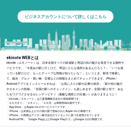
ビジネスアカウントについて詳しくはこちら
ekinote WEBとは
ekinote（エキノート）は、日本全国すべての鉄道駅と周辺の街の魅力を発見できる無料サ
ービスです。「今度あの駅に行くけど、周辺にどんな場所があるんだろう？」「いつも使
っている駅だけど、もっとディープな情報が知りたいな！」というとき、駅名で検索し
て、観光・グルメ・買い物・交通などの情報をまとめてチェックできます。iPhone /
Androidアプリをインストールすれば、「お気に入りの駅や記事の保存」「駅や街の魅力
やエキメシの投稿」「全国の駅へのチェックイン」も楽しめます。全国の駅と街で、あな
たをワクワクさせるセレンディピティ（素敵な偶然との出逢い）がありますように！
「ekinote／エキノート」は三菱電機株式会社の登録商標です。
「エキガタリ」「エキメシ」「エキ活」は商標登録出願中です。
「App Store」はApple Inc.のサービスマークです。
「iPhone」は米国およびその他の国で登録されたApple Inc.の商標です。
「iPhone」の商標はアイホン株式会社のライセンスに基づき使用されています。
「Android
TM
」「Google PlayおよびGoogle Playロゴ」はGoogle LLCの商標です。