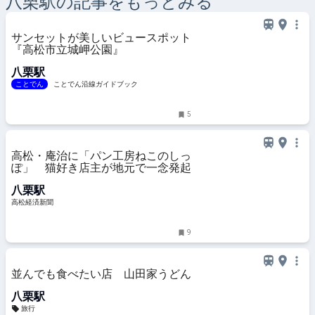
八栗
駅の記事をもっとみる
サンセットが美しいビュースポット
『高松市立城岬公園』
八栗駅
ことでん
ことでん沿線ガイドブック
5
高松・庵治に「パン工房ねこのしっ
ぽ」 猫好き店主が地元で一念発起
八栗駅
高松経済新聞
9
並んでも食べたい店 山田家うどん
八栗駅
旅行