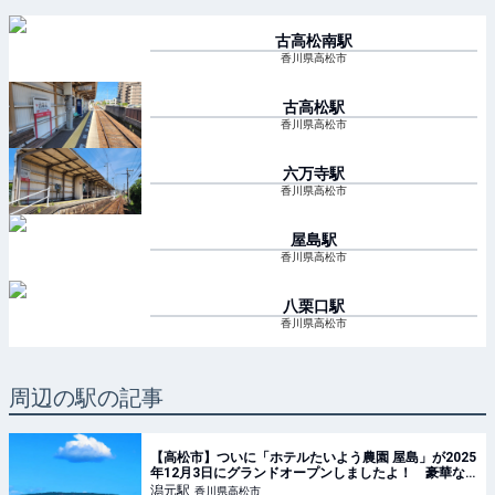
古高松南
駅
香川県高松市
古高松
駅
香川県高松市
六万寺
駅
香川県高松市
屋島
駅
香川県高松市
八栗口
駅
香川県高松市
周辺の駅の記事
【高松市】ついに「ホテルたいよう農園 屋島」が2025
年12月3日にグランドオープンしましたよ！ 豪華な
朝ご飯が魅力的♪
潟元
駅
香川県高松市