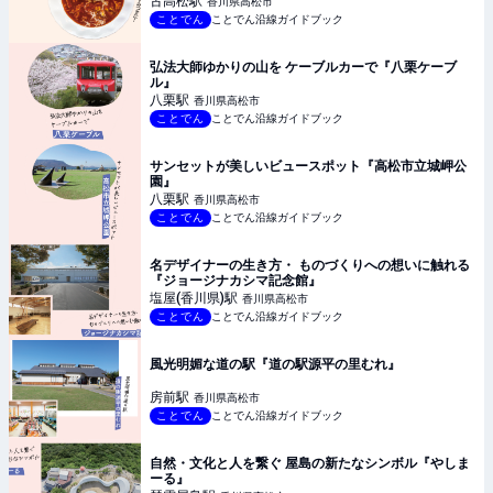
古高松
駅
香川県高松市
ことでん
ことでん沿線ガイドブック
弘法大師ゆかりの山を ケーブルカーで『八栗ケーブ
ル』
八栗
駅
香川県高松市
ことでん
ことでん沿線ガイドブック
サンセットが美しいビュースポット『高松市立城岬公
園』
八栗
駅
香川県高松市
ことでん
ことでん沿線ガイドブック
名デザイナーの生き方・ ものづくりへの想いに触れる
『ジョージナカシマ記念館』
塩屋(香川県)
駅
香川県高松市
ことでん
ことでん沿線ガイドブック
風光明媚な道の駅『道の駅源平の里むれ』
房前
駅
香川県高松市
ことでん
ことでん沿線ガイドブック
自然・文化と人を繋ぐ 屋島の新たなシンボル『やしま
ーる』