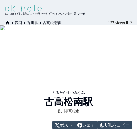
はじめて行く駅のことがわかる 行ってみたい街が見つかる
四国
香川県
古高松南駅
127
views
2
ふるたかまつみなみ
古高松南
駅
香川県高松市
ポスト
シェア
URLをコピー