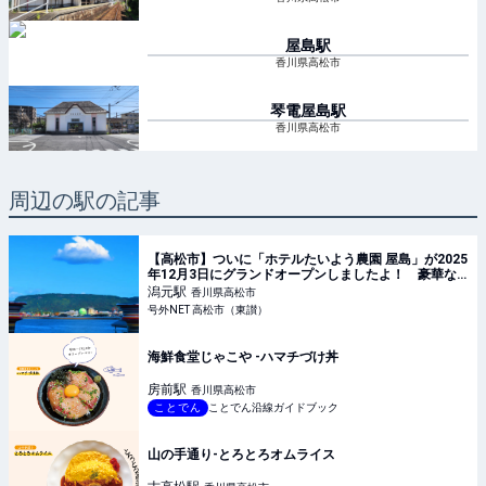
屋島
駅
香川県高松市
琴電屋島
駅
香川県高松市
周辺の駅の記事
【高松市】ついに「ホテルたいよう農園 屋島」が2025
年12月3日にグランドオープンしましたよ！ 豪華な
朝ご飯が魅力的♪
潟元
駅
香川県高松市
号外NET 高松市（東讃）
海鮮食堂じゃこや -ハマチづけ丼
房前
駅
香川県高松市
ことでん
ことでん沿線ガイドブック
山の手通り-とろとろオムライス