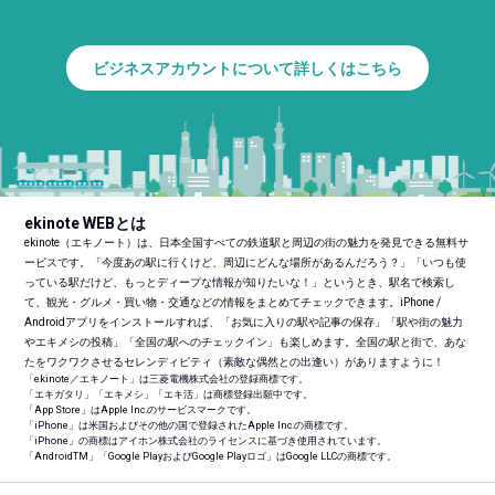
ビジネスアカウントについて詳しくはこちら
ekinote WEBとは
ekinote（エキノート）は、日本全国すべての鉄道駅と周辺の街の魅力を発見できる無料サ
ービスです。「今度あの駅に行くけど、周辺にどんな場所があるんだろう？」「いつも使
っている駅だけど、もっとディープな情報が知りたいな！」というとき、駅名で検索し
て、観光・グルメ・買い物・交通などの情報をまとめてチェックできます。iPhone /
Androidアプリをインストールすれば、「お気に入りの駅や記事の保存」「駅や街の魅力
やエキメシの投稿」「全国の駅へのチェックイン」も楽しめます。全国の駅と街で、あな
たをワクワクさせるセレンディピティ（素敵な偶然との出逢い）がありますように！
「ekinote／エキノート」は三菱電機株式会社の登録商標です。
「エキガタリ」「エキメシ」「エキ活」は商標登録出願中です。
「App Store」はApple Inc.のサービスマークです。
「iPhone」は米国およびその他の国で登録されたApple Inc.の商標です。
「iPhone」の商標はアイホン株式会社のライセンスに基づき使用されています。
「Android
TM
」「Google PlayおよびGoogle Playロゴ」はGoogle LLCの商標です。