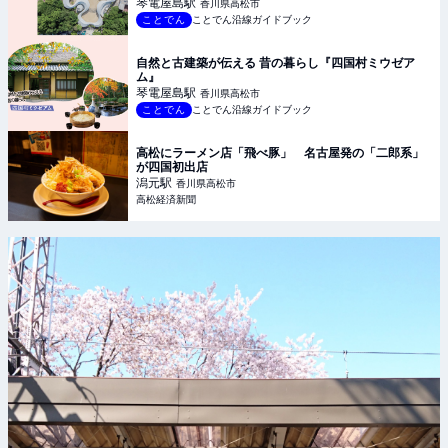
琴電屋島
駅
香川県高松市
ことでん
ことでん沿線ガイドブック
自然と古建築が伝える 昔の暮らし『四国村ミウゼア
ム』
琴電屋島
駅
香川県高松市
ことでん
ことでん沿線ガイドブック
高松にラーメン店「飛べ豚」 名古屋発の「二郎系」
が四国初出店
潟元
駅
香川県高松市
高松経済新聞