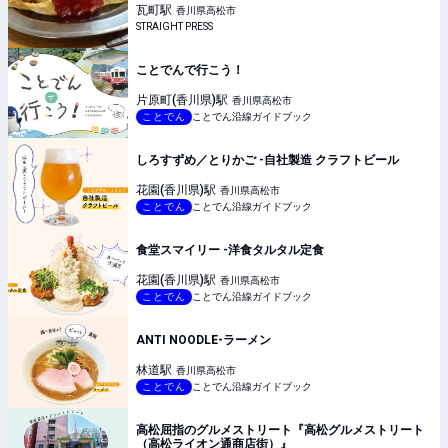
瓦町
駅
香川県高松市
STRAIGHT PRESS
ことでんで行こう！
片原町(香川県)
駅
香川県高松市
ことでん
ことでん沿線ガイドブック
しろすずめ／とりかご -自社製造 クラフトビール
花園(香川県)
駅
香川県高松市
ことでん
ことでん沿線ガイドブック
食堂スマイリー -洋食タルタル定食
花園(香川県)
駅
香川県高松市
ことでん
ことでん沿線ガイドブック
ANTI NOODLE-ラーメン
林道
駅
香川県高松市
ことでん
ことでん沿線ガイドブック
高松屈指のグルメストリート『高松グルメストリート
（高松ライオン通商店街）』