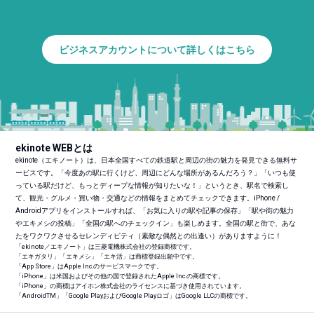
ビジネスアカウントについて詳しくはこちら
ekinote WEBとは
ekinote（エキノート）は、日本全国すべての鉄道駅と周辺の街の魅力を発見できる無料サ
ービスです。「今度あの駅に行くけど、周辺にどんな場所があるんだろう？」「いつも使
っている駅だけど、もっとディープな情報が知りたいな！」というとき、駅名で検索し
て、観光・グルメ・買い物・交通などの情報をまとめてチェックできます。iPhone /
Androidアプリをインストールすれば、「お気に入りの駅や記事の保存」「駅や街の魅力
やエキメシの投稿」「全国の駅へのチェックイン」も楽しめます。全国の駅と街で、あな
たをワクワクさせるセレンディピティ（素敵な偶然との出逢い）がありますように！
「ekinote／エキノート」は三菱電機株式会社の登録商標です。
「エキガタリ」「エキメシ」「エキ活」は商標登録出願中です。
「App Store」はApple Inc.のサービスマークです。
「iPhone」は米国およびその他の国で登録されたApple Inc.の商標です。
「iPhone」の商標はアイホン株式会社のライセンスに基づき使用されています。
「Android
TM
」「Google PlayおよびGoogle Playロゴ」はGoogle LLCの商標です。