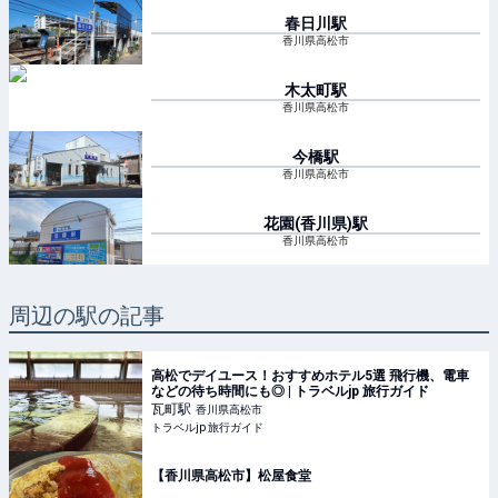
春日川
駅
香川県高松市
木太町
駅
香川県高松市
今橋
駅
香川県高松市
花園(香川県)
駅
香川県高松市
周辺の駅の記事
高松でデイユース！おすすめホテル5選 飛行機、電車
などの待ち時間にも◎ | トラベルjp 旅行ガイド
瓦町
駅
香川県高松市
トラベルjp 旅行ガイド
【香川県高松市】松屋食堂