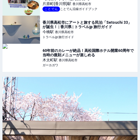
片原町(香川県)
駅
香川県高松市
ことでん
ことでん沿線ガイドブック
香川県高松市にアートと旅する民泊「Setouchi 33」
が誕生！ | 香川県 | トラベルjp 旅行ガイド
今橋
駅
香川県高松市
トラベルjp 旅行ガイド
60年前のカレーが絶品！高松国際ホテル開業60周年で
当時の復刻メニューが楽しめる
木太町
駅
香川県高松市
ガーカガワ