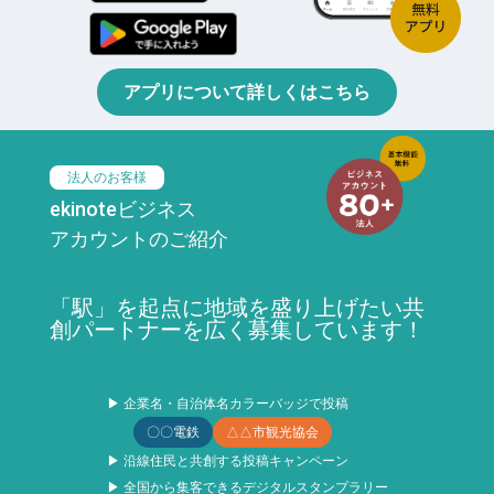
アプリについて詳しくはこちら
法人のお客様
ekinoteビジネス
アカウントのご紹介
「駅」を起点に地域を盛り上げたい共
創パートナーを広く募集しています！
▶ 企業名・自治体名カラーバッジで投稿
〇〇電鉄
△△市観光協会
▶ 沿線住民と共創する投稿キャンペーン
▶ 全国から集客できるデジタルスタンプラリー