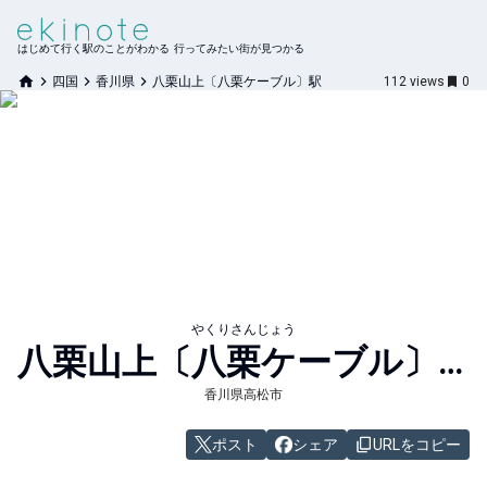
はじめて行く駅のことがわかる 行ってみたい街が見つかる
四国
香川県
八栗山上〔八栗ケーブル〕駅
112
views
0
やくりさんじょう
八栗山上〔八栗ケーブル〕
駅
香川県高松市
ポスト
シェア
URLをコピー