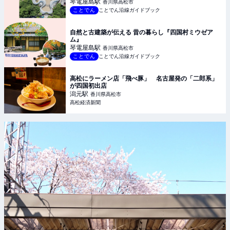
琴電屋島
駅
香川県高松市
ことでん
ことでん沿線ガイドブック
自然と古建築が伝える 昔の暮らし『四国村ミウゼア
ム』
琴電屋島
駅
香川県高松市
ことでん
ことでん沿線ガイドブック
高松にラーメン店「飛べ豚」 名古屋発の「二郎系」
が四国初出店
潟元
駅
香川県高松市
高松経済新聞