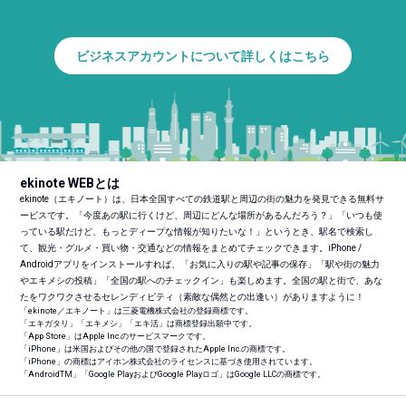
ビジネスアカウントについて詳しくはこちら
ekinote WEBとは
ekinote（エキノート）は、日本全国すべての鉄道駅と周辺の街の魅力を発見できる無料サ
ービスです。「今度あの駅に行くけど、周辺にどんな場所があるんだろう？」「いつも使
っている駅だけど、もっとディープな情報が知りたいな！」というとき、駅名で検索し
て、観光・グルメ・買い物・交通などの情報をまとめてチェックできます。iPhone /
Androidアプリをインストールすれば、「お気に入りの駅や記事の保存」「駅や街の魅力
やエキメシの投稿」「全国の駅へのチェックイン」も楽しめます。全国の駅と街で、あな
たをワクワクさせるセレンディピティ（素敵な偶然との出逢い）がありますように！
「ekinote／エキノート」は三菱電機株式会社の登録商標です。
「エキガタリ」「エキメシ」「エキ活」は商標登録出願中です。
「App Store」はApple Inc.のサービスマークです。
「iPhone」は米国およびその他の国で登録されたApple Inc.の商標です。
「iPhone」の商標はアイホン株式会社のライセンスに基づき使用されています。
「Android
TM
」「Google PlayおよびGoogle Playロゴ」はGoogle LLCの商標です。