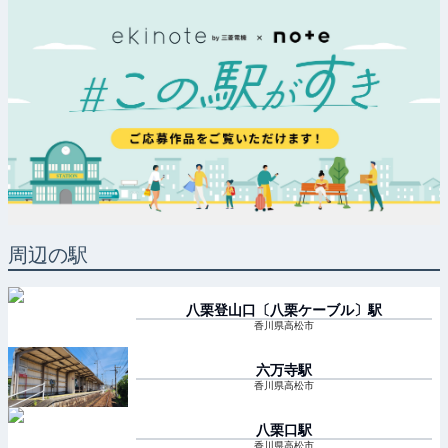
周辺の駅
八栗登山口〔八栗ケーブル〕
駅
香川県高松市
六万寺
駅
香川県高松市
八栗口
駅
香川県高松市