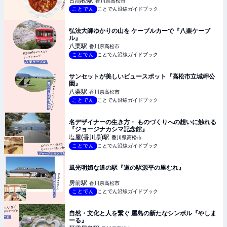
古高松
駅
香川県高松市
ことでん
ことでん沿線ガイドブック
弘法大師ゆかりの山を ケーブルカーで『八栗ケーブ
ル』
八栗
駅
香川県高松市
ことでん
ことでん沿線ガイドブック
サンセットが美しいビュースポット『高松市立城岬公
園』
八栗
駅
香川県高松市
ことでん
ことでん沿線ガイドブック
名デザイナーの生き方・ ものづくりへの想いに触れる
『ジョージナカシマ記念館』
塩屋(香川県)
駅
香川県高松市
ことでん
ことでん沿線ガイドブック
風光明媚な道の駅『道の駅源平の里むれ』
房前
駅
香川県高松市
ことでん
ことでん沿線ガイドブック
自然・文化と人を繋ぐ 屋島の新たなシンボル『やしま
ーる』