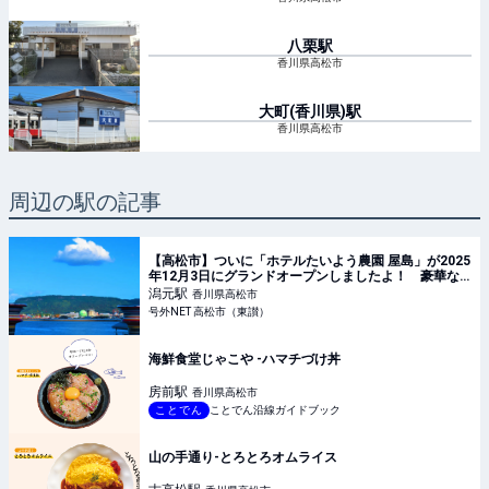
八栗
駅
香川県高松市
大町(香川県)
駅
香川県高松市
周辺の駅の記事
【高松市】ついに「ホテルたいよう農園 屋島」が2025
年12月3日にグランドオープンしましたよ！ 豪華な
朝ご飯が魅力的♪
潟元
駅
香川県高松市
号外NET 高松市（東讃）
海鮮食堂じゃこや -ハマチづけ丼
房前
駅
香川県高松市
ことでん
ことでん沿線ガイドブック
山の手通り-とろとろオムライス