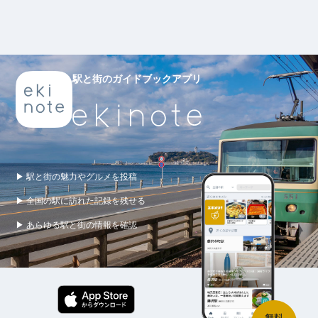
駅と街のガイドブックアプリ
▶ 駅と街の魅力やグルメを投稿
▶ 全国の駅に訪れた記録を残せる
▶ あらゆる駅と街の情報を確認