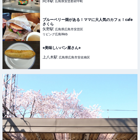
向洋
駅
広島県安芸郡府中町
ブルーベリー畑がある！ママに大人気のカフェ！cafe
さくら
矢野
駅
広島県広島市安芸区
リビング広島Web
⭐︎美味しいパン屋さん⭐︎
上八木
駅
広島県広島市安佐南区