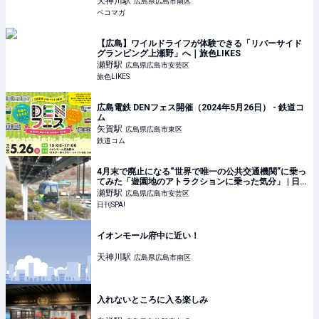
天神川
駅
広島県広島市南区
ペコマガ
【広島】ワイルドライフが体験できる「リバーサイド
グランピング上瀬野」へ｜旅色LIKES
瀬野
駅
広島県広島市安芸区
旅色LIKES
広島電鉄 DENフェス開催（2024年5月26日） - 鉄道コ
ム
矢賀
駅
広島県広島市東区
鉄道コム
4月末で廃止になる“世界で唯一の公共交通機関”に乗っ
てみた「遊園地のアトラクションに乗った気分」 | 日
刊SPA!
瀬野
駅
広島県広島市安芸区
日刊SPA!
イオンモール府中に近い！
天神川
駅
広島県広島市南区
入れないところに入る楽しみ