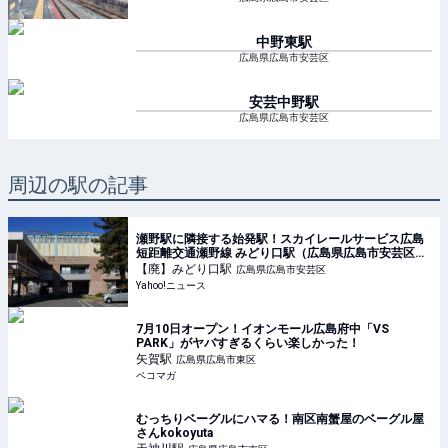
中野東
駅
広島県広島市安芸区
安芸中野
駅
広島県広島市安芸区
周辺の駅の記事
瀬野駅に隣接する始発駅！スカイレールサービス広島
短距離交通瀬野線 みどり口駅（広島県広島市安芸区）
（清水要） - エキスパート - Yahoo!ニュース
【廃】みどり口
駅
広島県広島市安芸区
Yahoo!ニュース
7月10日オープン！イオンモール広島府中「VS
PARK」がヤバすぎるくらい楽しかった！
矢賀
駅
広島県広島市東区
ペコマガ
むっちりベーグルにハマる！南区南蟹屋のベーグル屋
さんkokoyuta