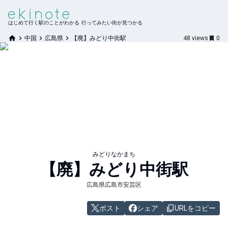
はじめて行く駅のことがわかる 行ってみたい街が見つかる
中国
広島県
【廃】みどり中街駅
48
views
0
みどりなかまち
【廃】みどり中街
駅
広島県広島市安芸区
ポスト
シェア
URLをコピー