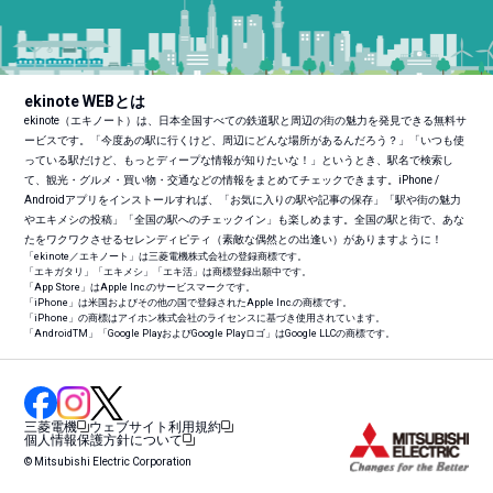
ekinote WEBとは
ekinote（エキノート）は、日本全国すべての鉄道駅と周辺の街の魅力を発見できる無料サ
ービスです。「今度あの駅に行くけど、周辺にどんな場所があるんだろう？」「いつも使
っている駅だけど、もっとディープな情報が知りたいな！」というとき、駅名で検索し
て、観光・グルメ・買い物・交通などの情報をまとめてチェックできます。iPhone /
Androidアプリをインストールすれば、「お気に入りの駅や記事の保存」「駅や街の魅力
やエキメシの投稿」「全国の駅へのチェックイン」も楽しめます。全国の駅と街で、あな
たをワクワクさせるセレンディピティ（素敵な偶然との出逢い）がありますように！
「ekinote／エキノート」は三菱電機株式会社の登録商標です。
「エキガタリ」「エキメシ」「エキ活」は商標登録出願中です。
「App Store」はApple Inc.のサービスマークです。
「iPhone」は米国およびその他の国で登録されたApple Inc.の商標です。
「iPhone」の商標はアイホン株式会社のライセンスに基づき使用されています。
「Android
TM
」「Google PlayおよびGoogle Playロゴ」はGoogle LLCの商標です。
三菱電機
ウェブサイト利用規約
個人情報保護方針について
© Mitsubishi Electric Corporation