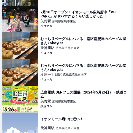
7月10日オープン！イオンモール広島府中「VS
PARK」がヤバすぎるくらい楽しかった！
矢賀
駅
広島県広島市東区
ペコマガ
むっちりベーグルにハマる！南区南蟹屋のベーグル屋
さんkokoyuta
天神川
駅
広島県広島市南区
ペコマガ
むっちりベーグルにハマる！南区南蟹屋のベーグル屋
さんkokoyuta
段原一丁目
駅
広島県広島市南区
ペコマガ
広島電鉄 DENフェス開催（2024年5月26日） - 鉄道コ
ム
矢賀
駅
広島県広島市東区
鉄道コム
イオンモール府中に近い！
天神川
駅
広島県広島市南区