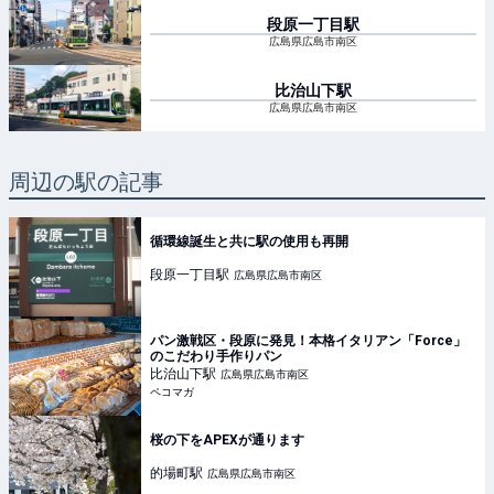
段原一丁目
駅
広島県広島市南区
比治山下
駅
広島県広島市南区
周辺の駅の記事
循環線誕生と共に駅の使用も再開
段原一丁目
駅
広島県広島市南区
パン激戦区・段原に発見！本格イタリアン「Force」
のこだわり手作りパン
比治山下
駅
広島県広島市南区
ペコマガ
桜の下をAPEXが通ります
的場町
駅
広島県広島市南区