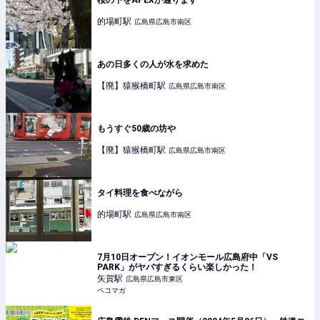
桜の下をAPEXが通ります
的場町
駅
広島県広島市南区
あの日多くの人が水を求めた
【廃】猿猴橋町
駅
広島県広島市南区
もうすぐ50歳の坊や
【廃】猿猴橋町
駅
広島県広島市南区
タイ料理を食べながら
的場町
駅
広島県広島市南区
7月10日オープン！イオンモール広島府中「VS
PARK」がヤバすぎるくらい楽しかった！
矢賀
駅
広島県広島市東区
ペコマガ