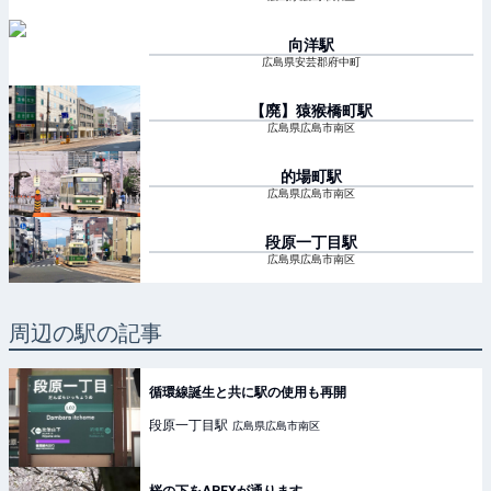
向洋
駅
広島県安芸郡府中町
【廃】猿猴橋町
駅
広島県広島市南区
的場町
駅
広島県広島市南区
段原一丁目
駅
広島県広島市南区
周辺の駅の記事
循環線誕生と共に駅の使用も再開
段原一丁目
駅
広島県広島市南区