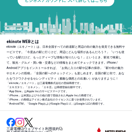
ビジネスアカウントについて詳しくはこちら
ekinote WEBとは
ekinote（エキノート）は、日本全国すべての鉄道駅と周辺の街の魅力を発見できる無料サ
ービスです。「今度あの駅に行くけど、周辺にどんな場所があるんだろう？」「いつも使
っている駅だけど、もっとディープな情報が知りたいな！」というとき、駅名で検索し
て、観光・グルメ・買い物・交通などの情報をまとめてチェックできます。iPhone /
Androidアプリをインストールすれば、「お気に入りの駅や記事の保存」「駅や街の魅力
やエキメシの投稿」「全国の駅へのチェックイン」も楽しめます。全国の駅と街で、あな
たをワクワクさせるセレンディピティ（素敵な偶然との出逢い）がありますように！
「ekinote／エキノート」は三菱電機株式会社の登録商標です。
「エキガタリ」「エキメシ」「エキ活」は商標登録出願中です。
「App Store」はApple Inc.のサービスマークです。
「iPhone」は米国およびその他の国で登録されたApple Inc.の商標です。
「iPhone」の商標はアイホン株式会社のライセンスに基づき使用されています。
「Android
TM
」「Google PlayおよびGoogle Playロゴ」はGoogle LLCの商標です。
三菱電機
ウェブサイト利用規約