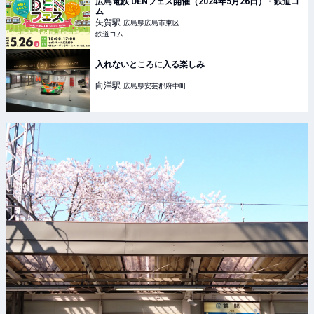
広島電鉄 DENフェス開催（2024年5月26日） - 鉄道コ
ム
矢賀
駅
広島県広島市東区
鉄道コム
入れないところに入る楽しみ
向洋
駅
広島県安芸郡府中町