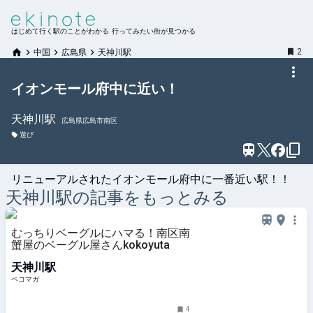
はじめて行く駅のことがわかる 行ってみたい街が見つかる
2
中国
広島県
天神川駅
イオンモール府中に近い！
天神川
駅
広島県広島市南区
遊び
リニューアルされたイオンモール府中に一番近い駅！！
天神川
駅の記事をもっとみる
むっちりベーグルにハマる！南区南
蟹屋のベーグル屋さんkokoyuta
天神川駅
ペコマガ
4