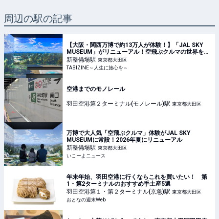
周辺の駅の記事
【大阪・関西万博で約13万人が体験！】「JAL SKY
MUSEUM」がリニューアル！空飛ぶクルマの世界を体
験できる「そらクルーズ」が新登場 | TABIZINE～人生
新整備場
駅
東京都大田区
に旅心を～
TABIZINE～人生に旅心を～
空港までのモノレール
羽田空港第２ターミナル(モノレール)
駅
東京都大田区
万博で大人気「空飛ぶクルマ」体験がJAL SKY
MUSEUMに常設！2026年夏にリニューアル
新整備場
駅
東京都大田区
いこーよニュース
年末年始、羽田空港に行くならこれを買いたい！ 第
1・第2ターミナルのおすすめ手土産5選
羽田空港第１・第２ターミナル(京急)
駅
東京都大田区
おとなの週末Web