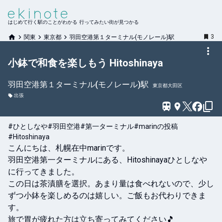
はじめて行く駅のことがわかる 行ってみたい街が見つかる
3
関東
東京都
羽田空港第１ターミナル(モノレール)駅
小鉢で和食を楽しもう Hitoshinaya
羽田空港第１ターミナル(モノレール)
駅
東京都大田区
出張
#ひとしなや
#羽田空港
#第一ターミナル
#marinの投稿
#Hitoshinaya
こんにちは、札幌在中marinです。

羽田空港第一ターミナルにある、Hitoshinayaひとしなや
に行ってきました。

この日は茶漬膳を選択。あまり量は食べれないので、少し
ずつ小鉢を楽しめるのは嬉しい。ご飯もお代わりできま
す。

旅で胃が疲れた方は立ち寄ってみてください🎵