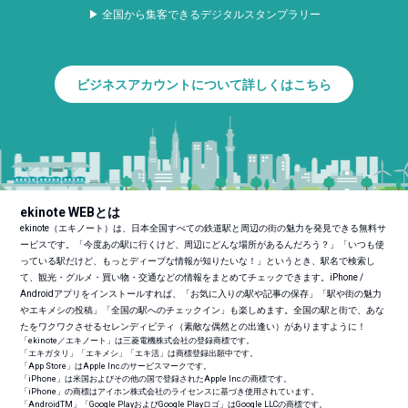
▶ 全国から集客できるデジタルスタンプラリー
ビジネスアカウントについて詳しくはこちら
ekinote WEBとは
ekinote（エキノート）は、日本全国すべての鉄道駅と周辺の街の魅力を発見できる無料サ
ービスです。「今度あの駅に行くけど、周辺にどんな場所があるんだろう？」「いつも使
っている駅だけど、もっとディープな情報が知りたいな！」というとき、駅名で検索し
て、観光・グルメ・買い物・交通などの情報をまとめてチェックできます。iPhone /
Androidアプリをインストールすれば、「お気に入りの駅や記事の保存」「駅や街の魅力
やエキメシの投稿」「全国の駅へのチェックイン」も楽しめます。全国の駅と街で、あな
たをワクワクさせるセレンディピティ（素敵な偶然との出逢い）がありますように！
「ekinote／エキノート」は三菱電機株式会社の登録商標です。
「エキガタリ」「エキメシ」「エキ活」は商標登録出願中です。
「App Store」はApple Inc.のサービスマークです。
「iPhone」は米国およびその他の国で登録されたApple Inc.の商標です。
「iPhone」の商標はアイホン株式会社のライセンスに基づき使用されています。
「Android
TM
」「Google PlayおよびGoogle Playロゴ」はGoogle LLCの商標です。