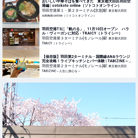
おいしい中華そばを食べてきた 東京都大田区羽田空
港編 | sotokoto online（ソトコトオンライン）
羽田空港第１・第２ターミナル(京急)
駅
東京都大田区
sotokoto online（ソトコトオンライン）
羽田空港T3に「帆のる」、11月10日オープン ハラ
ル・ヴィーガンに対応 - TRAICY（トライシー）
羽田空港第３ターミナル(モノレール)
駅
東京都大田区
TRAICY（トライシー）
【保存版】羽田第2ターミナル・国際線ANAラウンジ
完全攻略！ライブキッチンとバー体験 | TABIZINE～人
生に旅心を～
羽田空港第２ターミナル(モノレール)
駅
東京都大田区
TABIZINE～人生に旅心を～