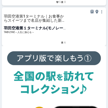
5
0
羽田空港第1ターミナル｜お食事か
らスイーツまで名店が集結した新フ
ードスポット「ソラチカ」誕生！ |
羽田空港第１ターミナル(モノレー
TABIZINE～人生に旅心を～
ル)駅
TABIZINE～人生に旅心を～
6