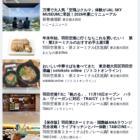
万博で大人気「空飛ぶクルマ」体験がJAL SKY
MUSEUMに常設！2026年夏にリニューアル
新整備場
駅
東京都大田区
いこーよニュース
年末年始、羽田空港に行くならこれを買いたい！ 第
1・第2ターミナルのおすすめ手土産5選
羽田空港第１・第２ターミナル(京急)
駅
東京都大田区
おとなの週末Web
おいしい中華そばを食べてきた 東京都大田区羽田空
港編 | sotokoto online（ソトコトオンライン）
羽田空港第１・第２ターミナル(京急)
駅
東京都大田区
sotokoto online（ソトコトオンライン）
羽田空港T3に「帆のる」、11月10日オープン ハラ
ル・ヴィーガンに対応 - TRAICY（トライシー）
羽田空港第３ターミナル(モノレール)
駅
東京都大田区
TRAICY（トライシー）
【保存版】羽田第2ターミナル・国際線ANAラウンジ
完全攻略！ライブキッチンとバー体験 | TABIZINE～人
生に旅心を～
羽田空港第２ターミナル(モノレール)
駅
東京都大田区
TABIZINE～人生に旅心を～