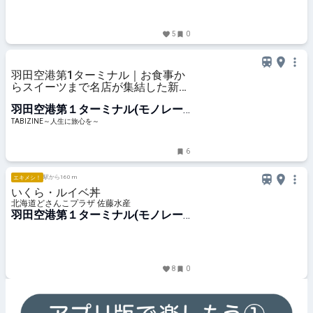
5
0
羽田空港第1ターミナル｜お食事か
らスイーツまで名店が集結した新フ
ードスポット「ソラチカ」誕生！ |
羽田空港第１ターミナル(モノレー
TABIZINE～人生に旅心を～
ル)駅
TABIZINE～人生に旅心を～
6
駅から160 m
エキメシ！
いくら・ルイベ丼
北海道どさんこプラザ 佐藤水産
羽田空港第１ターミナル(モノレー
ル)駅
8
0