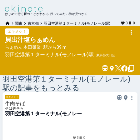
はじめて行く駅のことがわかる 行ってみたい街が見つかる
3
0
関東
東京都
羽田空港第１ターミナル(モノレール)駅
エキメシ！
貝出汁塩らぁめん
らぁめん 本田麺業
駅から
39 m
羽田空港第１ターミナル(モノレール)
駅
東京都大田区
羽田空港第１ターミナル(モノレール)
駅の記事をもっとみる
エキメシ！
牛肉そば
そば処そら
羽田空港第１ターミナル(モノレー
ル)駅
5
0