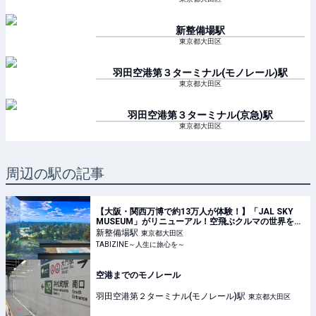
新整備場
駅
東京都大田区
羽田空港第３ターミナル(モノレール)
駅
東京都大田区
羽田空港第３ターミナル(京急)
駅
東京都大田区
周辺の駅の記事
【大阪・関西万博で約13万人が体験！】「JAL SKY
MUSEUM」がリニューアル！空飛ぶクルマの世界を体
験できる「そらクルーズ」が新登場 | TABIZINE～人生
新整備場
駅
東京都大田区
に旅心を～
TABIZINE～人生に旅心を～
空港までのモノレール
羽田空港第２ターミナル(モノレール)
駅
東京都大田区