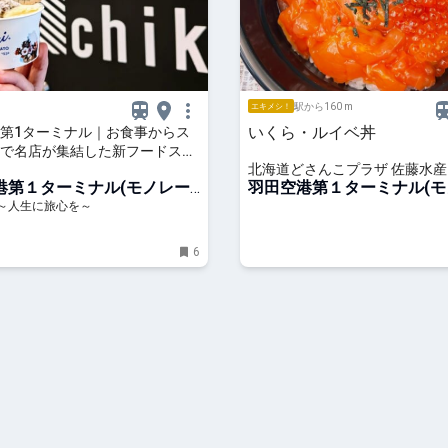
駅から160 m
エキメシ！
いくら・ルイベ丼
第1ターミナル｜お食事からス
で名店が集結した新フードスポ
北海道どさんこプラザ 佐藤水産
チカ」誕生！ | TABIZINE～人
港第１ターミナル(モノレー
羽田空港第１ターミナル(モ
を～
ル)駅
NE～人生に旅心を～
6