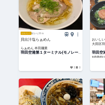
駅から39 m
エキメシ！
貝出汁塩らぁめん
おいしい
大田区羽田空
らぁめん 本田麺業
トコトオ
羽田空港第１ターミナル(モノレー
羽田空
ル)駅
ル)駅
sotoko
3
0