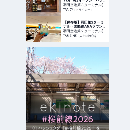
11月10日オープン ハラ
ル・ヴィーガンに対応 -
羽田空港第３ターミナル(モ
TRAICY（トライシー）
ノレール)
TRAICY（トライシー）
駅
東京都大田区
【保存版】羽田第2ターミ
ナル・国際線ANAラウンジ
完全攻略！ライブキッチン
羽田空港第２ターミナル(モ
とバー体験 | TABIZINE～人
ノレール)
TABIZINE～人生に旅心を～
駅
東京都大田区
生に旅心を～