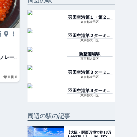
周辺の駅
羽田空港第１・第２タ
ーミナル(京急)
駅
東京都大田区
羽田空港第２ターミナ
ル(モノレール)
駅
東京都大田区
新整備場
駅
ノレー
東京都大田区
羽田空港第３ターミナ
ル(モノレール)
駅
8
0
東京都大田区
羽田空港第３ターミナ
ル(京急)
駅
東京都大田区
周辺の駅の記事
【大阪・関西万博で約13万
人が体験！】「JAL SKY