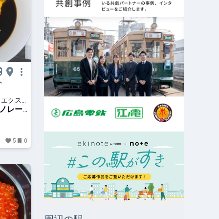
ト
 エクス
ノレー
5
0