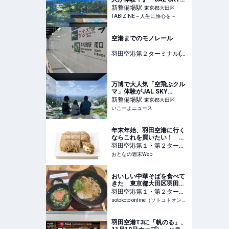
MUSEUM」がリニューア
新整備場
駅
東京都大田区
ル！空飛ぶクルマの世界を
TABIZINE～人生に旅心を～
体験できる「そらクルー
ズ」が新登場 | TABIZINE～
人生に旅心を～
空港までのモノレール
羽田空港第２ターミナル(モ
ノレール)
駅
東京都大田区
万博で大人気「空飛ぶクル
マ」体験がJAL SKY
MUSEUMに常設！2026年
新整備場
駅
東京都大田区
夏にリニューアル
いこーよニュース
年末年始、羽田空港に行く
ならこれを買いたい！ 第
1・第2ターミナルのおすす
羽田空港第１・第２ターミ
め手土産5選
ナル(京急)
おとなの週末Web
駅
東京都大田区
おいしい中華そばを食べて
きた 東京都大田区羽田空
港編 | sotokoto online（ソ
羽田空港第１・第２ターミ
トコトオンライン）
ナル(京急)
駅
sotokoto online（ソトコトオンライン）
東京都大田区
羽田空港T3に「帆のる」、