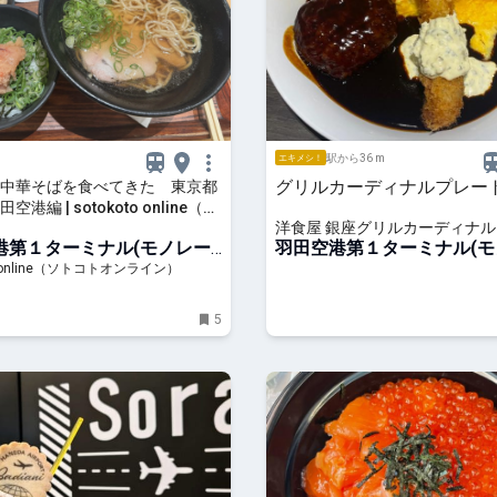
駅から36 m
エキメシ！
グリルカーディナルプレー
中華そばを食べてきた 東京都
港編 | sotokoto online（ソ
洋食屋 銀座グリルカーディナル
ンライン）
港第１ターミナル(モノレー
プレス
羽田空港第１ターミナル(モ
ル)駅
to online（ソトコトオンライン）
5