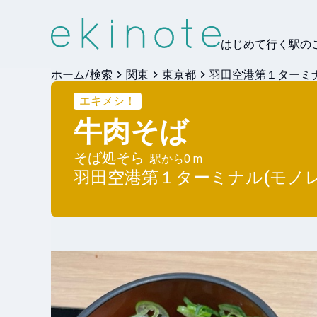
はじめて行く駅の
ホーム/検索
関東
東京都
羽田空港第１ターミナ
エキメシ！
牛肉そば
そば処そら
駅から
0 m
羽田空港第１ターミナル(モノレ