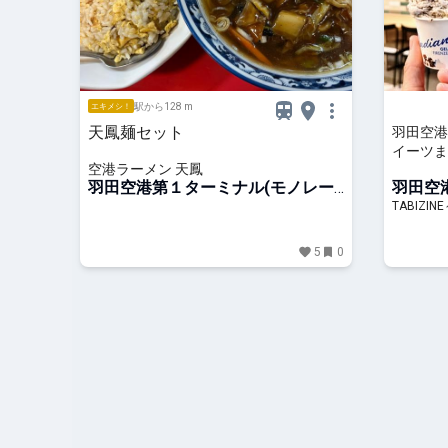
駅から128 m
エキメシ！
天鳳麺セット
羽田空港
イーツま
空港ラーメン 天鳳
ット「ソラ
羽田空港第１ターミナル(モノレー
羽田空
生に旅心
ル)駅
ル)駅
TABIZI
5
0