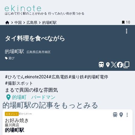
はじめて行く駅のことがわかる 行ってみたい街が見つかる
10
中国
広島県
的場町駅
タイ料理を食べながら
的場町
駅
広島県広島市南区
遊び
#ひろでんekinote2024
#広島電鉄
#撮り鉄
#的場町電停
#撮影スポット
まるで異国の様な雰囲気
的場町 バードマン
的場町
駅の記事をもっとみる
駅から31 m
エキメシ！
お好み焼き
藤川商店
的場町駅