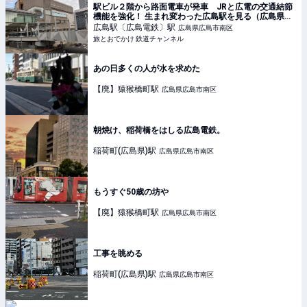
駅ビル２階から路面電車が発車 JRと広電の交通結節
機能を強化！ 生まれ変わった広島駅を見る（広島県広
島市）【コラム】 | 旅とおでかけ 鉄道チャンネル
広島駅〔広島電鉄〕
駅
広島県広島市南区
旅とおでかけ 鉄道チャンネル
あの日多くの人が水を求めた
【廃】猿猴橋町
駅
広島県広島市南区
朝焼け、稲荷橋をはしる広島電鉄。
稲荷町(広島県)
駅
広島県広島市南区
もうすぐ50歳の坊や
【廃】猿猴橋町
駅
広島県広島市南区
工事を眺める
稲荷町(広島県)
駅
広島県広島市南区