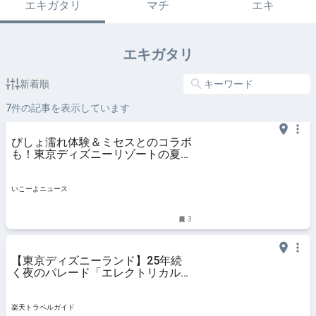
エキガタリ
マチ
エキ
エキガタリ
新着順
7
件の記事を表示しています
びしょ濡れ体験＆ミセスとのコラボ
も！東京ディズニーリゾートの夏の
特別企画が解禁
いこーよニュース
3
【東京ディズニーランド】25年続
く夜のパレード「エレクトリカルパ
レード」フロート順や見どころを解
説 【楽天トラベル】
楽天トラベルガイド