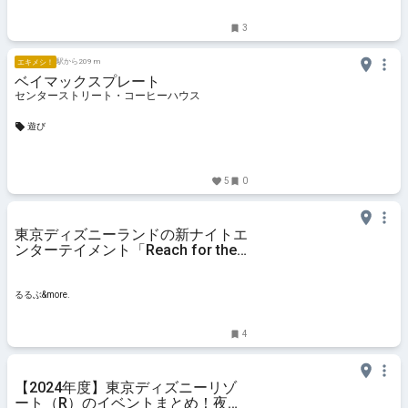
3
駅から209 m
エキメシ！
ベイマックスプレート
センターストリート・コーヒーハウス
遊び
5
0
東京ディズニーランドの新ナイトエ
ンターテイメント「Reach for the
Stars（リーチ フォー ザ スター
ズ）」かつてないほどの登場キャラ
クター数と演出に感動！｜るるぶ
るるぶ&more.
&more.
4
【2024年度】東京ディズニーリゾ
ート（R）のイベントまとめ！夜の