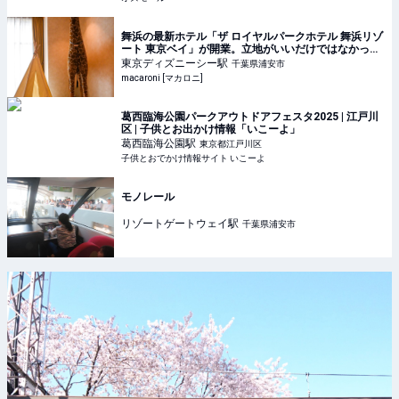
舞浜の最新ホテル「ザ ロイヤルパークホテル 舞浜リゾ
ート 東京ベイ」が開業。立地がいいだけではなかっ
た！ - macaroni
東京ディズニーシー
駅
千葉県浦安市
macaroni [マカロニ]
葛西臨海公園パークアウトドアフェスタ2025 | 江戸川
区 | 子供とお出かけ情報「いこーよ」
葛西臨海公園
駅
東京都江戸川区
子供とおでかけ情報サイト いこーよ
モノレール
リゾートゲートウェイ
駅
千葉県浦安市