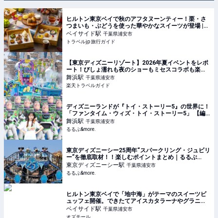
ヒルトン東京ベイで秋のアフタヌーンティー！栗・さ
つまいも・ぶどうを使った華やかなスイーツが登場 |
千葉県 | トラベルjp 旅行ガイド
ベイサイド
駅
千葉県浦安市
トラベルjp 旅行ガイド
【東京ディズニーリゾート】2026年夏イベントをレポ
ート！びしょ濡れも夜のショーもミセスコラボも楽し
い！ 【楽天トラベル】
舞浜
駅
千葉県浦安市
楽天トラベルガイド
ディズニーランドが『トイ・ストーリー5』の世界に！
「ファンタイム・ウィズ・トイ・ストーリー5」 【編
集部のおでかけキロク】｜るるぶ&more.
舞浜
駅
千葉県浦安市
るるぶ&more.
東京ディズニーシー25周年“スパークリング・ジュビリ
ー”を徹底取材！！楽しむポイントまとめ｜るるぶ
&more.
東京ディズニーシー
駅
千葉県浦安市
るるぶ&more.
ヒルトン東京ベイで「地中海」がテーマのスイーツビ
ュッフェ開催。できたてアイスカタラーナやグラニー
タも - OZmall
ベイサイド
駅
千葉県浦安市
オズモール