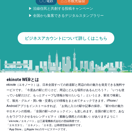
〇〇電鉄
△△市観光協会
▶ 沿線住民と共創する投稿キャンペーン
▶ 全国から集客できるデジタルスタンプラリー
ビジネスアカウントについて詳しくはこちら
ekinote WEBとは
ekinote（エキノート）は、日本全国すべての鉄道駅と周辺の街の魅力を発見できる無料サ
ービスです。「今度あの駅に行くけど、周辺にどんな場所があるんだろう？」「いつも使
っている駅だけど、もっとディープな情報が知りたいな！」というとき、駅名で検索し
て、観光・グルメ・買い物・交通などの情報をまとめてチェックできます。iPhone /
Androidアプリをインストールすれば、「お気に入りの駅や記事の保存」「駅や街の魅力
やエキメシの投稿」「全国の駅へのチェックイン」も楽しめます。全国の駅と街で、あな
たをワクワクさせるセレンディピティ（素敵な偶然との出逢い）がありますように！
「ekinote／エキノート」は三菱電機株式会社の登録商標です。
「エキガタリ」「エキメシ」「エキ活」は商標登録出願中です。
「App Store」はApple Inc.のサービスマークです。