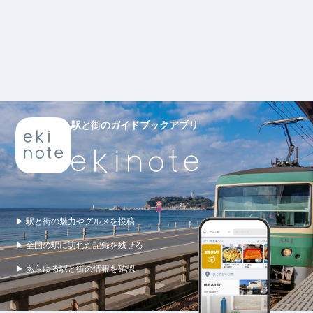
駅と街のガイドブックアプリ
▶ 駅と街の魅力やグルメを投稿
▶ 全国の駅に訪れた記録を残せる
▶ あらゆる駅と街の情報を確認