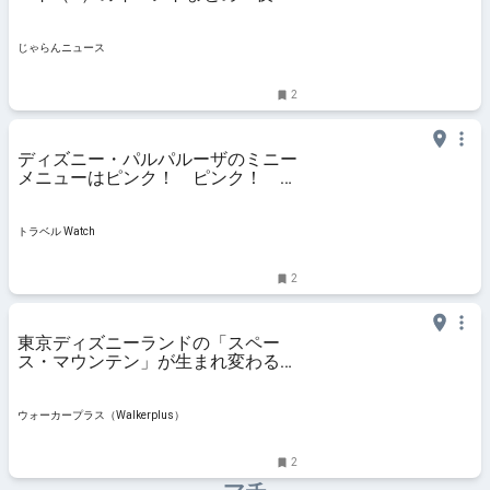
新プログラムも ｜じゃらんニュー
ス
じゃらんニュース
2
ディズニー・パルパルーザのミニー
メニューはピンク！ ピンク！ ピ
ンク！ 食べる前に絶対に撮りたい
かわいらしさです
トラベル Watch
2
東京ディズニーランドの「スペー
ス・マウンテン」が生まれ変わる！
プロジェクトが本格始動｜ウォーカ
ープラス
ウォーカープラス（Walkerplus）
2