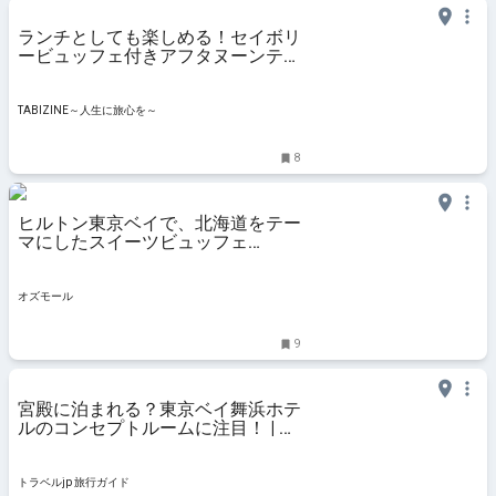
ランチとしても楽しめる！セイボリ
ービュッフェ付きアフタヌーンティ
ーが登場｜東京ベイ舞浜ホテル |
TABIZINE～人生に旅心を～
TABIZINE～人生に旅心を～
8
ヒルトン東京ベイで、北海道をテー
マにしたスイーツビュッフェ
「Summer Farm～北海道からの贈
り物～」開催 - OZmall
オズモール
9
宮殿に泊まれる？東京ベイ舞浜ホテ
ルのコンセプトルームに注目！ | 千
葉県 | トラベルjp 旅行ガイド
トラベルjp 旅行ガイド