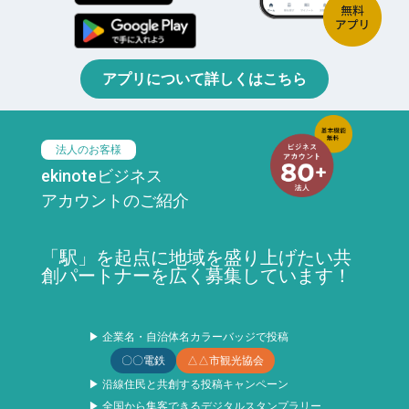
アプリについて詳しくはこちら
法人のお客様
ekinoteビジネス
アカウントのご紹介
「駅」を起点に地域を盛り上げたい共
創パートナーを広く募集しています！
▶ 企業名・自治体名カラーバッジで投稿
〇〇電鉄
△△市観光協会
▶ 沿線住民と共創する投稿キャンペーン
▶ 全国から集客できるデジタルスタンプラリー