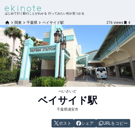
はじめて行く駅のことがわかる 行ってみたい街が見つかる
関東
千葉県
ベイサイド駅
276
views
4
べいさいど
ベイサイド
駅
千葉県浦安市
ポスト
シェア
URLをコピー