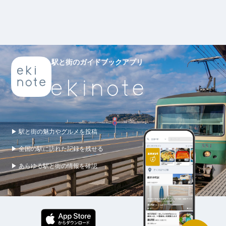
駅と街のガイドブックアプリ
▶ 駅と街の魅力やグルメを投稿
▶ 全国の駅に訪れた記録を残せる
▶ あらゆる駅と街の情報を確認