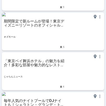
9
期間限定で新ルームが登場！東京デ
ィズニーリゾートのオフィシャルホ
テル「東京ベイ舞浜ホテル」滞在記
- OZmall
オズモール
6
「東京ベイ舞浜ホテル」の魅力を紹
介！多彩な部屋や魅力的なレストラ
ンなど＜千葉＞ ｜じゃらんニュー
ス
じゃらんニュース
4
毎年人気のナイトプールでDJナイ
トも！シェラトン・グランデ・トー