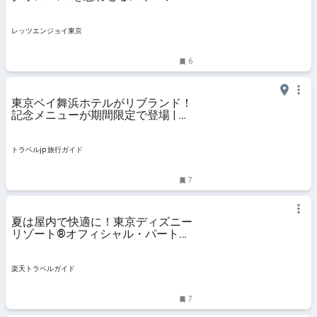
ュッフェを開催！｜レッツエンジョ
イ東京
レッツエンジョイ東京
6
東京ベイ舞浜ホテルがリブランド！
記念メニューが期間限定で登場 | 千
葉県 | トラベルjp 旅行ガイド
トラベルjp 旅行ガイド
7
夏は屋内で快適に！東京ディズニー
リゾート®オフィシャル・パートナ
ーホテルで暑さ知らずの涼しいリゾ
ートステイを満喫 【楽天トラベ
ル】
楽天トラベルガイド
7