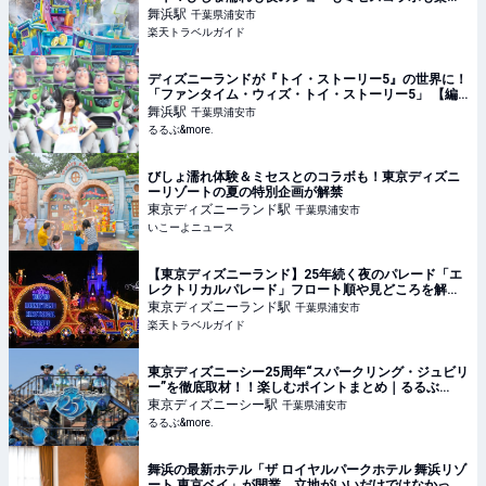
い！ 【楽天トラベル】
舞浜
駅
千葉県浦安市
楽天トラベルガイド
ディズニーランドが『トイ・ストーリー5』の世界に！
「ファンタイム・ウィズ・トイ・ストーリー5」 【編
集部のおでかけキロク】｜るるぶ&more.
舞浜
駅
千葉県浦安市
るるぶ&more.
びしょ濡れ体験＆ミセスとのコラボも！東京ディズニ
ーリゾートの夏の特別企画が解禁
東京ディズニーランド
駅
千葉県浦安市
いこーよニュース
【東京ディズニーランド】25年続く夜のパレード「エ
レクトリカルパレード」フロート順や見どころを解説
【楽天トラベル】
東京ディズニーランド
駅
千葉県浦安市
楽天トラベルガイド
東京ディズニーシー25周年“スパークリング・ジュビリ
ー”を徹底取材！！楽しむポイントまとめ｜るるぶ
&more.
東京ディズニーシー
駅
千葉県浦安市
るるぶ&more.
舞浜の最新ホテル「ザ ロイヤルパークホテル 舞浜リゾ
ート 東京ベイ」が開業。立地がいいだけではなかっ