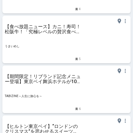
4
【食べ放題ニュース】カニ！寿司！
松阪牛！「究極レベルの贅沢食べ放
題」が超限定でやるよ～!!【ホテル
ビュッフェ】 - うまいめし
うまいめし
5
【期間限定！リブランド記念メニュ
ー登場】東京ベイ舞浜ホテルが10
月から「舞浜ビューホテル by
HULIC」に | TABIZINE～人生に旅心
を～
TABIZINE～人生に旅心を～
6
【ヒルトン東京ベイ】“ロンドンの
クリスマス”を思わせるスイーツビ