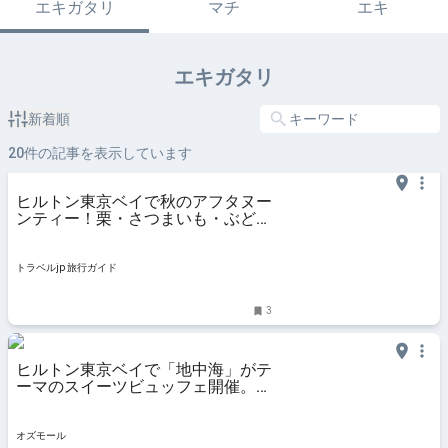
エキガタリ
マチ
エキ
エキガタリ
新着順
20
件の記事を表示しています
ヒルトン東京ベイで秋のアフタヌー
ンティー！栗・さつまいも・ぶどう
を使った華やかなスイーツが登場 |
千葉県 | トラベルjp 旅行ガイド
トラベルjp 旅行ガイド
3
ヒルトン東京ベイで「地中海」がテ
ーマのスイーツビュッフェ開催。で
きたてアイスカタラーナやグラニー
タも - OZmall
オズモール