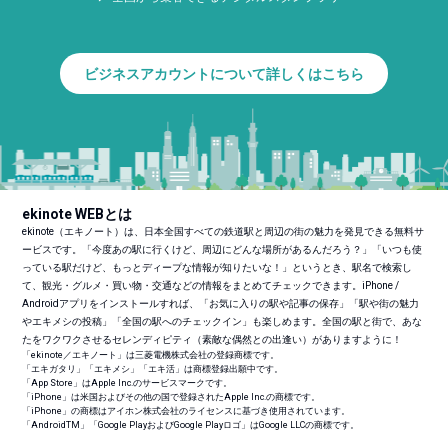
ビジネスアカウントについて詳しくはこちら
ekinote WEBとは
ekinote（エキノート）は、日本全国すべての鉄道駅と周辺の街の魅力を発見できる無料サ
ービスです。「今度あの駅に行くけど、周辺にどんな場所があるんだろう？」「いつも使
っている駅だけど、もっとディープな情報が知りたいな！」というとき、駅名で検索し
て、観光・グルメ・買い物・交通などの情報をまとめてチェックできます。iPhone /
Androidアプリをインストールすれば、「お気に入りの駅や記事の保存」「駅や街の魅力
やエキメシの投稿」「全国の駅へのチェックイン」も楽しめます。全国の駅と街で、あな
たをワクワクさせるセレンディピティ（素敵な偶然との出逢い）がありますように！
「ekinote／エキノート」は三菱電機株式会社の登録商標です。
「エキガタリ」「エキメシ」「エキ活」は商標登録出願中です。
「App Store」はApple Inc.のサービスマークです。
「iPhone」は米国およびその他の国で登録されたApple Inc.の商標です。
「iPhone」の商標はアイホン株式会社のライセンスに基づき使用されています。
「Android
TM
」「Google PlayおよびGoogle Playロゴ」はGoogle LLCの商標です。