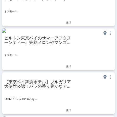
キョーベイ・ホテルの屋外プール -
OZmall
オズモール
5
ヒルトン東京ベイのサマーアフタヌ
ーンティー。完熟メロンやマンゴ
ー、スイカなどのデザート＆夏野菜
を堪能 - OZmall
オズモール
3
【東京ベイ舞浜ホテル】ブルガリア
大使館公認！バラの香り豊かなアフ
タヌーン
TABIZINE～人生に旅心を～
2