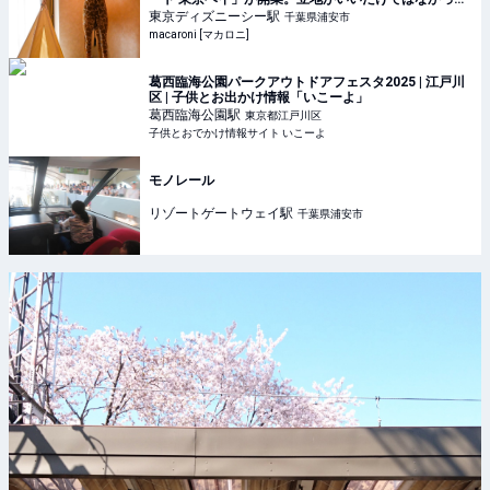
た！ - macaroni
東京ディズニーシー
駅
千葉県浦安市
macaroni [マカロニ]
葛西臨海公園パークアウトドアフェスタ2025 | 江戸川
区 | 子供とお出かけ情報「いこーよ」
葛西臨海公園
駅
東京都江戸川区
子供とおでかけ情報サイト いこーよ
モノレール
リゾートゲートウェイ
駅
千葉県浦安市