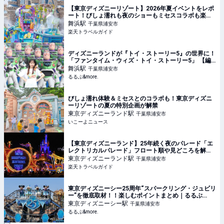
【東京ディズニーリゾート】2026年夏イベントをレポ
ート！びしょ濡れも夜のショーもミセスコラボも楽し
い！ 【楽天トラベル】
舞浜
駅
千葉県浦安市
楽天トラベルガイド
ディズニーランドが『トイ・ストーリー5』の世界に！
「ファンタイム・ウィズ・トイ・ストーリー5」 【編
集部のおでかけキロク】｜るるぶ&more.
舞浜
駅
千葉県浦安市
るるぶ&more.
びしょ濡れ体験＆ミセスとのコラボも！東京ディズニ
ーリゾートの夏の特別企画が解禁
東京ディズニーランド
駅
千葉県浦安市
いこーよニュース
【東京ディズニーランド】25年続く夜のパレード「エ
レクトリカルパレード」フロート順や見どころを解説
【楽天トラベル】
東京ディズニーランド
駅
千葉県浦安市
楽天トラベルガイド
東京ディズニーシー25周年“スパークリング・ジュビリ
ー”を徹底取材！！楽しむポイントまとめ｜るるぶ
&more.
東京ディズニーシー
駅
千葉県浦安市
るるぶ&more.