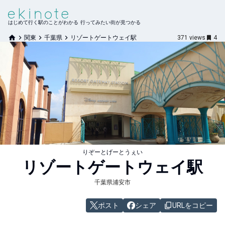
はじめて行く駅のことがわかる 行ってみたい街が見つかる
関東
千葉県
リゾートゲートウェイ駅
371
views
4
りぞーとげーとうぇい
リゾートゲートウェイ
駅
千葉県浦安市
ポスト
シェア
URLをコピー