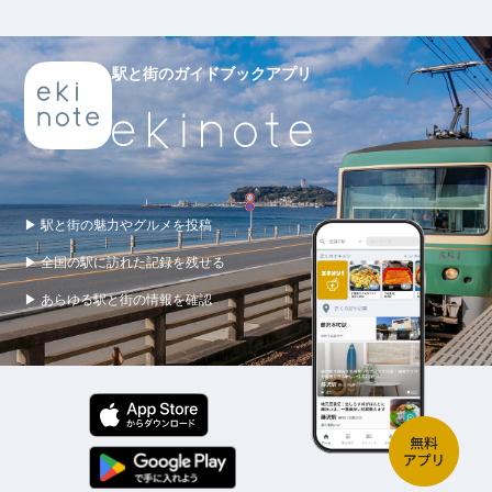
駅と街のガイドブックアプリ
▶ 駅と街の魅力やグルメを投稿
▶ 全国の駅に訪れた記録を残せる
▶ あらゆる駅と街の情報を確認