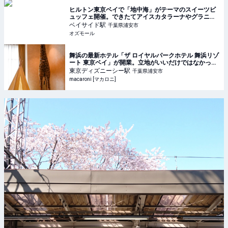
ヒルトン東京ベイで「地中海」がテーマのスイーツビ
ュッフェ開催。できたてアイスカタラーナやグラニー
タも - OZmall
ベイサイド
駅
千葉県浦安市
オズモール
舞浜の最新ホテル「ザ ロイヤルパークホテル 舞浜リゾ
ート 東京ベイ」が開業。立地がいいだけではなかっ
た！ - macaroni
東京ディズニーシー
駅
千葉県浦安市
macaroni [マカロニ]