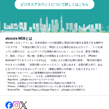
ビジネスアカウントについて詳しくはこちら
ekinote WEBとは
ekinote（エキノート）は、日本全国すべての鉄道駅と周辺の街の魅力を発見できる無料サ
ービスです。「今度あの駅に行くけど、周辺にどんな場所があるんだろう？」「いつも使
っている駅だけど、もっとディープな情報が知りたいな！」というとき、駅名で検索し
て、観光・グルメ・買い物・交通などの情報をまとめてチェックできます。iPhone /
Androidアプリをインストールすれば、「お気に入りの駅や記事の保存」「駅や街の魅力
やエキメシの投稿」「全国の駅へのチェックイン」も楽しめます。全国の駅と街で、あな
たをワクワクさせるセレンディピティ（素敵な偶然との出逢い）がありますように！
「ekinote／エキノート」は三菱電機株式会社の登録商標です。
「エキガタリ」「エキメシ」「エキ活」は商標登録出願中です。
「App Store」はApple Inc.のサービスマークです。
「iPhone」は米国およびその他の国で登録されたApple Inc.の商標です。
「iPhone」の商標はアイホン株式会社のライセンスに基づき使用されています。
「Android
TM
」「Google PlayおよびGoogle Playロゴ」はGoogle LLCの商標です。