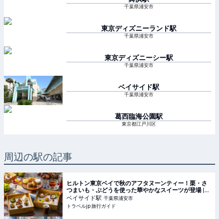
千葉県浦安市
東京ディズニーランド
駅
千葉県浦安市
東京ディズニーシー
駅
千葉県浦安市
ベイサイド
駅
千葉県浦安市
葛西臨海公園
駅
東京都江戸川区
周辺の駅の記事
ヒルトン東京ベイで秋のアフタヌーンティー！栗・さ
つまいも・ぶどうを使った華やかなスイーツが登場 |
千葉県 | トラベルjp 旅行ガイド
ベイサイド
駅
千葉県浦安市
トラベルjp 旅行ガイド