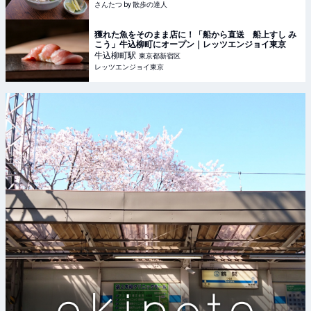
さんたつ by 散歩の達人
獲れた魚をそのまま店に！「船から直送 船上すし み
こう」牛込柳町にオープン｜レッツエンジョイ東京
牛込柳町
駅
東京都新宿区
レッツエンジョイ東京