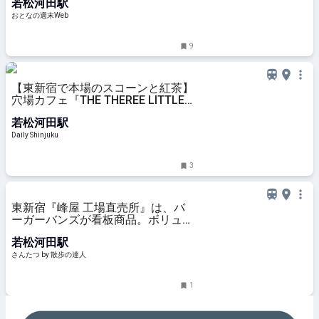
若松河田駅
店 - おとなの週末Web
おとなの週末Web
9
【東新宿で本場のスコーンと紅茶】
穴場カフェ『THE THEREE LITTLE
PIGS(さんびきのこぶた)』の英国風
若松河田駅
ランチ
Daily Shinjuku
3
東新宿『峰屋 工場直売所』は、バ
ーガーバンズが看板商品。ボリュー
ムタップリの“バーガー”も美味｜さ
若松河田駅
んたつ by 散歩の達人
さんたつ by 散歩の達人
1