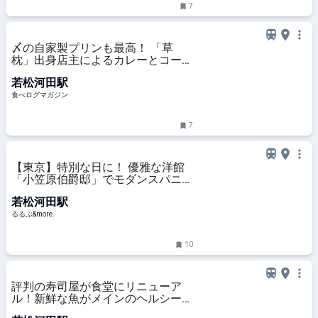
7
〆の自家製プリンも最高！ 「草
枕」出身店主によるカレーとコーヒ
ーの店が曙橋にオープン | 食べログ
若松河田駅
マガジン
食べログマガジン
7
【東京】特別な日に！ 優雅な洋館
「小笠原伯爵邸」でモダンスパニッ
シュ料理を｜るるぶ&more.
若松河田駅
るるぶ&more.
10
評判の寿司屋が食堂にリニューア
ル！新鮮な魚がメインのヘルシー定
食が日替わりで味わえる気になるお