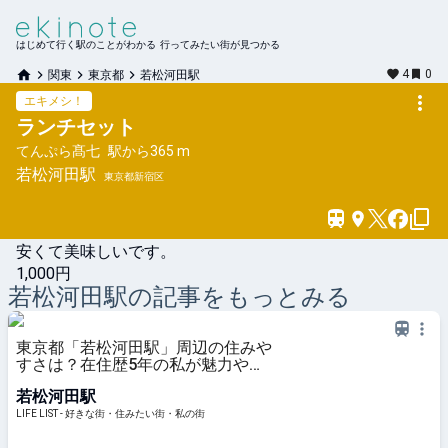
はじめて行く駅のことがわかる 行ってみたい街が見つかる
4
0
関東
東京都
若松河田駅
エキメシ！
ランチセット
てんぷら髙七
駅から
365 m
若松河田
駅
東京都新宿区
安くて美味しいです。
1,000円
若松河田
駅の記事をもっとみる
東京都「若松河田駅」周辺の住みや
すさは？在住歴5年の私が魅力や特
徴を紹介 - LIFE LIST - 好きな街・住
若松河田駅
みたい街・私の街
LIFE LIST - 好きな街・住みたい街・私の街