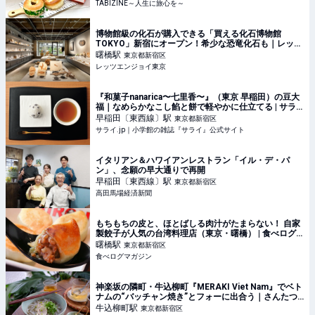
TABIZINE～人生に旅心を～
博物館級の化石が購入できる「買える化石博物館
TOKYO」新宿にオープン！希少な恐竜化石も｜レッツ
エンジョイ東京
曙橋
駅
東京都新宿区
レッツエンジョイ東京
『和菓子nanarica〜七里香〜』（東京 早稲田）の豆大
福｜なめらかなこし餡と餅で軽やかに仕立てる | サラ
イ.jp｜小学館の雑誌『サライ』公式サイト
早稲田〔東西線〕
駅
東京都新宿区
サライ.jp｜小学館の雑誌『サライ』公式サイト
イタリアン＆ハワイアンレストラン「イル・デ・パ
ン」、念願の早大通りで再開
早稲田〔東西線〕
駅
東京都新宿区
高田馬場経済新聞
もちもちの皮と、ほとばしる肉汁がたまらない！ 自家
製餃子が人気の台湾料理店（東京・曙橋） | 食べログ
マガジン
曙橋
駅
東京都新宿区
食べログマガジン
神楽坂の隣町・牛込柳町『MERAKI Viet Nam』でベト
ナムの“バッチャン焼き”とフォーに出合う｜さんたつ
by 散歩の達人
牛込柳町
駅
東京都新宿区