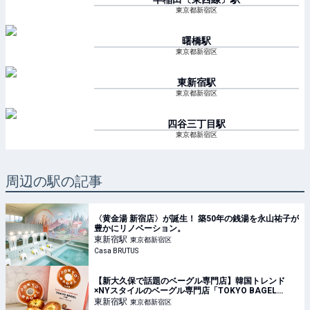
東京都新宿区
曙橋
駅
東京都新宿区
東新宿
駅
東京都新宿区
四谷三丁目
駅
東京都新宿区
周辺の駅の記事
〈黄金湯 新宿店〉が誕生！ 築50年の銭湯を永山祐子が
豊かにリノベーション。
東新宿
駅
東京都新宿区
Casa BRUTUS
【新大久保で話題のベーグル専門店】韓国トレンド
×NYスタイルのベーグル専門店「TOKYO BAGEL
LAB」の人気TOP3を実食レビュー
東新宿
駅
東京都新宿区