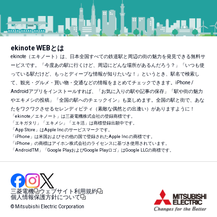
ekinote WEBとは
ekinote（エキノート）は、日本全国すべての鉄道駅と周辺の街の魅力を発見できる無料サ
ービスです。「今度あの駅に行くけど、周辺にどんな場所があるんだろう？」「いつも使
っている駅だけど、もっとディープな情報が知りたいな！」というとき、駅名で検索し
て、観光・グルメ・買い物・交通などの情報をまとめてチェックできます。iPhone /
Androidアプリをインストールすれば、「お気に入りの駅や記事の保存」「駅や街の魅力
やエキメシの投稿」「全国の駅へのチェックイン」も楽しめます。全国の駅と街で、あな
たをワクワクさせるセレンディピティ（素敵な偶然との出逢い）がありますように！
「ekinote／エキノート」は三菱電機株式会社の登録商標です。
「エキガタリ」「エキメシ」「エキ活」は商標登録出願中です。
「App Store」はApple Inc.のサービスマークです。
「iPhone」は米国およびその他の国で登録されたApple Inc.の商標です。
「iPhone」の商標はアイホン株式会社のライセンスに基づき使用されています。
「Android
TM
」「Google PlayおよびGoogle Playロゴ」はGoogle LLCの商標です。
三菱電機
ウェブサイト利用規約
個人情報保護方針について
© Mitsubishi Electric Corporation