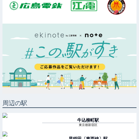
周辺の駅
牛込柳町
駅
東京都新宿区
早稲田〔東西線〕
駅