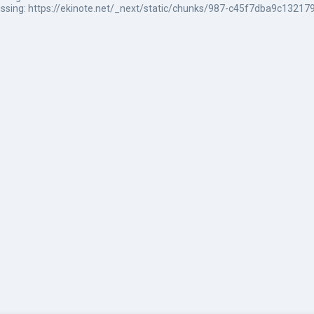
ssing: https://ekinote.net/_next/static/chunks/987-c45f7dba9c132179