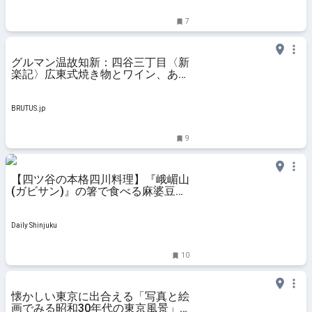
7
グルマン温故知新：四谷三丁目〈新
楽記〉広東式焼き物とワイン、あの
名店が再び | ブルータス|
BRUTUS.jp
BRUTUS.jp
9
【四ツ谷の本格四川料理】『峨嵋山
(ガビサン)』の箸で食べる麻婆豆腐
が絶品！ミニチャーハン付きの担々
麺もコスパ高いランチセット！
Daily Shinjuku
10
懐かしい東京に出合える「写真と絵
画でみる昭和30年代の東京風景」