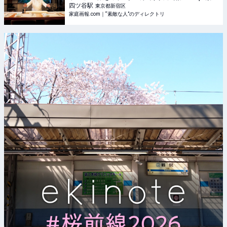
な人”のディレクトリ
四ツ谷
駅
東京都新宿区
家庭画報.com｜“素敵な人”のディレクトリ