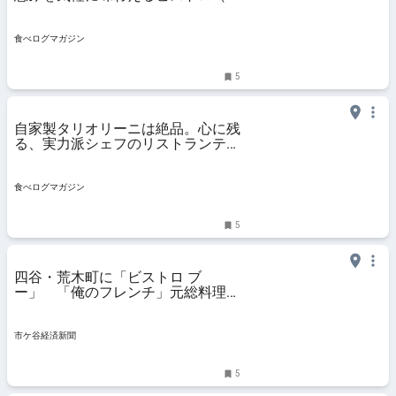
京・四谷三丁目） | 食べログマガジ
ン
食べログマガジン
5
自家製タリオリーニは絶品。心に残
る、実力派シェフのリストランテ
（東京・四谷三丁目） | 食べログマ
ガジン
食べログマガジン
5
四谷・荒木町に「ビストロ ブ
ー」 「俺のフレンチ」元総料理長
らが新店
市ケ谷経済新聞
5