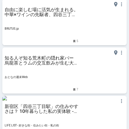
自由に楽しむ場に活気が生まれる。
中華×ワインの先駆者、四谷三丁目
〈新楽記〉 | ブルータス|
BRUTUS.jp
BRUTUS.jp
5
知る人ぞ知る荒木町の隠れ家バー
烏龍茶とラムの交互飲みが生む大人
のマリアージュとは - おとなの週末
Web
おとなの週末Web
7
新宿区「四谷三丁目駅」の住みやす
さは？ 10年暮らした私の実体験 -
LIFE LIST - 好きな街・住みたい
街・私の街
LIFE LIST - 好きな街・住みたい街・私の街