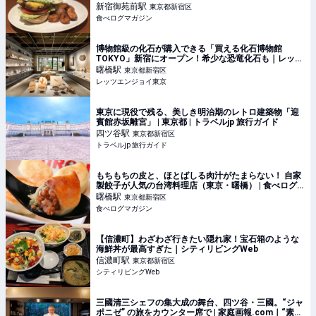
ジン
新宿御苑前
駅
東京都新宿区
食べログマガジン
博物館級の化石が購入できる「買える化石博物館
TOKYO」新宿にオープン！希少な恐竜化石も｜レッツ
エンジョイ東京
曙橋
駅
東京都新宿区
レッツエンジョイ東京
東京に現役で残る、美しき明治期のレトロ建築物「迎
賓館赤坂離宮」 | 東京都 | トラベルjp 旅行ガイド
四ツ谷
駅
東京都新宿区
トラベルjp 旅行ガイド
もちもちの皮と、ほとばしる肉汁がたまらない！ 自家
製餃子が人気の台湾料理店（東京・曙橋） | 食べログ
マガジン
曙橋
駅
東京都新宿区
食べログマガジン
​【信濃町】わざわざ行きたい隠れ家！宝石箱のような
海鮮丼が最高すぎた｜シティリビングWeb
信濃町
駅
東京都新宿区
シティリビングWeb
三國清三シェフの集大成の舞台、四ツ谷・三國。“ジャ
ポニゼ” の旅をカウンター席で | 家庭画報.com｜“素敵