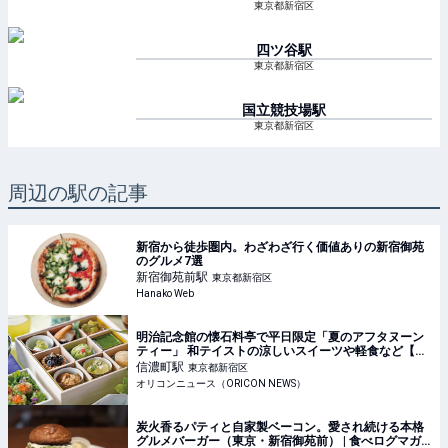
東京都新宿区
四ツ谷
駅
東京都新宿区
国立競技場
駅
東京都新宿区
周辺の駅の記事
新宿から徒歩圏内。わざわざ行く価値ありの新宿御苑
のグルメ7選
新宿御苑前
駅
東京都新宿区
Hanako Web
明治記念館の懐石料亭で平日限定「夏のアフタヌーン
ティー」 和テイストの涼しいスイーツや軽食など【メ
ニュー＆価格】
信濃町
駅
東京都新宿区
オリコンニュース（ORICON NEWS）
炭火香るパティと自家製ベーコン。愛され続ける本格
グルメバーガー（東京・新宿御苑前） | 食べログマガ