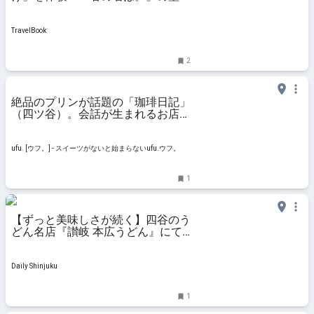
で有名 - おすすめ旅行を探すならト
ラベルブック(TravelBook)
TravelBook
2
絶品のプリンが話題の「珈琲日記」
（四ツ谷）。会話が生まれるお店が
持つ魅力と、名物マスターと - ufu.
[ウフ。]
ufu. [ウフ。] - スイーツがないと始まらないufu.ウフ。
1
【ずっと美味しさが続く】四谷のう
どん名店『讃岐 本広うどん』にて
肉うどんとスパムおにぎり、かけお
すすめセットを堪能
Daily Shinjuku
1