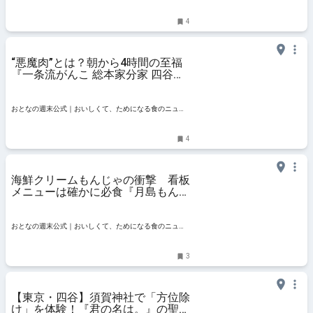
ュースサイト
スサイト
4
“悪魔肉”とは？朝から4時間の至福
『一条流がんこ 総本家分家 四谷荒
木町』の中毒性のある一杯 - おとな
の週末公式｜おいしくて、ためにな
る食のニュースサイト
おとなの週末公式｜おいしくて、ためになる食のニュー
スサイト
4
海鮮クリームもんじゃの衝撃 看板
メニューは確かに必食『月島もんじ
ゃ うまうま 四谷三丁目店』 - おと
なの週末公式｜おいしくて、ために
なる食のニュースサイト
おとなの週末公式｜おいしくて、ためになる食のニュー
スサイト
3
【東京・四谷】須賀神社で「方位除
け」を体験！『君の名は。』の聖地