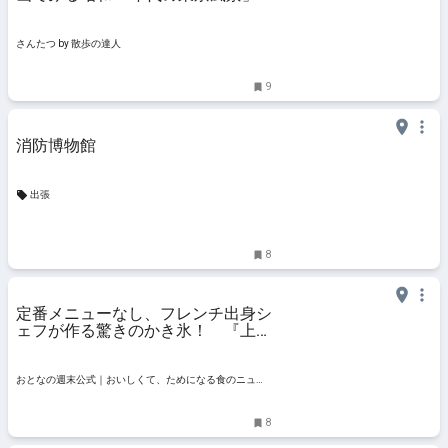
が、4月13日まで『新宿歴史博物
館』で開催中｜さんたつ by 散歩の
達人
さんたつ by 散歩の達人
9
消防博物館
出張
8
定番メニューなし、フレンチ出身シ
ェフが作る驚きのかき氷！ 『上原
食堂』は完全予約制で「五感に刺さ
る一杯」を提供 - おとなの週末公式
｜おいしくて、ためになる食のニュ
おとなの週末公式｜おいしくて、ためになる食のニュー
ースサイト
スサイト
8