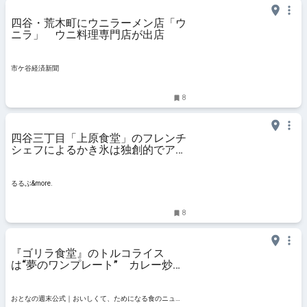
四谷・荒木町にウニラーメン店「ウ
ニラ」 ウニ料理専門店が出店
市ケ谷経済新聞
8
四谷三丁目「上原食堂」のフレンチ
シェフによるかき氷は独創的でアー
トのよう！｜るるぶ&more.
るるぶ&more.
8
『ゴリラ食堂』のトルコライス
は“夢のワンプレート” カレー炒飯
にハンバーグ、ナポリタン、主役の
とんかつがドン！ - おとなの週末公
式｜おいしくて、ためになる食のニ
おとなの週末公式｜おいしくて、ためになる食のニュー