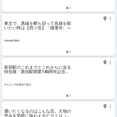
5
東京で、悪縁を断ち切って良縁を願
いたい時は【四ツ谷】〈陽運寺〉へ
Hanako Web
5
新宿駅のこれまでとこれからに迫る
特別展「新宿駅開業140周年記念
Shinjuku grand terminal」が12月
14日まで『新宿歴史博物館』で開
催中｜さんたつ by 散歩の達人
さんたつ by 散歩の達人
5
通いたくなるのはこんな店。大地の
恵みを気軽に味わえるビストロ（東