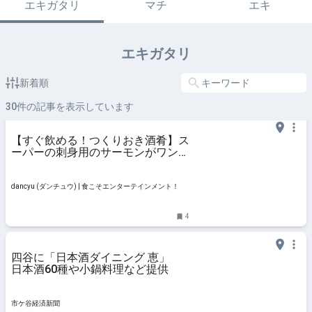
エキガタリ
マチ
エキ
エキガタリ
新着順
30
件の記事を表示しています
【すぐ飲める！つくりおき酒肴】ス
ーパーの刺身用のサーモンがワンラ
ンク上の味わいになる！「サーモン
とオニオンの塩麹漬け」 | dancyu
(ダンチュウ) | 食こそエンターテイ
dancyu (ダンチュウ) | 食こそエンターテインメント！
ンメント！
4
四谷に「日本酒ダイニング 恵」
日本酒60種や小鍋料理など提供
市ケ谷経済新聞