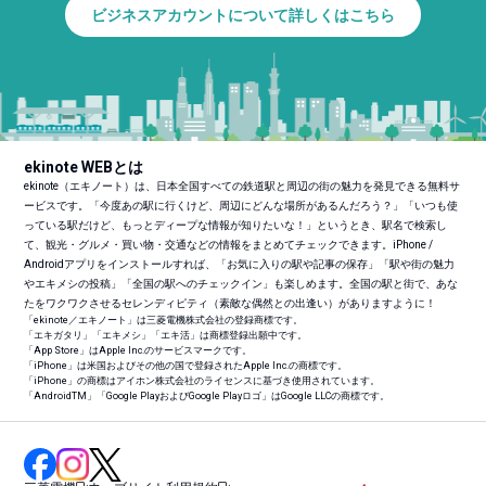
ビジネスアカウントについて詳しくはこちら
ekinote WEBとは
ekinote（エキノート）は、日本全国すべての鉄道駅と周辺の街の魅力を発見できる無料サ
ービスです。「今度あの駅に行くけど、周辺にどんな場所があるんだろう？」「いつも使
っている駅だけど、もっとディープな情報が知りたいな！」というとき、駅名で検索し
て、観光・グルメ・買い物・交通などの情報をまとめてチェックできます。iPhone /
Androidアプリをインストールすれば、「お気に入りの駅や記事の保存」「駅や街の魅力
やエキメシの投稿」「全国の駅へのチェックイン」も楽しめます。全国の駅と街で、あな
たをワクワクさせるセレンディピティ（素敵な偶然との出逢い）がありますように！
「ekinote／エキノート」は三菱電機株式会社の登録商標です。
「エキガタリ」「エキメシ」「エキ活」は商標登録出願中です。
「App Store」はApple Inc.のサービスマークです。
「iPhone」は米国およびその他の国で登録されたApple Inc.の商標です。
「iPhone」の商標はアイホン株式会社のライセンスに基づき使用されています。
「Android
TM
」「Google PlayおよびGoogle Playロゴ」はGoogle LLCの商標です。