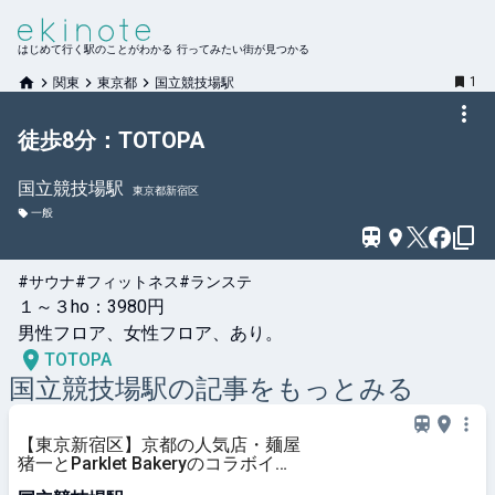
はじめて行く駅のことがわかる 行ってみたい街が見つかる
1
関東
東京都
国立競技場駅
徒歩8分：TOTOPA
国立競技場
駅
東京都新宿区
一般
#サウナ
#フィットネス
#ランステ
１～３ho：3980円

男性フロア、女性フロア、あり。
TOTOPA
国立競技場
駅の記事をもっとみる
【東京新宿区】京都の人気店・麺屋
猪一とParklet Bakeryのコラボイベ
ント第2弾開催 | ママテナ