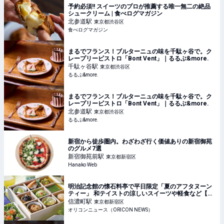
予約必須!! スイーツのプロが推薦する唯一無二の絶品
シュークリーム | 食べログマガジン
北参道
駅
東京都渋谷区
食べログマガジン
まるでフランス！ブルターニュの味を千駄ヶ谷で。ク
レープリービストロ「Bont Vent」｜るるぶ&more.
千駄ヶ谷
駅
東京都渋谷区
るるぶ&more.
まるでフランス！ブルターニュの味を千駄ヶ谷で。ク
レープリービストロ「Bont Vent」｜るるぶ&more.
北参道
駅
東京都渋谷区
るるぶ&more.
新宿から徒歩圏内。わざわざ行く価値ありの新宿御苑
のグルメ7選
新宿御苑前
駅
東京都新宿区
Hanako Web
明治記念館の懐石料亭で平日限定「夏のアフタヌーン
ティー」 和テイストの涼しいスイーツや軽食など【メ
ニュー＆価格】
信濃町
駅
東京都新宿区
オリコンニュース（ORICON NEWS）