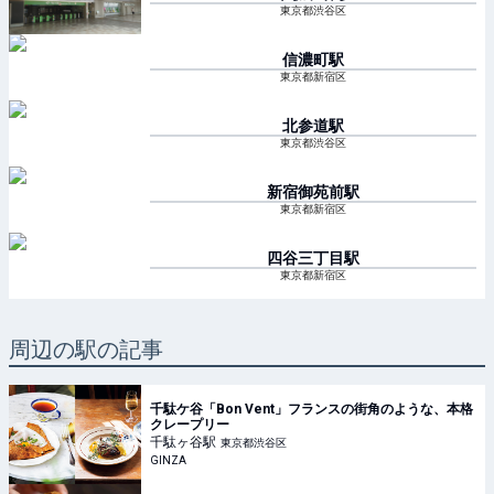
東京都渋谷区
信濃町
駅
東京都新宿区
北参道
駅
東京都渋谷区
新宿御苑前
駅
東京都新宿区
四谷三丁目
駅
東京都新宿区
周辺の駅の記事
千駄ケ谷「Bon Vent」フランスの街角のような、本格
クレープリー
千駄ヶ谷
駅
東京都渋谷区
GINZA