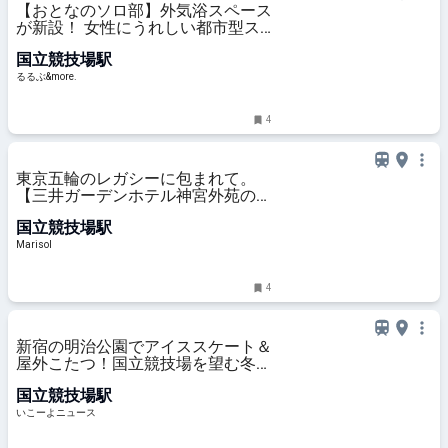
【おとなのソロ部】外気浴スペース
が新設！ 女性にうれしい都市型ス
パ「TOTOPA 都立明治公園店」で
国立競技場駅
ご褒美リセット｜るるぶ&more.
るるぶ&more.
4
東京五輪のレガシーに包まれて。
【三井ガーデンホテル神宮外苑の杜
プレミア】宿泊記
国立競技場駅
Marisol
4
新宿の明治公園でアイススケート＆
屋外こたつ！国立競技場を望む冬の
新スポット誕生
国立競技場駅
いこーよニュース