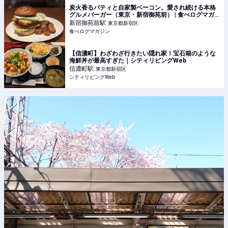
炭火香るパティと自家製ベーコン。愛され続ける本格
グルメバーガー（東京・新宿御苑前） | 食べログマガ
ジン
新宿御苑前
駅
東京都新宿区
食べログマガジン
​【信濃町】わざわざ行きたい隠れ家！宝石箱のような
海鮮丼が最高すぎた｜シティリビングWeb
信濃町
駅
東京都新宿区
シティリビングWeb