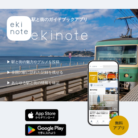
駅と街のガイドブックアプリ
▶ 駅と街の魅力やグルメを投稿
▶ 全国の駅に訪れた記録を残せる
▶ あらゆる駅と街の情報を確認