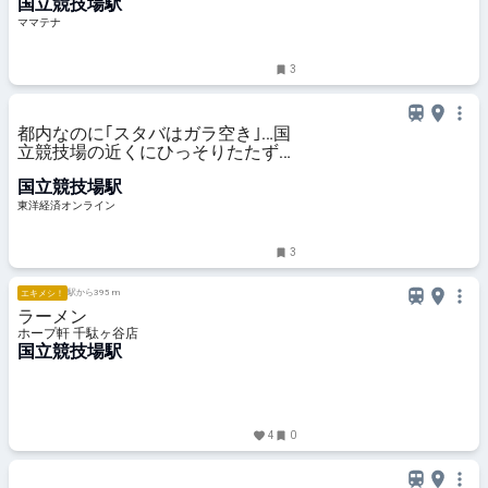
国立競技場駅
ママテナ
3
都内なのに｢スタバはガラ空き｣…国
立競技場の近くにひっそりたたずむ
｢アメリカンなフードコート｣の"知
国立競技場駅
られざる魅力"
東洋経済オンライン
3
駅から395 m
エキメシ！
ラーメン
ホープ軒 千駄ヶ谷店
国立競技場駅
4
0