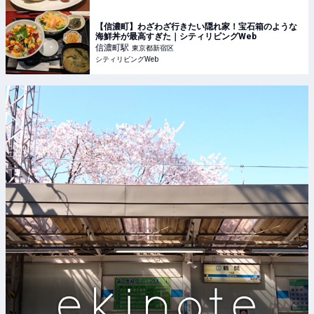
​【信濃町】わざわざ行きたい隠れ家！宝石箱のような
海鮮丼が最高すぎた｜シティリビングWeb
信濃町
駅
東京都新宿区
シティリビングWeb