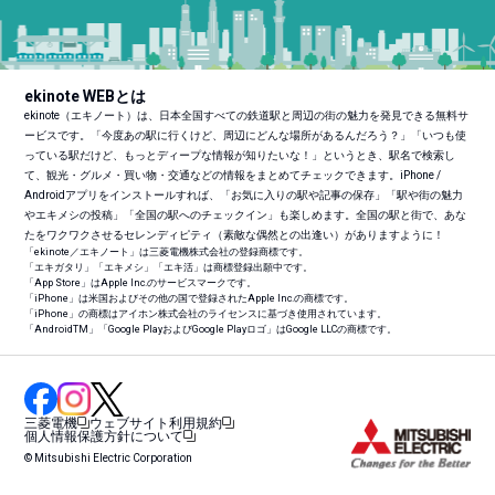
ekinote WEBとは
ekinote（エキノート）は、日本全国すべての鉄道駅と周辺の街の魅力を発見できる無料サ
ービスです。「今度あの駅に行くけど、周辺にどんな場所があるんだろう？」「いつも使
っている駅だけど、もっとディープな情報が知りたいな！」というとき、駅名で検索し
て、観光・グルメ・買い物・交通などの情報をまとめてチェックできます。iPhone /
Androidアプリをインストールすれば、「お気に入りの駅や記事の保存」「駅や街の魅力
やエキメシの投稿」「全国の駅へのチェックイン」も楽しめます。全国の駅と街で、あな
たをワクワクさせるセレンディピティ（素敵な偶然との出逢い）がありますように！
「ekinote／エキノート」は三菱電機株式会社の登録商標です。
「エキガタリ」「エキメシ」「エキ活」は商標登録出願中です。
「App Store」はApple Inc.のサービスマークです。
「iPhone」は米国およびその他の国で登録されたApple Inc.の商標です。
「iPhone」の商標はアイホン株式会社のライセンスに基づき使用されています。
「Android
TM
」「Google PlayおよびGoogle Playロゴ」はGoogle LLCの商標です。
三菱電機
ウェブサイト利用規約
個人情報保護方針について
© Mitsubishi Electric Corporation