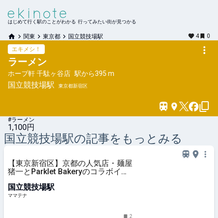
はじめて行く駅のことがわかる 行ってみたい街が見つかる
4
0
関東
東京都
国立競技場駅
エキメシ！
ラーメン
ホープ軒 千駄ヶ谷店
駅から
395 m
国立競技場
駅
東京都新宿区
#ラーメン
1,100円
国立競技場
駅の記事をもっとみる
【東京新宿区】京都の人気店・麺屋
猪一とParklet Bakeryのコラボイベ
ント第2弾開催 | ママテナ
国立競技場駅
ママテナ
2