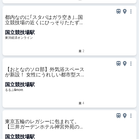
都内なのに｢スタバはガラ空き｣…国
立競技場の近くにひっそりたたずむ
｢アメリカンなフードコート｣の"知
国立競技場駅
られざる魅力"
東洋経済オンライン
2
【おとなのソロ部】外気浴スペース
が新設！ 女性にうれしい都市型ス
パ「TOTOPA 都立明治公園店」で
国立競技場駅
ご褒美リセット｜るるぶ&more.
るるぶ&more.
4
東京五輪のレガシーに包まれて。
【三井ガーデンホテル神宮外苑の杜
プレミア】宿泊記
国立競技場駅