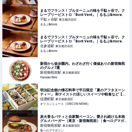
まるでフランス！ブルターニュの味を千駄ヶ谷で。ク
レープリービストロ「Bont Vent」｜るるぶ&more.
千駄ヶ谷
駅
東京都渋谷区
るるぶ&more.
まるでフランス！ブルターニュの味を千駄ヶ谷で。ク
レープリービストロ「Bont Vent」｜るるぶ&more.
北参道
駅
東京都渋谷区
るるぶ&more.
新宿から徒歩圏内。わざわざ行く価値ありの新宿御苑
のグルメ7選
新宿御苑前
駅
東京都新宿区
Hanako Web
明治記念館の懐石料亭で平日限定「夏のアフタヌーン
ティー」 和テイストの涼しいスイーツや軽食など【メ
ニュー＆価格】
信濃町
駅
東京都新宿区
オリコンニュース（ORICON NEWS）
炭火香るパティと自家製ベーコン。愛され続ける本格
グルメバーガー（東京・新宿御苑前） | 食べログマガ
ジン
新宿御苑前
駅
東京都新宿区
食べログマガジン