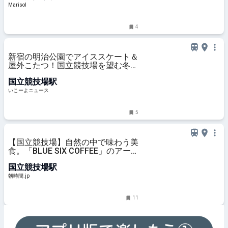
Marisol
4
新宿の明治公園でアイススケート＆
屋外こたつ！国立競技場を望む冬の
新スポット誕生
国立競技場駅
いこーよニュース
5
【国立競技場】自然の中で味わう美
食。「BLUE SIX COFFEE」のアー
トのようなモーニング♪ - 朝時間.jp
国立競技場駅
朝時間.jp
11