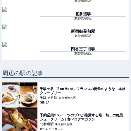
東京都新宿区
北参道
駅
東京都渋谷区
新宿御苑前
駅
東京都新宿区
四谷三丁目
駅
東京都新宿区
周辺の駅の記事
千駄ケ谷「Bon Vent」フランスの街角のような、本格
クレープリー
千駄ヶ谷
駅
東京都渋谷区
GINZA
予約必須!! スイーツのプロが推薦する唯一無二の絶品
シュークリーム | 食べログマガジン
北参道
駅
東京都渋谷区
食べログマガジン