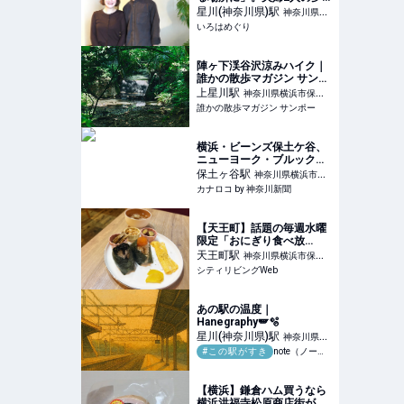
を叶えた、グルテンフリー
星川(神奈川県)
駅
神奈川県横
のバスクチーズケーキが人
いろはめぐり
浜市保土ケ谷区
気の「メリハリベイク」 -
いろはめぐり
陣ヶ下渓谷沢涼みハイク｜
誰かの散歩マガジン サンポ
ー
上星川
駅
神奈川県横浜市保土
誰かの散歩マガジン サンポー
ケ谷区
横浜・ビーンズ保土ケ谷、
ニューヨーク・ブルックリ
ンベーカリーが出店 | カナ
保土ヶ谷
駅
神奈川県横浜市保
ロコ by 神奈川新聞
カナロコ by 神奈川新聞
土ケ谷区
【天王町】話題の毎週水曜
限定「おにぎり食べ放
題」！ できたて提供をどれ
天王町
駅
神奈川県横浜市保土
だけ食べられた？｜シティ
シティリビングWeb
ケ谷区
リビングWeb
あの駅の温度｜
Hanegraphy🪽🫧
星川(神奈川県)
駅
神奈川県横
#この駅がすき
note（ノート）
浜市保土ケ谷区
【横浜】鎌倉ハム買うなら
横浜洪福寺松原商店街が神