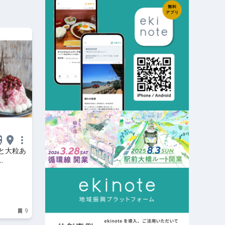
と大粒あ
9