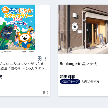
Boulangerie 星ノナカ
んのミニサコッシュがもらえ
模鉄道「夏のそうにゃんスタンプ
24」
駅
和田町駅
相鉄グループ
地球の歩き方
0