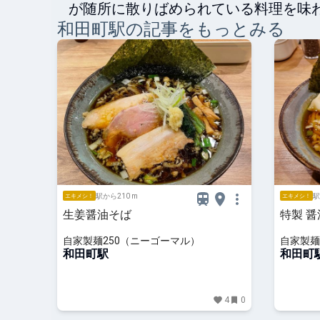
が随所に散りばめられている料理を味
和田町
駅の記事をもっとみる
駅から210 m
駅
エキメシ！
エキメシ！
生姜醤油そば
特製 
自家製麺250（ニーゴーマル）
自家製麺
和田町駅
和田町
4
0