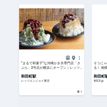
“まるで和菓子”な沖縄かき氷専門店「さ
そうにゃ
ぷら」2号店が横浜にオープン｜レッツ
る！ 相
エンジョイ東京
ラリー20
和田町駅
和田町
レッツエンジョイ東京
ASCII.jp
9