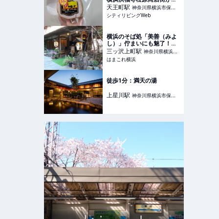
コスパ！｜シティリビング
天王町
駅
神奈川県横浜市保土
Web
シティリビングWeb
ケ谷区
横浜のそば処「美善（みよ
し）」佇まいにも魅了！細
め蕎麦と上品美味の天ぷら
三ッ沢上町
駅
神奈川県横浜市
味わう週末ランチ | はまこ
はまこれ横浜
神奈川区
れ横浜
徒歩1分：満天の湯
上星川
駅
神奈川県横浜市保土
ケ谷区