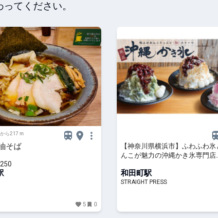
わってください。
から217 m
醤油そば
【神奈川県横浜市】ふわふわ氷
んこが魅力の沖縄かき氷専門店
250
「SAPURA」が横浜に初上陸！
駅
和田町駅
STRAIGHT PRESS
5
0